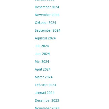
Desember 2024
November 2024
Oktober 2024
September 2024
Agustus 2024
Juli 2024
Juni 2024
Mei 2024
April 2024
Maret 2024
Februari 2024
Januari 2024
Desember 2023
November 2023