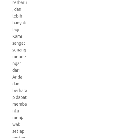
terbaru
, dan
lebih
banyak
lagi.
Kami
sangat
senang
mende
ngar
dari
Anda
dan
berhara
p dapat
memba
ntu
menja
wab
setiap