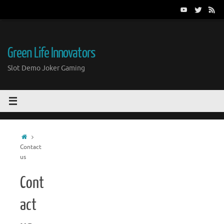
Skip
to
content
Green Life Innovators
Slot Demo Joker Gaming
Home
Contact
us
Cont
act