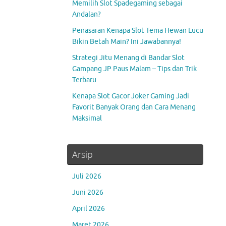
Memilih Slot Spadegaming sebagai
Andalan?
Penasaran Kenapa Slot Tema Hewan Lucu
Bikin Betah Main? Ini Jawabannya!
Strategi Jitu Menang di Bandar Slot
Gampang JP Paus Malam – Tips dan Trik
Terbaru
Kenapa Slot Gacor Joker Gaming Jadi
Favorit Banyak Orang dan Cara Menang
Maksimal
Arsip
Juli 2026
Juni 2026
April 2026
Maret 2026