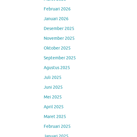
Februari 2026
Januari 2026
Desember 2025
November 2025
Oktober 2025
September 2025
Agustus 2025
Juli 2025
Juni 2025
Mei 2025
April 2025
Maret 2025
Februari 2025
Januari 2025