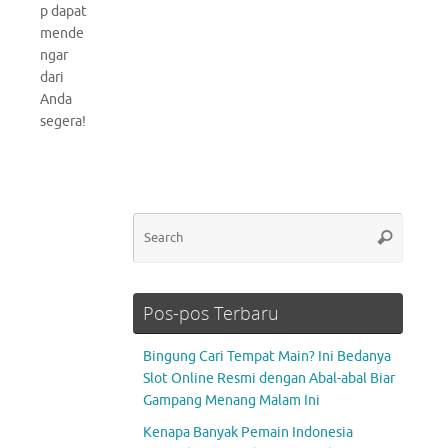
p dapat
mende
ngar
dari
Anda
segera!
Search
Search
for:
Pos-pos Terbaru
Bingung Cari Tempat Main? Ini Bedanya
Slot Online Resmi dengan Abal-abal Biar
Gampang Menang Malam Ini
Kenapa Banyak Pemain Indonesia