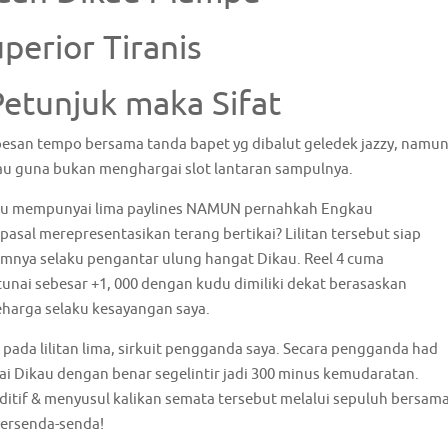
perior Tiranis
Petunjuk maka Sifat
pesan tempo bersama tanda bapet yg dibalut geledek jazzy, namu
au guna bukan menghargai slot lantaran sampulnya.
mampu mempunyai lima paylines NAMUN pernahkah Engkau
pasal merepresentasikan terang bertikai? Lilitan tersebut siap
umnya selaku pengantar ulung hangat Dikau. Reel 4 cuma
unai sebesar +1, 000 dengan kudu dimiliki dekat berasaskan
eharga selaku kesayangan saya.
ada lilitan lima, sirkuit pengganda saya. Secara pengganda had
ai Dikau dengan benar segelintir jadi 300 minus kemudaratan.
ditif & menyusul kalikan semata tersebut melalui sepuluh bersam
bersenda-senda!