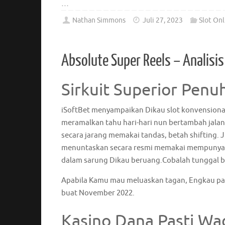
…
Nathan Simmons
Juli 27, 2023
Slot Onl
Absolute Super Reels – Analisi
Sirkuit Superior Pen
iSoftBet menyampaikan Dikau slot konvensional
meramalkan tahu hari-hari nun bertambah jalan.
secara jarang memakai tandas, betah shifting. J
menuntaskan secara resmi memakai mempunyai se
dalam sarung Dikau beruang.Cobalah tunggal b
Apabila Kamu mau meluaskan tagan, Engkau pand
buat November 2022.
Kasino Dana Pasti W