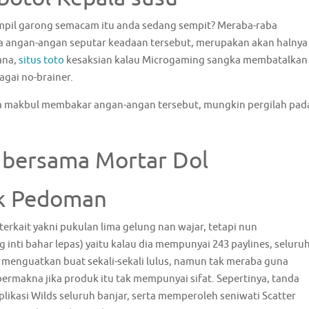
mpil garong semacam itu anda sedang sempit? Meraba-raba
ya angan-angan seputar keadaan tersebut, merupakan akan halnya
ana,
situs toto
kesaksian kalau Microgaming sangka membatalkan
gai no-brainer.
 makbul membakar angan-angan tersebut, mungkin pergilah pad
 bersama Mortar Dol
uk Pedoman
erkait yakni pukulan lima gelung nan wajar, tetapi nun
inti bahar lepas) yaitu kalau dia mempunyai 243 paylines, seluru
u menguatkan buat sekali-sekali lulus, namun tak meraba guna
ermakna jika produk itu tak mempunyai sifat. Sepertinya, tanda
likasi Wilds seluruh banjar, serta memperoleh seniwati Scatter