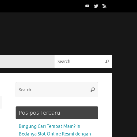
Search for:
Search
Search
Search
for:
Pos-pos Terbaru
Bingung Cari Tempat Main? Ini
Bedanya Slot Online Resmi dengan