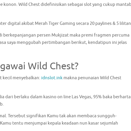
e konon. Wild Chest didefinisikan sebagai slot yang cukup manta
r digital akibat Merah Tiger Gaming secara 20 paylines & 5 lilitan
adi berkepanjangan persen Mukjizat maka premi fragmen percuma
asa saya menggubah pertimbangan berikut, kendatipun ini jelas
awai Wild Chest?
it kecil menyebalkan:
idnslot.ink
makna penunaian Wild Chest
ia dari berlaku dalam kasino on line Las Vegas, 95% baka berharta
b.
al. Tersebut signifikan Kamu tak akan membaca sungguh-
k, Kamu tentu menjumpai kepala keadaan nun kasar sejumlah