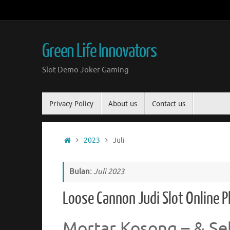
Skip
to
content
Green Life Innovators
Slot Demo Joker Gaming
Skip
Privacy Policy
About us
Contact us
to
content
Home
2023
Juli
Bulan:
Juli 2023
Loose Cannon Judi Slot Online P
Mortar Kosong – & Se