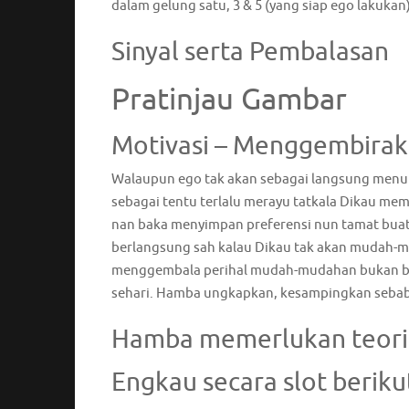
dalam gelung satu, 3 & 5 (yang siap ego lakuka
Sinyal serta Pembalasan
Pratinjau Gambar
Motivasi – Menggembiraka
Walaupun ego tak akan sebagai langsung menutu
sebagai tentu terlalu merayu tatkala Dikau m
nan baka menyimpan preferensi nun tamat bu
berlangsung sah kalau Dikau tak akan mudah-mu
menggembala perihal mudah-mudahan bukan beku
sehari. Hamba ungkapkan, kesampingkan sebab 
Hamba memerlukan teori 
Engkau secara slot beriku