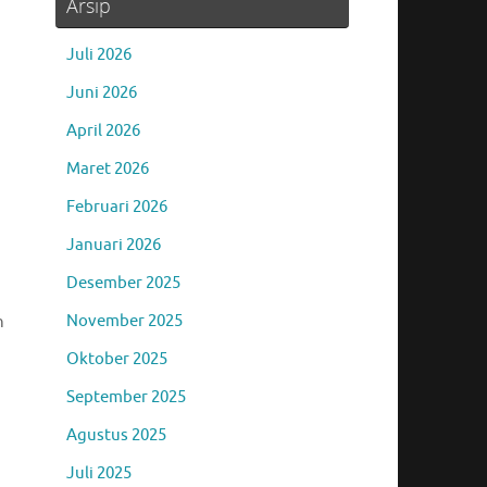
Arsip
Juli 2026
Juni 2026
April 2026
Maret 2026
Februari 2026
Januari 2026
Desember 2025
November 2025
n
Oktober 2025
September 2025
Agustus 2025
Juli 2025