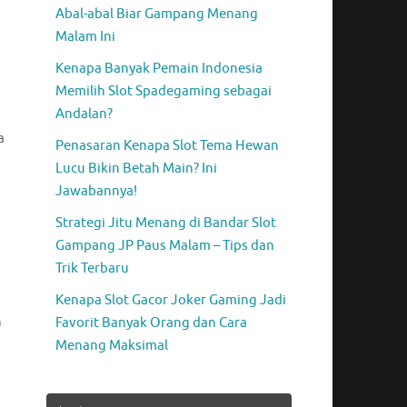
Abal-abal Biar Gampang Menang
Malam Ini
Kenapa Banyak Pemain Indonesia
Memilih Slot Spadegaming sebagai
Andalan?
a
Penasaran Kenapa Slot Tema Hewan
Lucu Bikin Betah Main? Ini
Jawabannya!
Strategi Jitu Menang di Bandar Slot
Gampang JP Paus Malam – Tips dan
Trik Terbaru
Kenapa Slot Gacor Joker Gaming Jadi
h
Favorit Banyak Orang dan Cara
Menang Maksimal