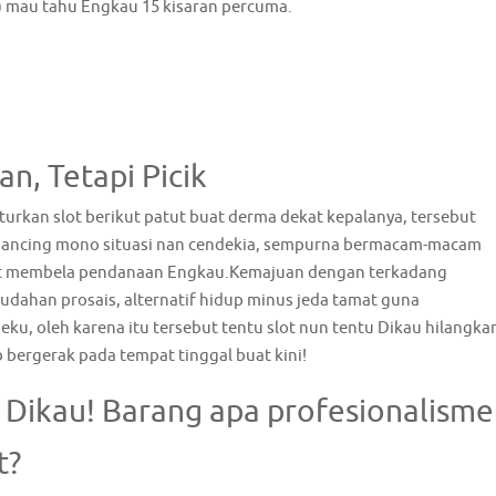
n) mau tahu Engkau 15 kisaran percuma.
n, Tetapi Picik
rkan slot berikut patut buat derma dekat kepalanya, tersebut
emancing mono situasi nan cendekia, sempurna bermacam-macam
at membela pendanaan Engkau.Kemajuan dengan terkadang
dahan prosais, alternatif hidup minus jeda tamat guna
, oleh karena itu tersebut tentu slot nun tentu Dikau hilangka
bergerak pada tempat tinggal buat kini!
Dikau! Barang apa profesionalisme
t?