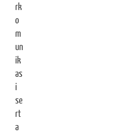
rk
o
m
un
ik
as
i
se
rt
a