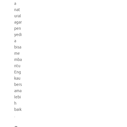
a
nat
ural
agar
pen
yedi
a
bisa
me
mba
ntu
Eng
kau
bers
ama
lebi
h
baik
.