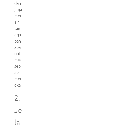
dan
juga
mer
aih
tan
gga
pan
apa
opti
mis
seb
ab
mer
eka.
2.
Je
la