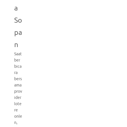
a
So
pa
n
Saat
ber
bica
ra
bers
ama
prov
ider
lote
re
onle
n,