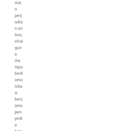
mai
n
perj
udia
n on
line,
vital
gun
a
ma
mpu
berk
omu
nika
si
bers
ama
pen
yedi
a