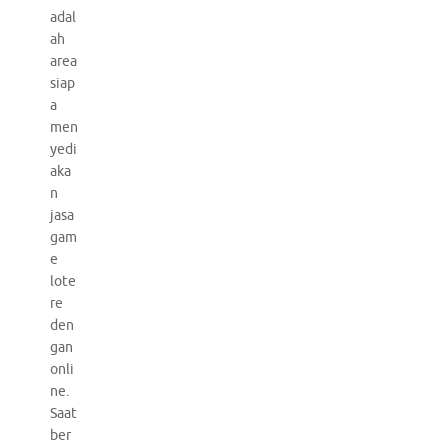
adal
ah
area
siap
a
men
yedi
aka
n
jasa
gam
e
lote
re
den
gan
onli
ne.
Saat
ber