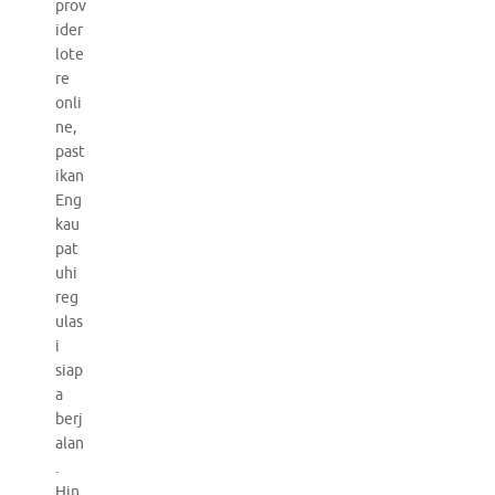
prov
ider
lote
re
onli
ne,
past
ikan
Eng
kau
pat
uhi
reg
ulas
i
siap
a
berj
alan
.
Hin