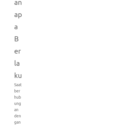
an
ap
a
B
er
la
ku
Saat
ber
hub
ung
an
den
gan