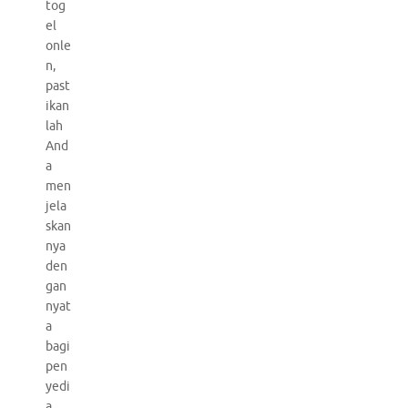
tog
el
onle
n,
past
ikan
lah
And
a
men
jela
skan
nya
den
gan
nyat
a
bagi
pen
yedi
a.