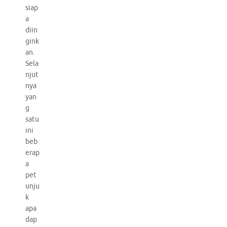
siap
a
diin
gink
an.
Sela
njut
nya
yan
g
satu
ini
beb
erap
a
pet
unju
k
apa
dap