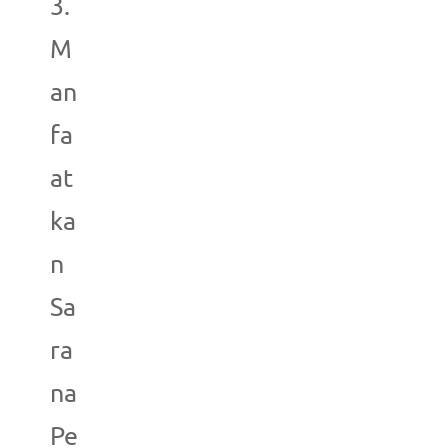
3.
M
an
fa
at
ka
n
Sa
ra
na
Pe