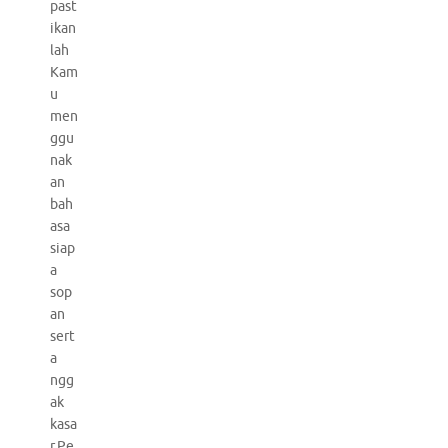
past
ikan
lah
Kam
u
men
ggu
nak
an
bah
asa
siap
a
sop
an
sert
a
ngg
ak
kasa
r.Pe