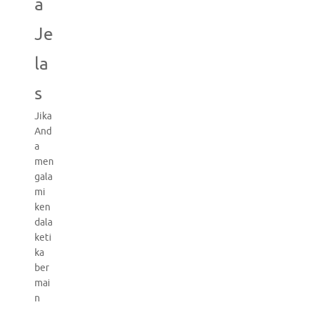
a
Je
la
s
Jika
And
a
men
gala
mi
ken
dala
keti
ka
ber
mai
n