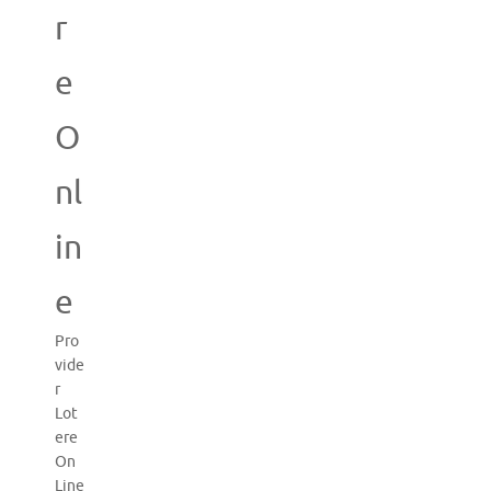
r
e
O
nl
in
e
Pro
vide
r
Lot
ere
On
Line