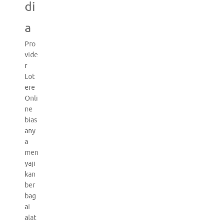
di
a
Pro
vide
r
Lot
ere
Onli
ne
bias
any
a
men
yaji
kan
ber
bag
ai
alat