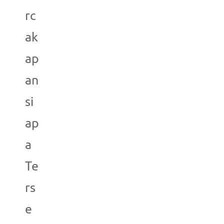
rc
ak
ap
an
si
ap
a
Te
rs
e