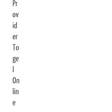
Pr
ov
id
er
To
ge
l
On
lin
e