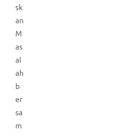
sk
an
M
as
al
ah
b
er
sa
m