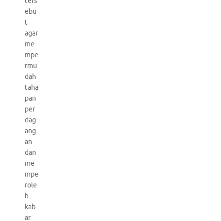
ters
ebu
t
agar
me
mpe
rmu
dah
taha
pan
per
dag
ang
an
dan
me
mpe
role
h
kab
ar