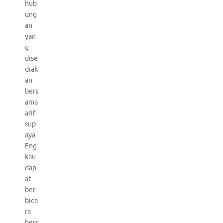
hub
ung
an
yan
g
dise
diak
an
bers
ama
arif
sup
aya
Eng
kau
dap
at
ber
bica
ra
bers