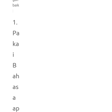
baik
:
1.
Pa
ka
i
B
ah
as
a
ap