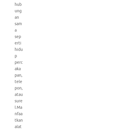
hub
ung
an
sam
a
sep
erti
hidu
p
perc
aka
pan,
tele
pon,
atau
sure
l.Ma
nfaa
tkan
alat