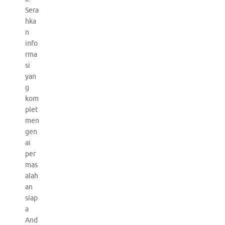
Sera
hka
n
info
rma
si
yan
g
kom
plet
men
gen
ai
per
mas
alah
an
siap
a
And