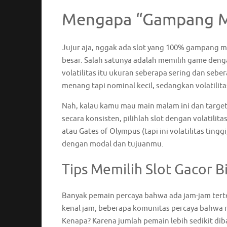
Mengapa “Gampang Me
Jujur aja, nggak ada slot yang 100% gampang m
besar. Salah satunya adalah memilih game denga
volatilitas itu ukuran seberapa sering dan sebe
menang tapi nominal kecil, sedangkan volatilita
Nah, kalau kamu mau main malam ini dan target
secara konsisten, pilihlah slot dengan volatil
atau Gates of Olympus (tapi ini volatilitas tingg
dengan modal dan tujuanmu.
Tips Memilih Slot Gacor 
Banyak pemain percaya bahwa ada jam-jam terten
kenal jam, beberapa komunitas percaya bahwa ma
Kenapa? Karena jumlah pemain lebih sedikit diban