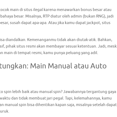
cocok main di situs ilegal karena menawarkan bonus besar atau
 bahaya besar. Misalnya, RTP diatur oleh admin (bukan RNG), jadi
esar, susah dapat apa-apa. Atau jika kamu dapat jackpot, situs
 bisa diandalkan. Kemenanganmu tidak akan diutak-atik. Bahkan,
if, pihak situs resmi akan membayar sesuai ketentuan. Jadi, mesk
an main di tempat resmi, kamu punya peluang yang adil.
ungkan: Main Manual atau Auto
o spin lebih baik atau manual spin? Jawabannya tergantung gaya
ktu dan tidak membuat jari pegal. Tapi, kelemahannya, kamu
n manual spin bisa dihentikan kapan saja, misalnya setelah dapat
uruk.