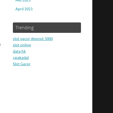
Mei 2023
April 2023
Trending
slot gacor deposit 5000
i
slot online
data hk
rajakadal
Slot Gacor