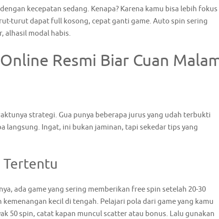
n dengan kecepatan sedang. Kenapa? Karena kamu bisa lebih fokus
ut-turut dapat full kosong, cepat ganti game. Auto spin sering
, alhasil modal habis.
t Online Resmi Biar Cuan Mala
aktunya strategi. Gua punya beberapa jurus yang udah terbukti
a langsung. Ingat, ini bukan jaminan, tapi sekedar tips yang
a Tertentu
lnya, ada game yang sering memberikan free spin setelah 20-30
 kemenangan kecil di tengah. Pelajari pola dari game yang kamu
 50 spin, catat kapan muncul scatter atau bonus. Lalu gunakan