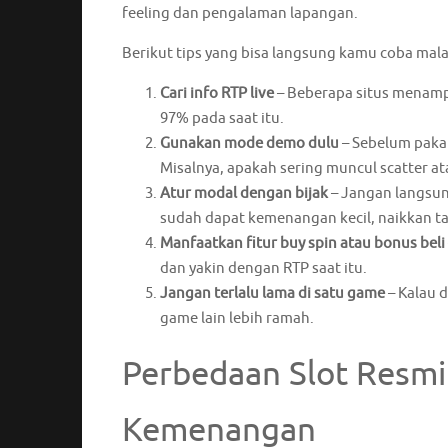
feeling dan pengalaman lapangan.
Berikut tips yang bisa langsung kamu coba mala
Cari info RTP live
– Beberapa situs menampil
97% pada saat itu.
Gunakan mode demo dulu
– Sebelum pakai
Misalnya, apakah sering muncul scatter a
Atur modal dengan bijak
– Jangan langsung
sudah dapat kemenangan kecil, naikkan t
Manfaatkan fitur buy spin atau bonus beli
dan yakin dengan RTP saat itu.
Jangan terlalu lama di satu game
– Kalau 
game lain lebih ramah.
Perbedaan Slot Resmi 
Kemenangan