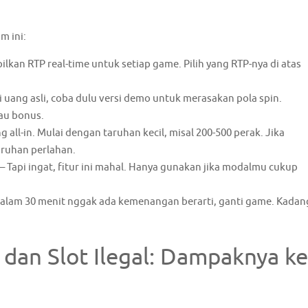
m ini:
kan RTP real-time untuk setiap game. Pilih yang RTP-nya di atas
 uang asli, coba dulu versi demo untuk merasakan pola spin.
tau bonus.
 all-in. Mulai dengan taruhan kecil, misal 200-500 perak. Jika
aruhan perlahan.
– Tapi ingat, fitur ini mahal. Hanya gunakan jika modalmu cukup
dalam 30 menit nggak ada kemenangan berarti, ganti game. Kadan
dan Slot Ilegal: Dampaknya ke