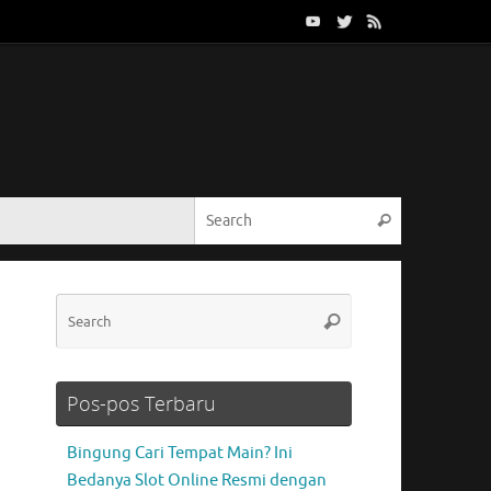
Search for:
Search
Search
Search
for:
Pos-pos Terbaru
Bingung Cari Tempat Main? Ini
Bedanya Slot Online Resmi dengan