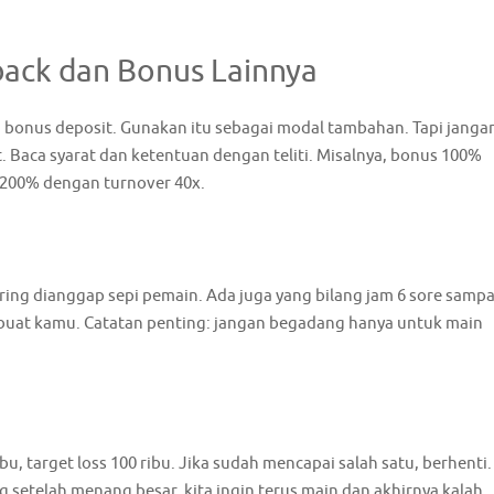
back dan Bonus Lainnya
 bonus deposit. Gunakan itu sebagai modal tambahan. Tapi janga
t. Baca syarat dan ketentuan dengan teliti. Misalnya, bonus 100%
 200% dengan turnover 40x.
ring dianggap sepi pemain. Ada juga yang bilang jam 6 sore sampa
 buat kamu. Catatan penting: jangan begadang hanya untuk main
ibu, target loss 100 ribu. Jika sudah mencapai salah satu, berhenti.
 setelah menang besar, kita ingin terus main dan akhirnya kalah