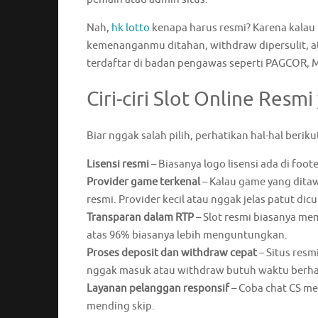
Nah,
hk lotto
kenapa harus resmi? Karena kalau m
kemenanganmu ditahan, withdraw dipersulit, at
terdaftar di badan pengawas seperti PAGCOR, M
Ciri-ciri Slot Online Res
Biar nggak salah pilih, perhatikan hal-hal berikut
Lisensi resmi
– Biasanya logo lisensi ada di foot
Provider game terkenal
– Kalau game yang ditaw
resmi. Provider kecil atau nggak jelas patut dicu
Transparan dalam RTP
– Slot resmi biasanya mem
atas 96% biasanya lebih menguntungkan.
Proses deposit dan withdraw cepat
– Situs resm
nggak masuk atau withdraw butuh waktu berhari
Layanan pelanggan responsif
– Coba chat CS me
mending skip.