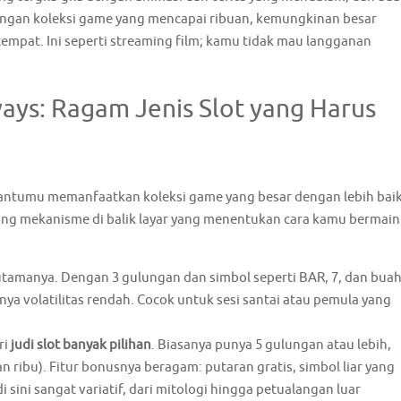
Dengan koleksi game yang mencapai ribuan, kemungkinan besar
tempat. Ini seperti streaming film; kamu tidak mau langganan
ays: Ragam Jenis Slot yang Harus
antumu memanfaatkan koleksi game yang besar dengan lebih baik
ntang mekanisme di balik layar yang menentukan cara kamu bermain
 utamanya. Dengan 3 gulungan dan simbol seperti BAR, 7, dan bua
punya volatilitas rendah. Cocok untuk sesi santai atau pemula yang
ri
judi slot banyak pilihan
. Biasanya punya 5 gulungan atau lebih,
 ribu). Fitur bonusnya beragam: putaran gratis, simbol liar yang
 sini sangat variatif, dari mitologi hingga petualangan luar