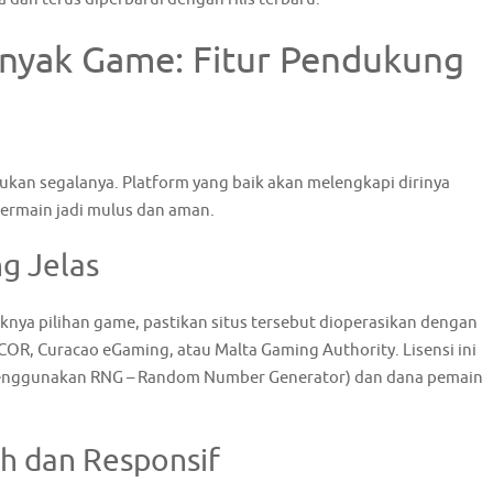
anyak Game: Fitur Pendukung
bukan segalanya. Platform yang baik akan melengkapi dirinya
ermain jadi mulus dan aman.
g Jelas
knya pilihan game, pastikan situs tersebut dioperasikan dengan
AGCOR, Curacao eGaming, atau Malta Gaming Authority. Lisensi ini
menggunakan RNG – Random Number Generator) dan dana pemain
h dan Responsif