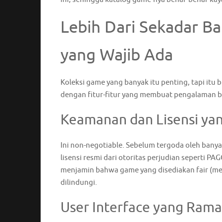
Lebih Dari Sekadar B
yang Wajib Ada
Koleksi game yang banyak itu penting, tapi itu 
dengan fitur-fitur yang membuat pengalaman b
Keamanan dan Lisensi yan
Ini non-negotiable. Sebelum tergoda oleh banya
lisensi resmi dari otoritas perjudian seperti P
menjamin bahwa game yang disediakan fair (
dilindungi.
User Interface yang Rama