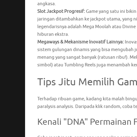
angkasa.
Slot Jackpot Progresif:
Game yang satu ini bikin
jaringan ditambahkan ke jackpot utama, yang n
legendarisnya adalah Mega Moolah atau Divine Fo
hiburan ekstra.
Megaways & Mekanisme Inovatif Lainnya:
Inova
sistem gulungan dinamis yang bisa mengubah ju
menang yang sangat banyak (ratusan ribu!). Me
simbol) atau Tumbling Reels juga menambah ke
Tips Jitu Memilih Gam
Terhadap ribuan game, kadang kita malah bingun
paralysis analysis. Daripada klik random, coba t
Kenali "DNA" Permainan 