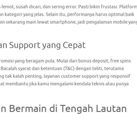
mot, susah dicari, dan sering error. Pasti bikin frustasi. Platfor
an kategori yang jelas. Selain itu, performanya harus optimal baik
in sekarang main lewat smartphone, jadi pengalaman mobile yan
an Support yang Cepat
romosi yang beragam pula. Mulai dari bonus deposit, free spins
 Bacalah syarat dan ketentuan (T&C) dengan teliti, terutama
g tak kalah penting, layanan customer support yang responsif
angat membantu jika kamu mengalami kendala teknis atau punya
n Bermain di Tengah Lautan