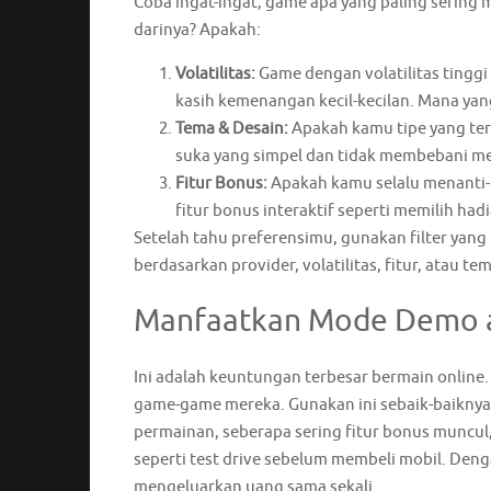
Coba ingat-ingat, game apa yang paling serin
darinya? Apakah:
Volatilitas:
Game dengan volatilitas tinggi
kasih kemenangan kecil-kecilan. Mana yan
Tema & Desain:
Apakah kamu tipe yang terp
suka yang simpel dan tidak membebani me
Fitur Bonus:
Apakah kamu selalu menanti-na
fitur bonus interaktif seperti memilih had
Setelah tahu preferensimu, gunakan filter yang
berdasarkan provider, volatilitas, fitur, atau 
Manfaatkan Mode Demo a
Ini adalah keuntungan terbesar bermain online
game-game mereka. Gunakan ini sebaik-baikny
permainan, seberapa sering fitur bonus muncul
seperti test drive sebelum membeli mobil. Deng
mengeluarkan uang sama sekali.