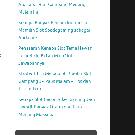
Abal-abal Biar Gampang Menang
Malam Ini
Kenapa Banyak Pemain Indonesia
Memilih Slot Spadegaming sebagai
Andalan?
Penasaran Kenapa Slot Tema Hewan
a
Lucu Bikin Betah Main? Ini
Jawabannya!
Strategi Jitu Menang di Bandar Slot
Gampang JP Paus Malam – Tips dan
Trik Terbaru
Kenapa Slot Gacor Joker Gaming Jadi
Favorit Banyak Orang dan Cara
Menang Maksimal