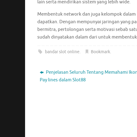
lain serta mendirikan sistem yang lebih wide.
Membentuk network dan juga kelompok dalam al
dapatkan. Dengan mempunyai jaringan yang pa
bermitra, pertolongan serta motivasi sebab satu
sudah dinyatakan dalam dari untuk membentuk 
bandar slot online
.
Bookmark
.
Penjelasan Seluruh Tentang Memahami Iko
Pay lines dalam Slot88