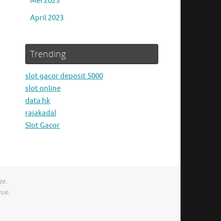
Mei 2023
April 2023
Trending
slot gacor deposit 5000
slot online
data hk
rajakadal
Slot Gacor
ge.
gue.