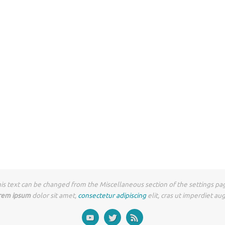
is text can be changed from the Miscellaneous section of the settings pa
rem ipsum
dolor sit amet,
consectetur adipiscing
elit, cras ut imperdiet au