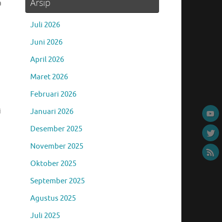
Arsip
a
Juli 2026
Juni 2026
April 2026
Maret 2026
Februari 2026
i
Januari 2026
Desember 2025
November 2025
Oktober 2025
September 2025
Agustus 2025
Juli 2025