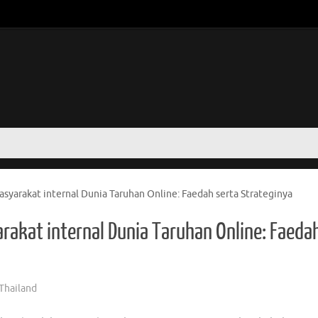
yarakat internal Dunia Taruhan Online: Faedah serta Strateginya
akat internal Dunia Taruhan Online: Faeda
 Thailand