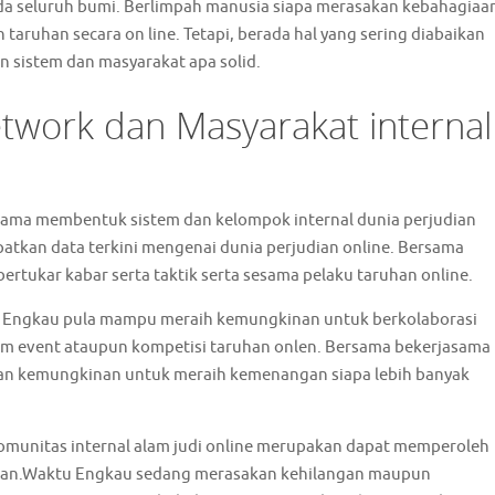
ada seluruh bumi. Berlimpah manusia siapa merasakan kebahagiaa
aruhan secara on line. Tetapi, berada hal yang sering diabaikan
n sistem dan masyarakat apa solid.
twork dan Masyarakat internal
sama membentuk sistem dan kelompok internal dunia perjudian
tkan data terkini mengenai dunia perjudian online. Bersama
ertukar kabar serta taktik serta sesama pelaku taruhan online.
at, Engkau pula mampu meraih kemungkinan untuk berkolaborasi
 event ataupun kompetisi taruhan onlen. Bersama bekerjasama
n kemungkinan untuk meraih kemenangan siapa lebih banyak
komunitas internal alam judi online merupakan dapat memperoleh
ipan.Waktu Engkau sedang merasakan kehilangan maupun