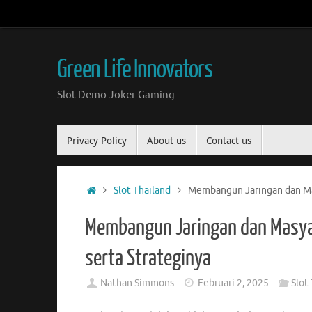
Skip
to
content
Green Life Innovators
Slot Demo Joker Gaming
Skip
Privacy Policy
About us
Contact us
to
content
Home
Slot Thailand
Membangun Jaringan dan Mas
Membangun Jaringan dan Masyar
serta Strateginya
Nathan Simmons
Februari 2, 2025
Slot