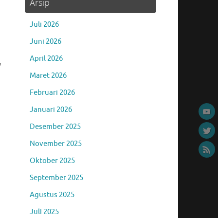
Arsip
Juli 2026
Juni 2026
April 2026
y
Maret 2026
Februari 2026
Januari 2026
Desember 2025
November 2025
Oktober 2025
September 2025
Agustus 2025
Juli 2025