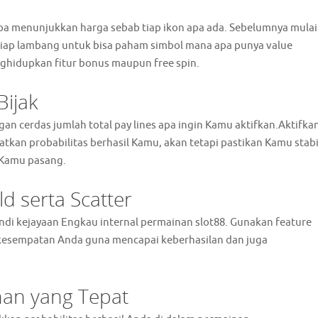
apa menunjukkan harga sebab tiap ikon apa ada. Sebelumnya mulai
tiap lambang untuk bisa paham simbol mana apa punya value
nghidupkan fitur bonus maupun free spin.
Bijak
n cerdas jumlah total pay lines apa ingin Kamu aktifkan.Aktifka
atkan probabilitas berhasil Kamu, akan tetapi pastikan Kamu stabi
 Kamu pasang.
ld serta Scatter
ndi kejayaan Engkau internal permainan slot88. Gunakan feature
i kesempatan Anda guna mencapai keberhasilan dan juga
han yang Tepat