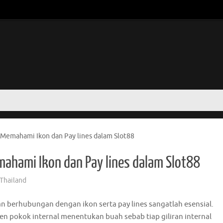
 Memahami Ikon dan Pay lines dalam Slot88
ahami Ikon dan Pay lines dalam Slot88
 Thailand
n berhubungan dengan ikon serta pay lines sangatlah esensial.
 pokok internal menentukan buah sebab tiap giliran internal