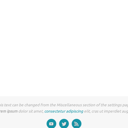
is text can be changed from the Miscellaneous section of the settings pa
rem ipsum
dolor sit amet,
consectetur adipiscing
elit, cras ut imperdiet au