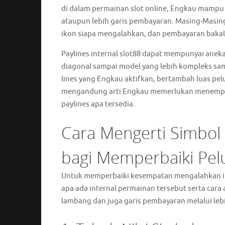
di dalam permainan slot online, Engkau mamp
ataupun lebih garis pembayaran. Masing-Masi
ikon siapa mengalahkan, dan pembayaran bakal d
Paylines internal slot88 dapat mempunyai aneka 
diagonal sampai model yang lebih kompleks sa
lines yang Engkau aktifkan, bertambah luas pelu
mengandung arti Engkau memerlukan menempatka
paylines apa tersedia.
Cara Mengerti Simbol
bagi Memperbaiki Pe
Untuk memperbaiki kesempatan mengalahkan int
apa ada internal permainan tersebut serta cara a
lambang dan juga garis pembayaran melalui lebi