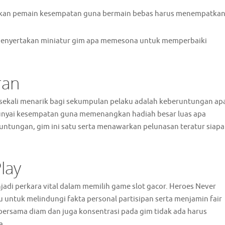
iahkan pemain kesempatan guna bermain bebas harus menempatka
 menyertakan miniatur gim apa memesona untuk memperbaiki
ran
sekali menarik bagi sekumpulan pelaku adalah keberuntungan ap
unyai kesempatan guna memenangkan hadiah besar luas apa
tungan, gim ini satu serta menawarkan pelunasan teratur siapa
lay
adi perkara vital dalam memilih game slot gacor. Heroes Never
 untuk melindungi fakta personal partisipan serta menjamin fair
bersama diam dan juga konsentrasi pada gim tidak ada harus
a.