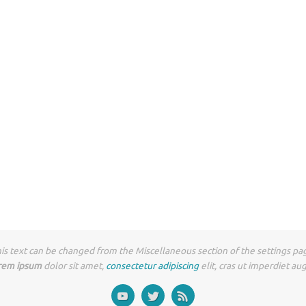
is text can be changed from the Miscellaneous section of the settings pa
rem ipsum
dolor sit amet,
consectetur adipiscing
elit, cras ut imperdiet au