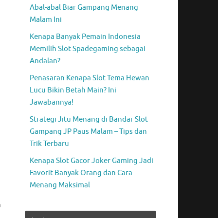
Abal-abal Biar Gampang Menang
Malam Ini
Kenapa Banyak Pemain Indonesia
Memilih Slot Spadegaming sebagai
Andalan?
Penasaran Kenapa Slot Tema Hewan
Lucu Bikin Betah Main? Ini
Jawabannya!
Strategi Jitu Menang di Bandar Slot
Gampang JP Paus Malam – Tips dan
Trik Terbaru
Kenapa Slot Gacor Joker Gaming Jadi
Favorit Banyak Orang dan Cara
Menang Maksimal
a