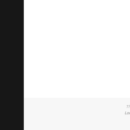
Th
Lo