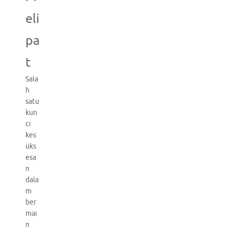
eli
pa
t
Sala
h
satu
kun
ci
kes
uks
esa
n
dala
m
ber
mai
n