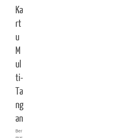
Ka
rt
u
M
ul
ti-
Ta
ng
an
Ber
mai