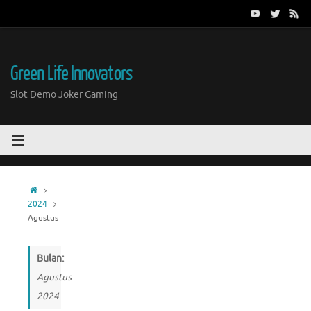
Skip
to
content
Green Life Innovators
Slot Demo Joker Gaming
Home
2024
Agustus
Bulan:
Agustus
2024