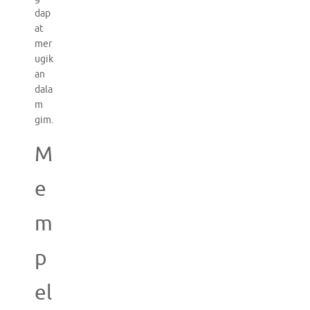
dap
at
mer
ugik
an
dala
m
gim.
M
e
m
p
el