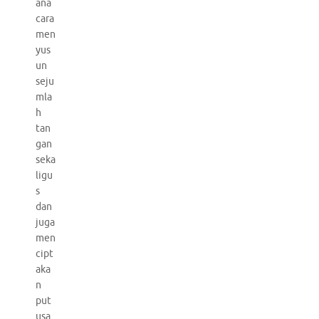
ana
cara
men
yus
un
seju
mla
h
tan
gan
seka
ligu
s
dan
juga
men
cipt
aka
n
put
usa