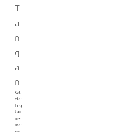
T
a
n
g
a
n
Set
elah
Eng
kau
me
mah
ami