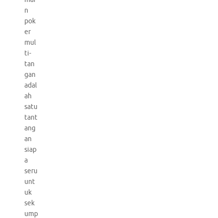
n
pok
er
mul
ti-
tan
gan
adal
ah
satu
tant
ang
an
siap
a
seru
unt
uk
sek
ump