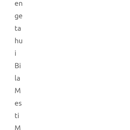
en
ge
ta
hu
i
Bi
la
M
es
ti
M