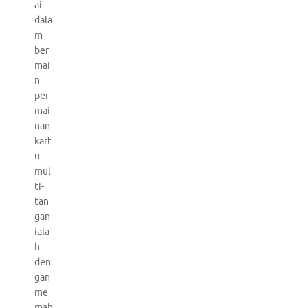
ai
dala
m
ber
mai
n
per
mai
nan
kart
u
mul
ti-
tan
gan
iala
h
den
gan
me
mah