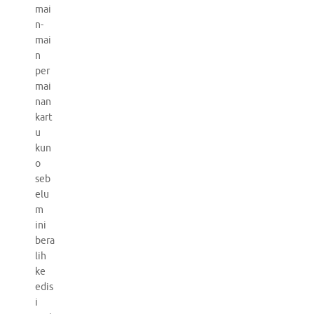
mai
n-
mai
n
per
mai
nan
kart
u
kun
o
seb
elu
m
ini
bera
lih
ke
edis
i