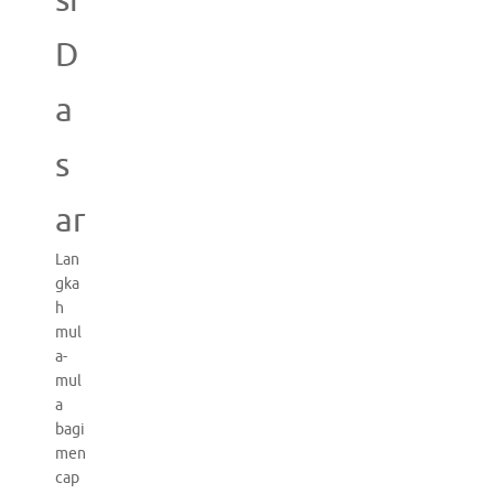
D
a
s
ar
Lan
gka
h
mul
a-
mul
a
bagi
men
cap