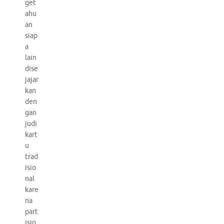
get
ahu
an
siap
a
lain
dise
jajar
kan
den
gan
judi
kart
u
trad
isio
nal
kare
na
part
isip