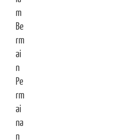
m
Be
rm
ai
n
Pe
rm
ai
na
n