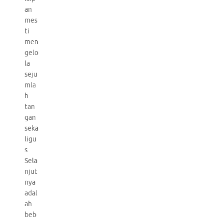
an
mes
ti
men
gelo
la
seju
mla
h
tan
gan
seka
ligu
s.
Sela
njut
nya
adal
ah
beb