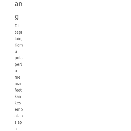
an
g
Di
tepi
lain,
Kam
u
pula
perl
u
me
man
faat
kan
kes
emp
atan
siap
a