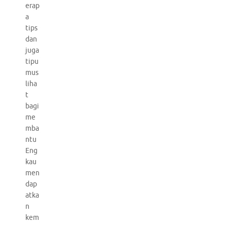
erap
a
tips
dan
juga
tipu
mus
liha
t
bagi
me
mba
ntu
Eng
kau
men
dap
atka
n
kem