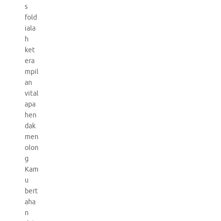
s
fold
iala
h
ket
era
mpil
an
vital
apa
hen
dak
men
olon
g
Kam
u
bert
aha
n