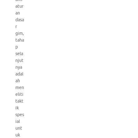
atur
an
dasa
r
gim,
taha
p
sela
njut
nya
adal
ah
men
eliti
takt
ik
spes
ial
unt
uk