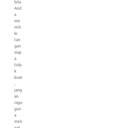
bila
And
a
me
mili
ki
tan
gan
siap
a
tida
k
kuat
,
jang
an
ragu
gun
a
meli
pat