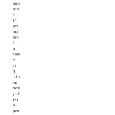
ulan
part
isip
an
per
mai
nan
kart
u.
Gam
e
yan
g
satu
ini
men
yedi
aka
n
pen