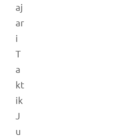
aj
ar
i
T
a
kt
ik
J
u