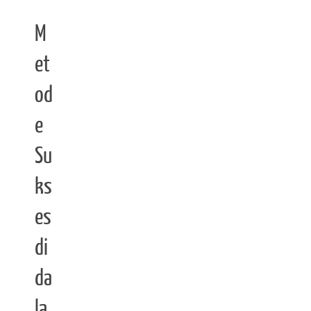
M
et
od
e
Su
ks
es
di
da
la