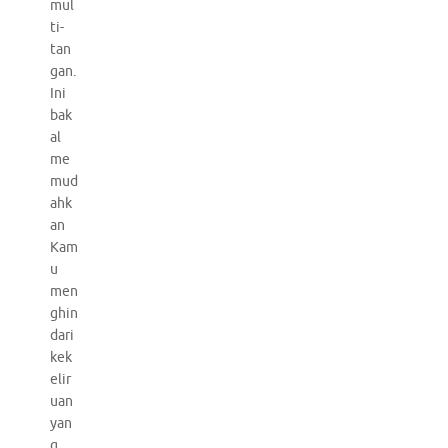
mul
ti-
tan
gan.
Ini
bak
al
me
mud
ahk
an
Kam
u
men
ghin
dari
kek
elir
uan
yan
g