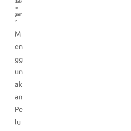
dala
m
gam
e.
M
en
gg
un
ak
an
Pe
lu