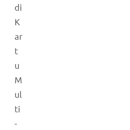
di
K
ar
t
u
M
ul
ti
-