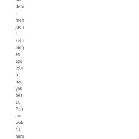
dem
i
men
jauh
i
kehi
lang
an
apa
lebi
h
ban
yak
bes
ar.
Pah
am
wak
tu
haru