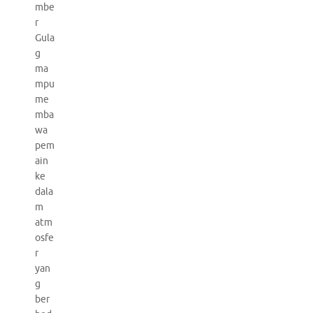
mbe
r
Gula
g
ma
mpu
me
mba
wa
pem
ain
ke
dala
m
atm
osfe
r
yan
g
ber