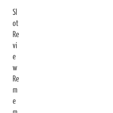
Sl
ot
Re
vi
e
w
Re
m
e
m