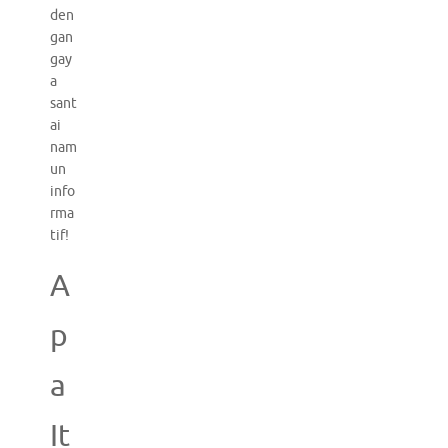
den
gan
gay
a
sant
ai
nam
un
info
rma
tif!
A
p
a
It