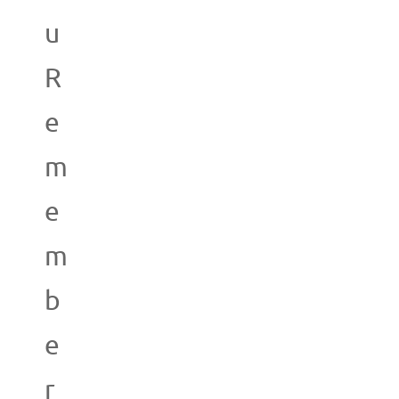
u
R
e
m
e
m
b
e
r