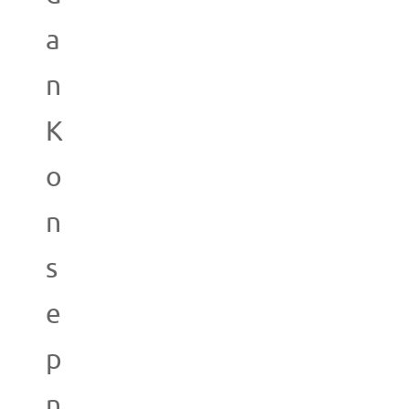
a
n
K
o
n
s
e
p
n