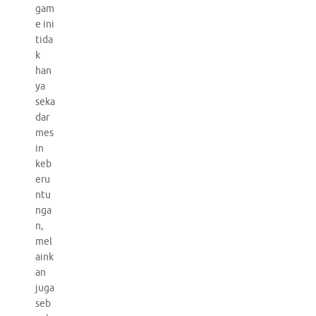
gam
e ini
tida
k
han
ya
seka
dar
mes
in
keb
eru
ntu
nga
n,
mel
aink
an
juga
seb