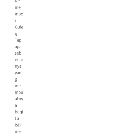
Re
me
mbe
r
Gula
g.
Tapi
apa
seb
enar
nya
yan
g
me
mbu
atny
a
begi
tu
isti
me