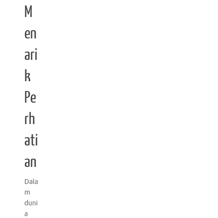
M
en
ari
k
Pe
rh
ati
an
Dala
m
duni
a