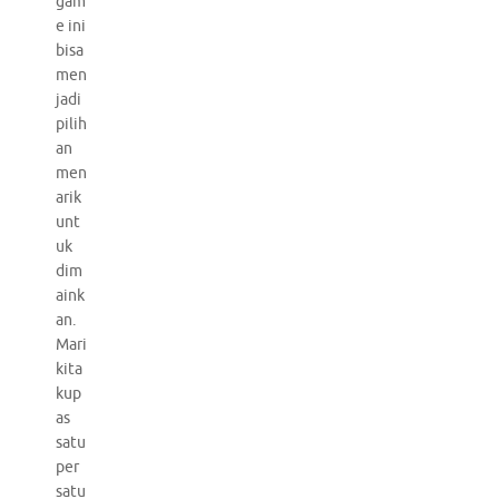
gam
e ini
bisa
men
jadi
pilih
an
men
arik
unt
uk
dim
aink
an.
Mari
kita
kup
as
satu
per
satu