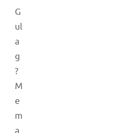
G
ul
a
g
?
M
e
m
a