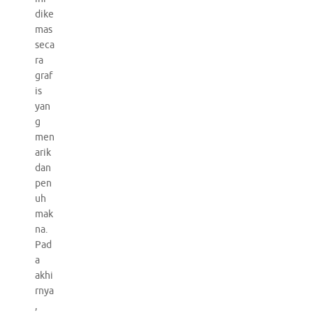
dike
mas
seca
ra
graf
is
yan
g
men
arik
dan
pen
uh
mak
na.
Pad
a
akhi
rnya
,