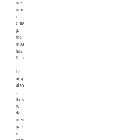
me
mbe
r
Gula
g,
me
mba
has
fitur
,
keu
ngg
ulan
,
risik
o,
dan
men
gap
a