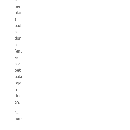
a
berf
oku
s
pad
a
duni
a
fant
asi
atau
pet
uala
nga
n
ring
an.
Na
mun
,