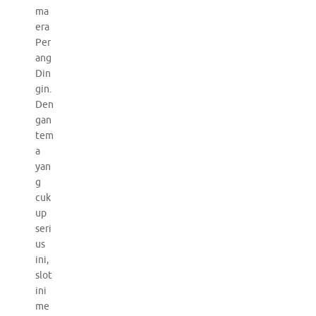
ma
era
Per
ang
Din
gin.
Den
gan
tem
a
yan
g
cuk
up
seri
us
ini,
slot
ini
me