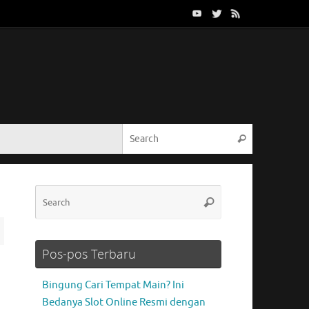
Search for:
Search
Search
Search
for:
Pos-pos Terbaru
Bingung Cari Tempat Main? Ini
Bedanya Slot Online Resmi dengan