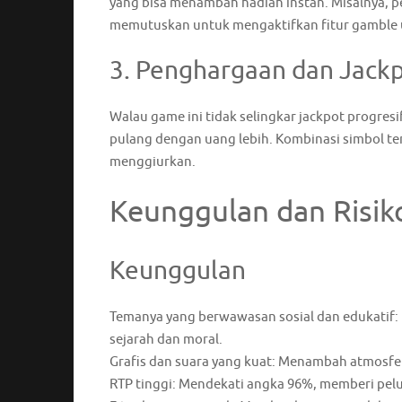
yang bisa menambah hadiah instan. Misalnya, pe
memutuskan untuk mengaktifkan fitur gamble un
3. Penghargaan dan Jack
Walau game ini tidak selingkar jackpot progre
pulang dengan uang lebih. Kombinasi simbol te
menggiurkan.
Keunggulan dan Risik
Keunggulan
Temanya yang berwawasan sosial dan edukatif
sejarah dan moral.
Grafis dan suara yang kuat: Menambah atmosf
RTP tinggi: Mendekati angka 96%, memberi pel