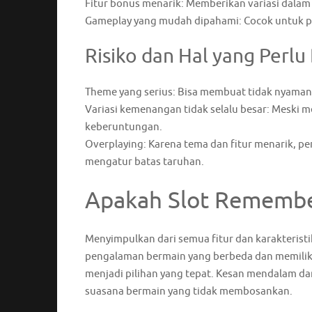
Fitur bonus menarik: Memberikan variasi dal
Gameplay yang mudah dipahami: Cocok untuk 
Risiko dan Hal yang Perlu
Theme yang serius: Bisa membuat tidak nyaman 
Variasi kemenangan tidak selalu besar: Meski m
keberuntungan.
Overplaying: Karena tema dan fitur menarik, p
mengatur batas taruhan.
Apakah Slot Remembe
Menyimpulkan dari semua fitur dan karakterist
pengalaman bermain yang berbeda dan memiliki k
menjadi pilihan yang tepat. Kesan mendalam 
suasana bermain yang tidak membosankan.