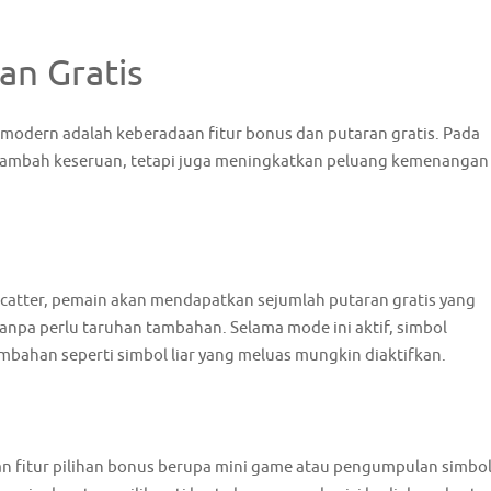
an Gratis
t modern adalah keberadaan fitur bonus dan putaran gratis. Pada
menambah keseruan, tetapi juga meningkatkan peluang kemenangan
catter, pemain akan mendapatkan sejumlah putaran gratis yang
anpa perlu taruhan tambahan. Selama mode ini aktif, simbol
tambahan seperti simbol liar yang meluas mungkin diaktifkan.
 fitur pilihan bonus berupa mini game atau pengumpulan simbo