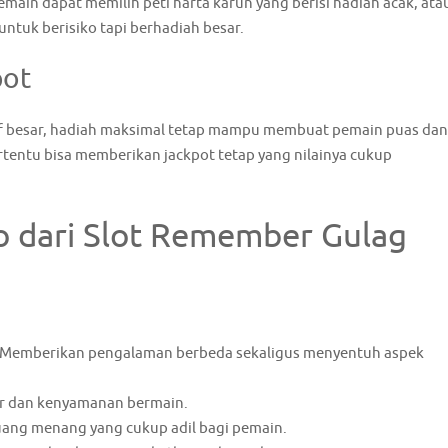
main dapat memilih peti harta karun yang berisi hadiah acak, ata
tuk berisiko tapi berhadiah besar.
pot
sif besar, hadiah maksimal tetap mampu membuat pemain puas dan
rtentu bisa memberikan jackpot tetap yang nilainya cukup
o dari Slot Remember Gulag
: Memberikan pengalaman berbeda sekaligus menyentuh aspek
er dan kenyamanan bermain.
uang menang yang cukup adil bagi pemain.