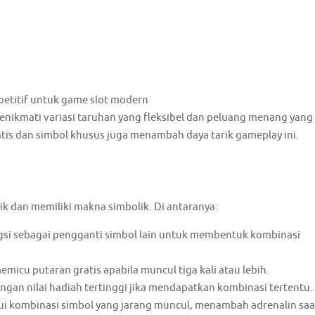
mpetitif untuk game slot modern
ikmati variasi taruhan yang fleksibel dan peluang menang yang
ratis dan simbol khusus juga menambah daya tarik gameplay ini.
 dan memiliki makna simbolik. Di antaranya:
gsi sebagai pengganti simbol lain untuk membentuk kombinasi
micu putaran gratis apabila muncul tiga kali atau lebih.
gan nilai hadiah tertinggi jika mendapatkan kombinasi tertentu.
alui kombinasi simbol yang jarang muncul, menambah adrenalin saa