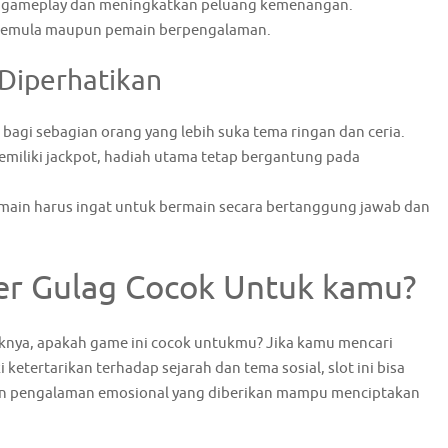
am gameplay dan meningkatkan peluang kemenangan.
pemula maupun pemain berpengalaman.
 Diperhatikan
bagi sebagian orang yang lebih suka tema ringan dan ceria.
emiliki jackpot, hadiah utama tetap bergantung pada
emain harus ingat untuk bermain secara bertanggung jawab dan
r Gulag Cocok Untuk kamu?
iknya, apakah game ini cocok untukmu? Jika kamu mencari
etertarikan terhadap sejarah dan tema sosial, slot ini bisa
dan pengalaman emosional yang diberikan mampu menciptakan