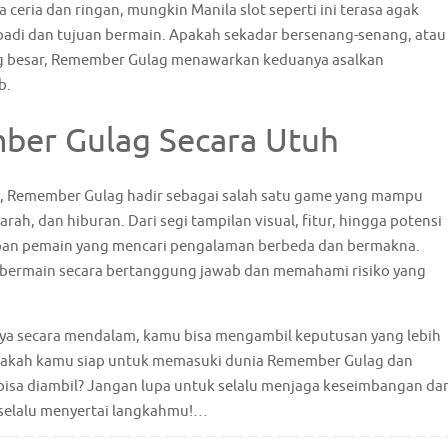
 ceria dan ringan, mungkin Manila slot seperti ini terasa agak
ibadi dan tujuan bermain. Apakah sekadar bersenang-senang, atau
g besar, Remember Gulag menawarkan keduanya asalkan
b.
ber Gulag Secara Utuh
g, Remember Gulag hadir sebagai salah satu game yang mampu
ah, dan hiburan. Dari segi tampilan visual, fitur, hingga potensi
an pemain yang mencari pengalaman berbeda dan bermakna.
bermain secara bertanggung jawab dan memahami risiko yang
ya secara mendalam, kamu bisa mengambil keputusan yang lebih
, apakah kamu siap untuk memasuki dunia Remember Gulag dan
 bisa diambil? Jangan lupa untuk selalu menjaga keseimbangan da
selalu menyertai langkahmu!…