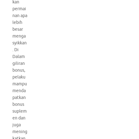
kan
permai
nan apa
lebih
besar
menga
syikkan
. Di
Dalam
giliran
bonus,
pelaku
mampu
menda
patkan
bonus
suplem
en dan
juga
mening
katkan