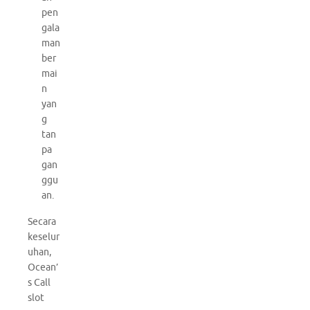
pen
gala
man
ber
mai
n
yan
g
tan
pa
gan
ggu
an.
Secara
keselur
uhan,
Ocean’
s Call
slot