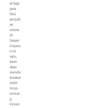
al bagi
para
fans
perjudi
an
online.
Di
Dalam
tinjaua
n ini
satu,
kami
akan
mendis
kusikan
lebih
terus
tentan
g
Ocean’