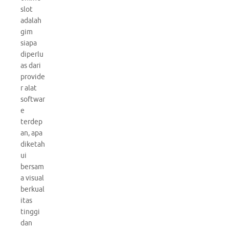
slot
adalah
gim
siapa
diperlu
as dari
provide
r alat
softwar
e
terdep
an, apa
diketah
ui
bersam
a visual
berkual
itas
tinggi
dan