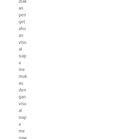
diak
an
pen
get
ahu
an
visu
al
siap
a
me
muk
au
den
gan
visu
al
siap
a
me
naw