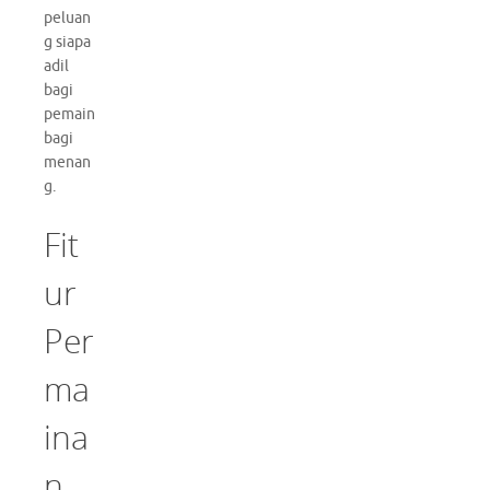
peluan
g siapa
adil
bagi
pemain
bagi
menan
g.
Fit
ur
Per
ma
ina
n