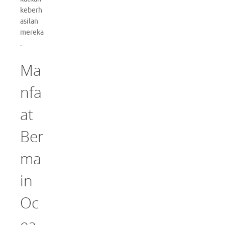
keberh
asilan
mereka
.
Ma
nfa
at
Ber
ma
in
Oc
ea