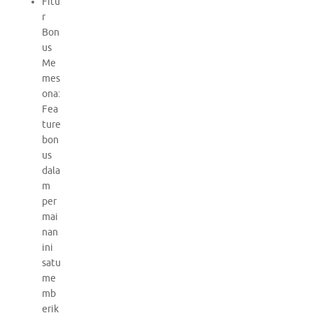
Fitu
r
Bon
us
Me
mes
ona:
Fea
ture
bon
us
dala
m
per
mai
nan
ini
satu
me
mb
erik