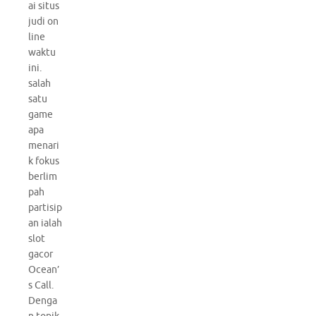
ai situs
judi on
line
waktu
ini.
salah
satu
game
apa
menari
k fokus
berlim
pah
partisip
an ialah
slot
gacor
Ocean’
s Call.
Denga