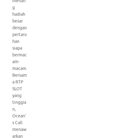
menan
g
hadiah
besar
dengan
pertaru
han
siapa
bermac
am-
macam.
Bersam
a RTP
SLOT
yang
tinggia
n,
Ocean’
s Call
menaw
arkan