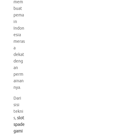
mem
buat
pema
in
Indon
esia
meras
a
dekat
deng
an
perm
ainan
nya.
Dari
sisi
tekni
s,
slot
spade
gami