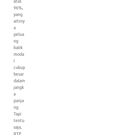
atas
96%,
yang
artiny
a
pelua
ng
balik
moda
l
cukup
besar
dalam
jangk
a
panja
ng.
Tapi
tentu
saja,
RTP