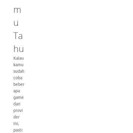
m
u
Ta
hu
Kalau
kamu
sudah
coba
beber
apa
game
dari
provi
der
ini,
pasti