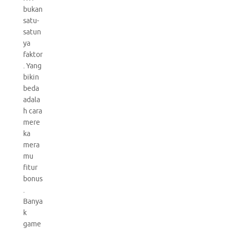
bukan
satu-
satun
ya
faktor
. Yang
bikin
beda
adala
h cara
mere
ka
mera
mu
fitur
bonus
.
Banya
k
game