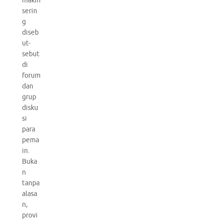
makin
serin
g
diseb
ut-
sebut
di
forum
dan
grup
disku
si
para
pema
in.
Buka
n
tanpa
alasa
n,
provi