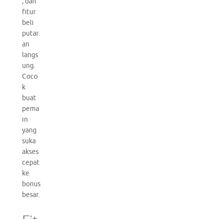
, dan
fitur
beli
putar
an
langs
ung.
Coco
k
buat
pema
in
yang
suka
akses
cepat
ke
bonus
besar.