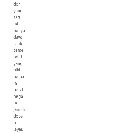
der
yang
satu
ini
punya
daya
tarik
terse
ndiri
yang
bikin
pema
in
betah
berja
m-
jam di
depa
n
layar.