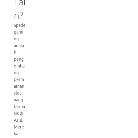
Lai
n?
Spade
gami
ng
adala
h
peng
emba
ng
perm
ainan
slot
yang
berba
sis di
Asia.
Mere
ka