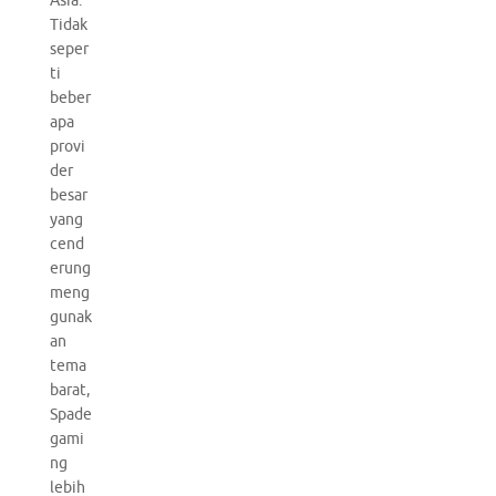
Asia.
Tidak
seper
ti
beber
apa
provi
der
besar
yang
cend
erung
meng
gunak
an
tema
barat,
Spade
gami
ng
lebih