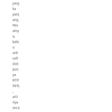
jang
ka
panj
ang.
Mis
alny
a,
kala
u
seb
uah
slot
pun
ya
RTP
96%
,
arti
nya
seca