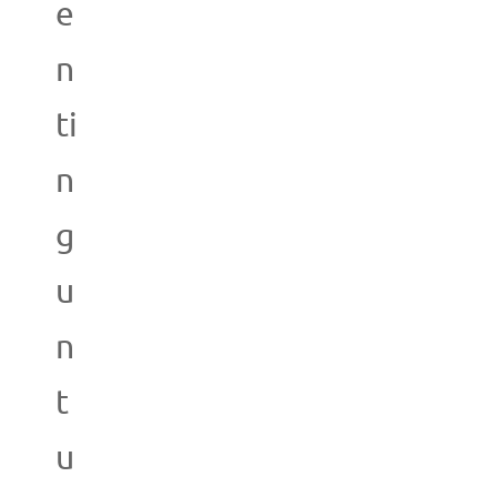
e
n
ti
n
g
u
n
t
u