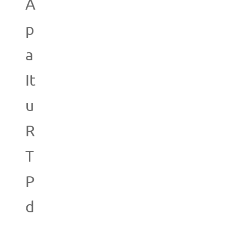
A
p
a
It
u
R
T
P
d