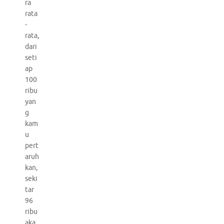
ra
rata
-
rata,
dari
seti
ap
100
ribu
yan
g
kam
u
pert
aruh
kan,
seki
tar
96
ribu
aka