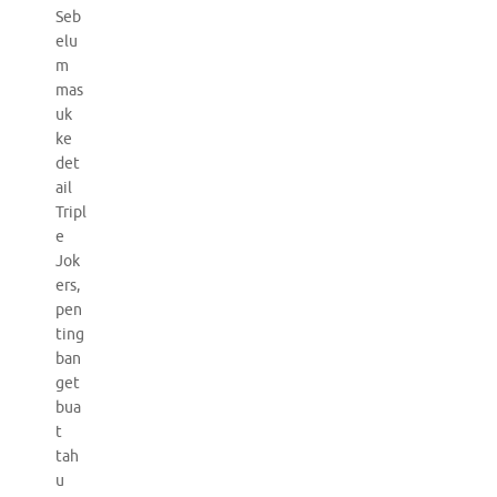
Seb
elu
m
mas
uk
ke
det
ail
Tripl
e
Jok
ers,
pen
ting
ban
get
bua
t
tah
u