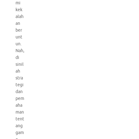
mi
kek
alah
an
ber
unt
un.
Nah,
di
sinil
ah
stra
tegi
dan
pem
aha
man
tent
ang
gam