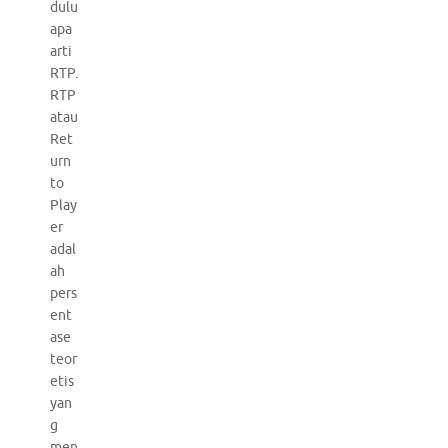
dulu
apa
arti
RTP.
RTP
atau
Ret
urn
to
Play
er
adal
ah
pers
ent
ase
teor
etis
yan
g
men