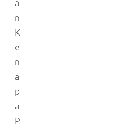
a
n
K
e
n
a
p
a
P