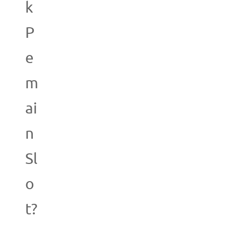
k
P
e
m
ai
n
Sl
o
t?