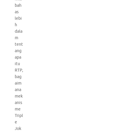
bah
as
lebi
h
dala
m
tent
ang
apa
itu
RTP,
bag
aim
ana
mek
anis
me
Tripl
e
Jok