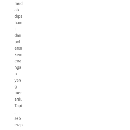
mud
ah
dipa
ham
i
dan
pot
ensi
kem
ena
nga
n
yan
g
men
arik.
Tapi
,
seb
erap