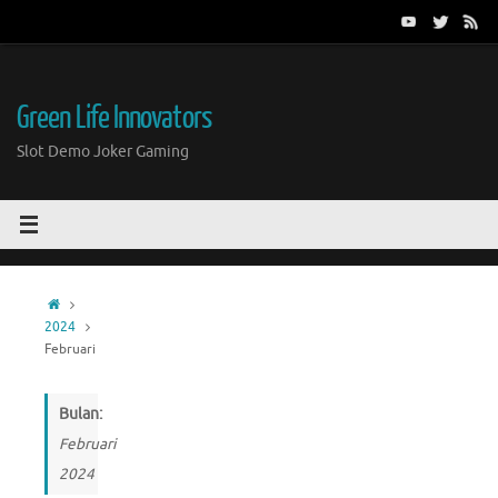
Skip
to
content
Green Life Innovators
Slot Demo Joker Gaming
Home
2024
Februari
Bulan:
Februari
2024