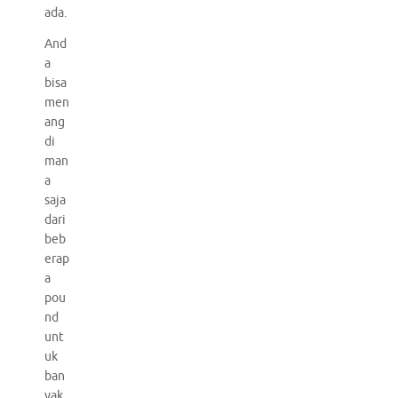
ada.
And
a
bisa
men
ang
di
man
a
saja
dari
beb
erap
a
pou
nd
unt
uk
ban
yak