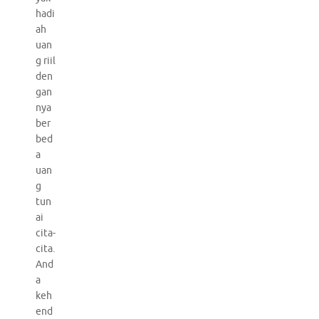
hadi
ah
uan
g riil
den
gan
nya
ber
bed
a
uan
g
tun
ai
cita-
cita.
And
a
keh
end