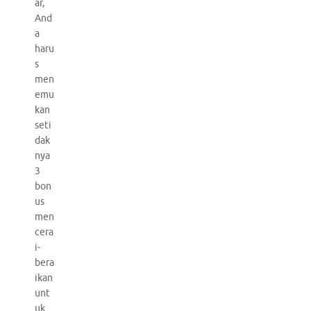
ar,
And
a
haru
s
men
emu
kan
seti
dak
nya
3
bon
us
men
cera
i-
bera
ikan
unt
uk