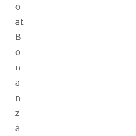
o
at
B
o
n
a
n
z
a