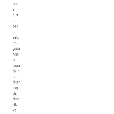
tun
ai
citr
a
pad
a
seti
ap
gulu
nga
n
mun
gkin
ada
dijar
ing
dan
dita
rik
ke