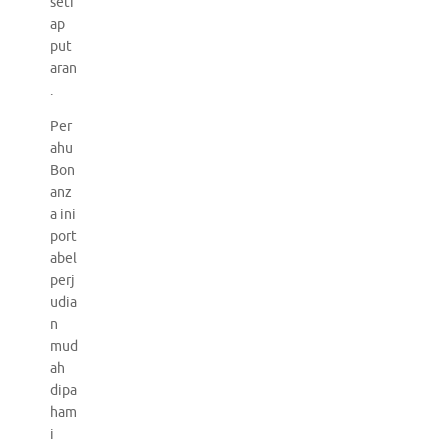
seti
ap
put
aran
.
Per
ahu
Bon
anz
a ini
port
abel
perj
udia
n
mud
ah
dipa
ham
i