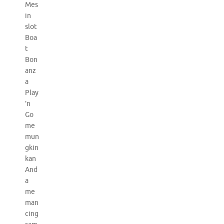
Mes
in
slot
Boa
t
Bon
anz
a
Play
’n
Go
me
mun
gkin
kan
And
a
me
man
cing