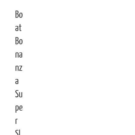
Bo
at
Bo
na
nz
a
Su
pe
r
Sl