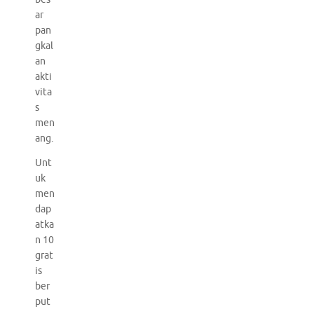
ar
pan
gkal
an
akti
vita
s
men
ang.
Unt
uk
men
dap
atka
n 10
grat
is
ber
put