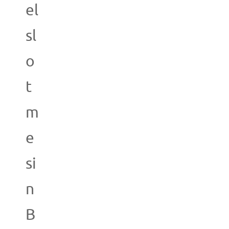
el
sl
o
t
m
e
si
n
B