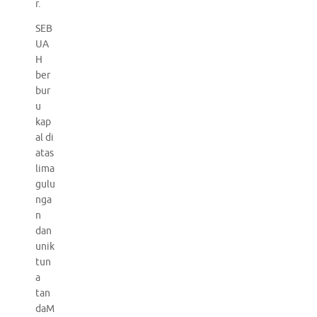
r.
SEB
UA
H
ber
bur
u
kap
al di
atas
lima
gulu
nga
n
dan
unik
tun
a
tan
daM