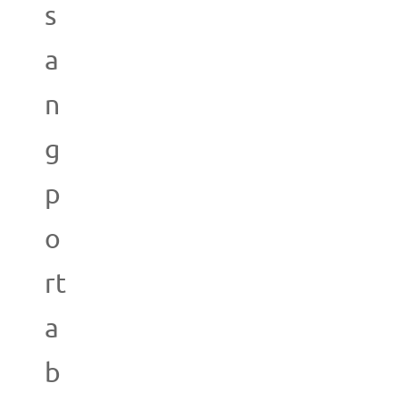
s
a
n
g
p
o
rt
a
b