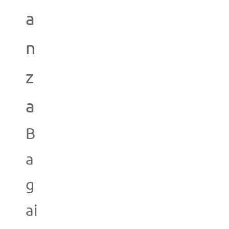
a
n
z
a
B
a
g
ai