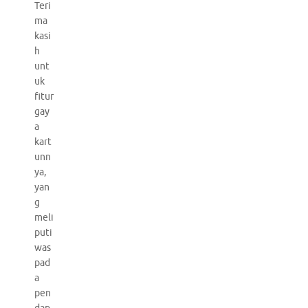
Teri
ma
kasi
h
unt
uk
fitur
gay
a
kart
unn
ya,
yan
g
meli
puti
was
pad
a
pen