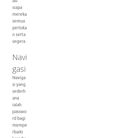
asi
siapa
mereka
semua
perluka
n serta
segera.
Navi
gasi
Naviga
si yang
sederh
ana
ialah
passwo
rd bagi
mempe
rbaiki