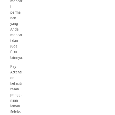
mencar
i
permai
nan
yang
Anda
mencar
i dan
juga
fitur
lainnya.
Pay
Attenti
on
kefasili
tasan
penggu
naan
laman.
Seleksi