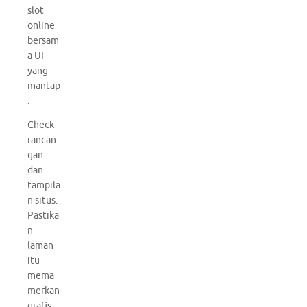
slot
online
bersam
a UI
yang
mantap
:
Check
rancan
gan
dan
tampila
n situs.
Pastika
n
laman
itu
mema
merkan
grafis