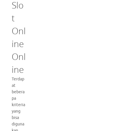
Slo
t
Onl
ine
Onl
ine
Terdap
at
bebera
pa
kriteria
yang
bisa
diguna
kan