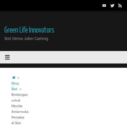
Skip
to
content
Green Life Innovators
Slot Demo Joker Gaming
Home
Situs
Slot
Bimbingan
untuk
Menilai
Antarmuka
Pemakai
di Slot