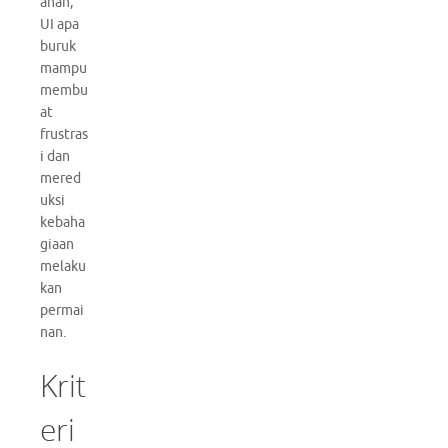
anan,
UI apa
buruk
mampu
membu
at
frustras
i dan
mered
uksi
kebaha
giaan
melaku
kan
permai
nan.
Krit
eri