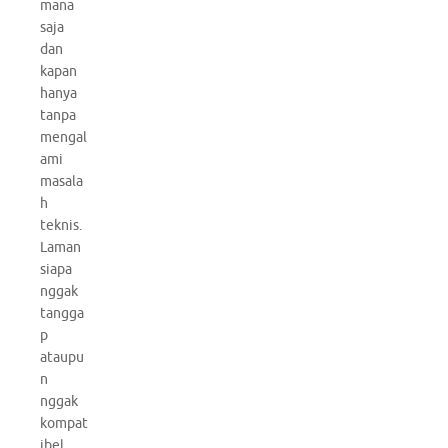
mana
saja
dan
kapan
hanya
tanpa
mengal
ami
masala
h
teknis.
Laman
siapa
nggak
tangga
p
ataupu
n
nggak
kompat
ibel