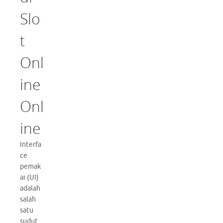
Slo
t
Onl
ine
Onl
ine
Interfa
ce
pemak
ai (UI)
adalah
salah
satu
sudut