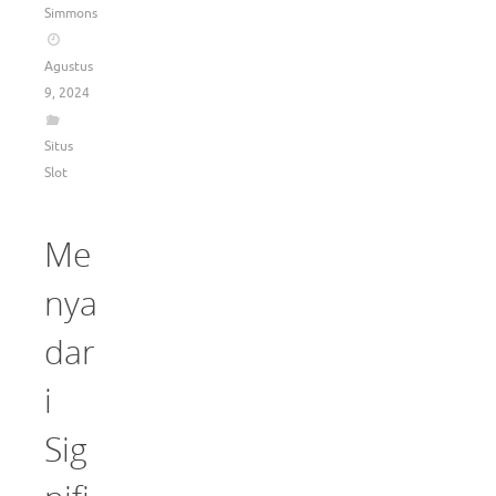
Simmons
Agustus
9, 2024
Situs
Slot
Me
nya
dar
i
Sig