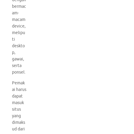
bermac
am-
macam
device,
melipu
ti
deskto
p,
gawai,
serta
ponsel.
Pemak
ai harus
dapat
masuk
situs
yang
dimaks
ud dari