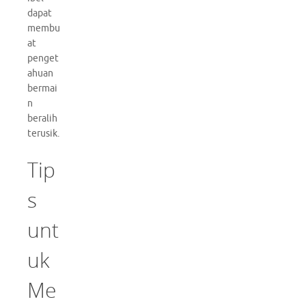
dapat
membu
at
penget
ahuan
bermai
n
beralih
terusik.
Tip
s
unt
uk
Me