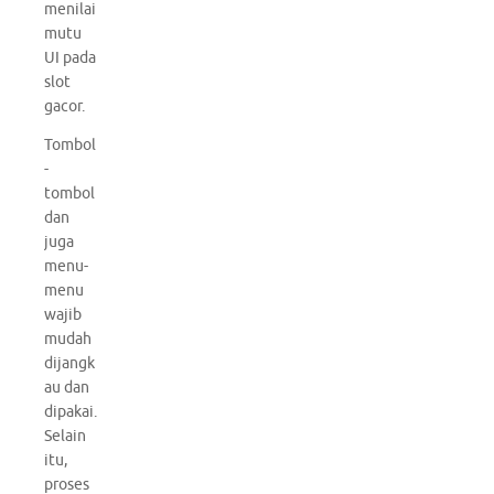
menilai
mutu
UI pada
slot
gacor.
Tombol
-
tombol
dan
juga
menu-
menu
wajib
mudah
dijangk
au dan
dipakai.
Selain
itu,
proses