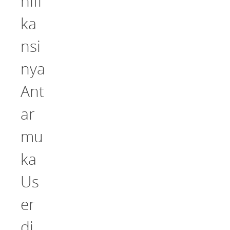
nifi
ka
nsi
nya
Ant
ar
mu
ka
Us
er
di