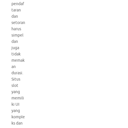
pendaf
taran
dan
setoran
harus
simpel
dan
juga
tidak
memak
an
durasi.
Situs
slot
yang
memili
ki UI
yang
komple
ks dan