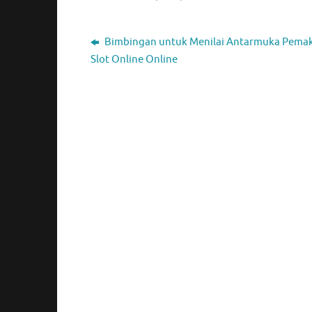
Bimbingan untuk Menilai Antarmuka Pemak
Slot Online Online