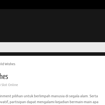
ild Wishes
shes
i Slot Online
ainment pilihan untuk berlimpah manusia di segala alam. Serta
novatif, partisipan dapat mengalami kejadian bermain-main apa