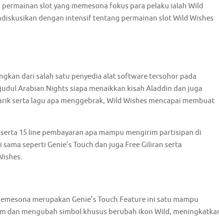
permainan slot yang memesona fokus para pelaku ialah Wild
ndiskusikan dengan intensif tentang permainan slot Wild Wishes
ngkan dari salah satu penyedia alat software tersohor pada
 judul Arabian Nights siapa menaikkan kisah Aladdin dan juga
narik serta lagu apa menggebrak, Wild Wishes mencapai membuat
3 serta 15 line pembayaran apa mampu mengirim partisipan di
 sama seperti Genie’s Touch dan juga Free Giliran serta
Wishes.
s memesona merupakan Genie’s Touch.Feature ini satu mampu
 gim dan mengubah simbol khusus berubah ikon Wild, meningkatka