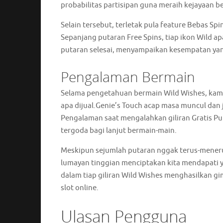
probabilitas partisipan guna meraih kejayaan be
Selain tersebut, terletak pula feature Bebas Sp
Sepanjang putaran Free Spins, tiap ikon Wild a
putaran selesai, menyampaikan kesempatan yan
Pengalaman Bermain
Selama pengetahuan bermain Wild Wishes, kam
apa dijual.Genie’s Touch acap masa muncul da
Pengalaman saat mengalahkan giliran Gratis P
tergoda bagi lanjut bermain-main.
Meskipun sejumlah putaran nggak terus-menerus
lumayan tinggian menciptakan kita mendapati y
dalam tiap giliran Wild Wishes menghasilkan g
slot online.
Ulasan Pengguna