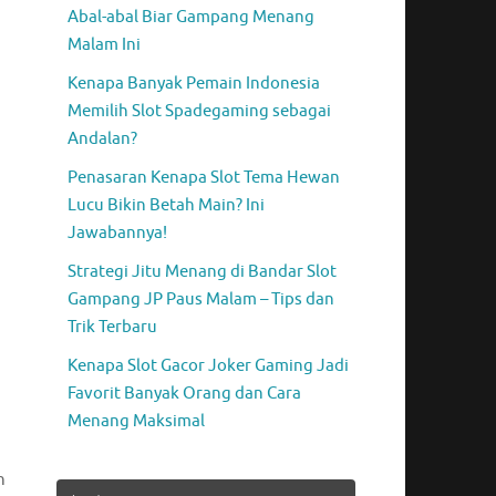
Abal-abal Biar Gampang Menang
Malam Ini
Kenapa Banyak Pemain Indonesia
Memilih Slot Spadegaming sebagai
Andalan?
Penasaran Kenapa Slot Tema Hewan
Lucu Bikin Betah Main? Ini
Jawabannya!
Strategi Jitu Menang di Bandar Slot
Gampang JP Paus Malam – Tips dan
Trik Terbaru
Kenapa Slot Gacor Joker Gaming Jadi
Favorit Banyak Orang dan Cara
Menang Maksimal
n