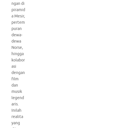
ngan di
piramid
a Mesir,
pertem
puran
dewa-
dewa
Norse,
hingga
kolabor
asi
dengan
film
dan
musik
legend
aris.
Inilah
realita
yang