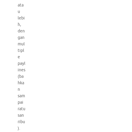
ata
u
lebi
h,
den
gan
mul
tipl
e
payl
ines
(ba
hka
n
sam
pai
ratu
san
ribu
).