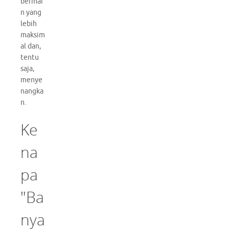
bermai
n yang
lebih
maksim
al dan,
tentu
saja,
menye
nangka
n.
Ke
na
pa
"Ba
nya