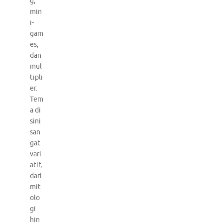
g,
min
i-
gam
es,
dan
mul
tipli
er.
Tem
a di
sini
san
gat
vari
atif,
dari
mit
olo
gi
hin