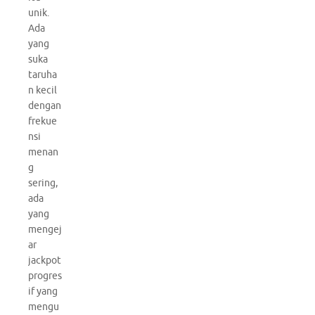
unik.
Ada
yang
suka
taruha
n kecil
dengan
frekue
nsi
menan
g
sering,
ada
yang
mengej
ar
jackpot
progres
if yang
mengu