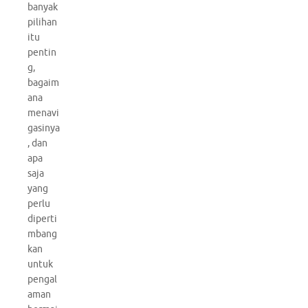
banyak
pilihan
itu
pentin
g,
bagaim
ana
menavi
gasinya
, dan
apa
saja
yang
perlu
diperti
mbang
kan
untuk
pengal
aman