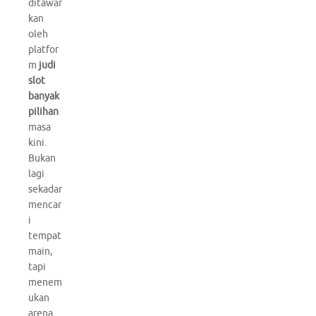
ditawar
kan
oleh
platfor
m
judi
slot
banyak
pilihan
masa
kini.
Bukan
lagi
sekadar
mencar
i
tempat
main,
tapi
menem
ukan
arena