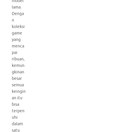
model
lama.
Denga
n
koleksi
game
yang
menca
pai
ribuan,
kemun
gkinan
besar
semua
keingin
an itu
bisa
terpen
uhi
dalam
satu