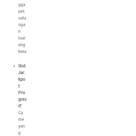
gga
pet
uala
nga
n
luar
ang
kasa
.
Slot
Jac
kpo
t
Pro
gres
if:
Ga
me
yan
g