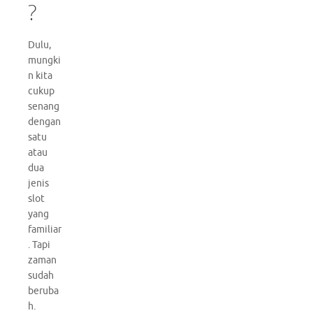
?
Dulu,
mungki
n kita
cukup
senang
dengan
satu
atau
dua
jenis
slot
yang
familiar
. Tapi
zaman
sudah
beruba
h.