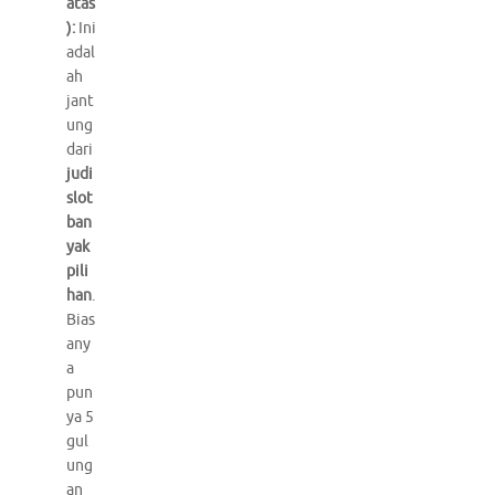
atas
):
Ini
adal
ah
jant
ung
dari
judi
slot
ban
yak
pili
han
.
Bias
any
a
pun
ya 5
gul
ung
an