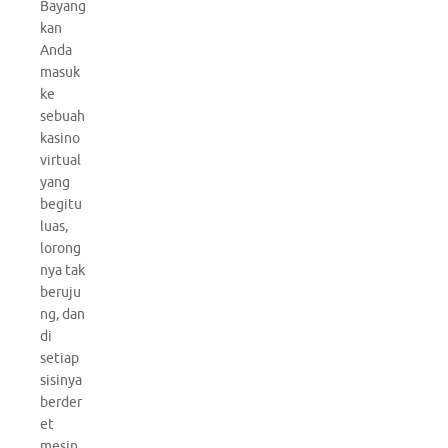
Bayang
kan
Anda
masuk
ke
sebuah
kasino
virtual
yang
begitu
luas,
lorong
nya tak
beruju
ng, dan
di
setiap
sisinya
berder
et
mesin