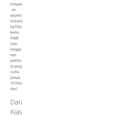
tempat
. Ini
seperti
streami
ng film;
kamu
tidak
mau
langga
nan
platfor
m yang
cuma
punya
10 film,
kan?
Dari
Klas