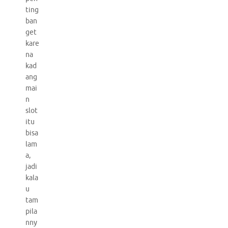
ting
ban
get
kare
na
kad
ang
mai
n
slot
itu
bisa
lam
a,
jadi
kala
u
tam
pila
nny