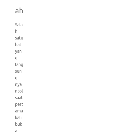
ah
Sala
h
satu
hal
yan
g
lang
sun
g
nya
ntol
saat
pert
ama
kali
buk
a