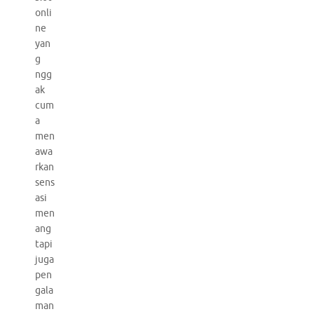
onli
ne
yan
g
ngg
ak
cum
a
men
awa
rkan
sens
asi
men
ang
tapi
juga
pen
gala
man