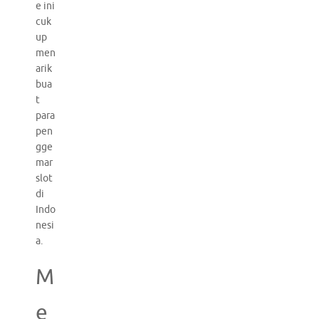
e ini
cuk
up
men
arik
bua
t
para
pen
gge
mar
slot
di
Indo
nesi
a.
M
e