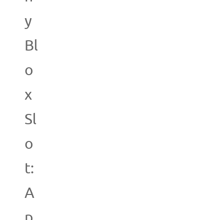
y
Bl
o
x
Sl
o
t:
A
p