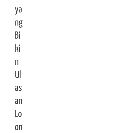
ya
ng
Bi
ki
n
Ul
as
an
Lo
on