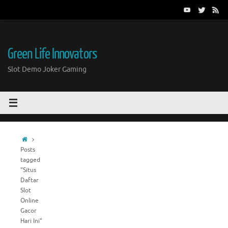
Skip
to
content
Green Life Innovators
Slot Demo Joker Gaming
Home
Posts
tagged
"Situs
Daftar
Slot
Online
Gacor
Hari Ini"