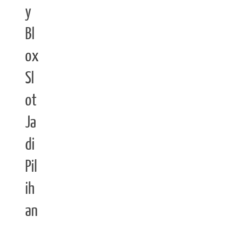
y
Bl
ox
Sl
ot
Ja
di
Pil
ih
an