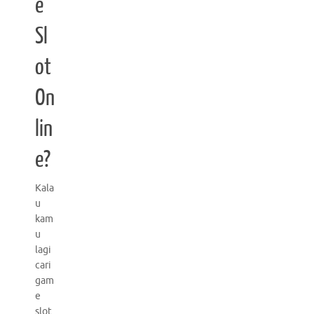
e
Sl
ot
On
lin
e?
Kala
u
kam
u
lagi
cari
gam
e
slot