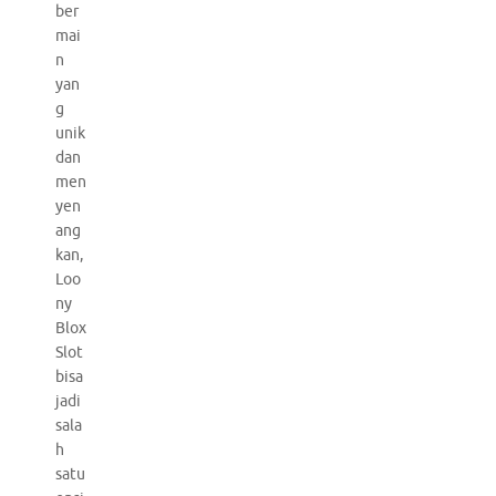
ber
mai
n
yan
g
unik
dan
men
yen
ang
kan,
Loo
ny
Blox
Slot
bisa
jadi
sala
h
satu