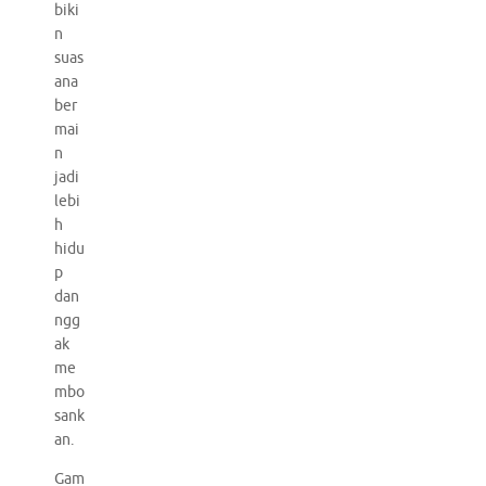
biki
n
suas
ana
ber
mai
n
jadi
lebi
h
hidu
p
dan
ngg
ak
me
mbo
sank
an.
Gam