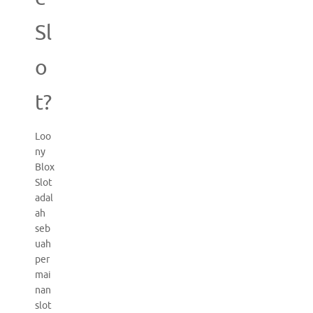
Sl
o
t?
Loo
ny
Blox
Slot
adal
ah
seb
uah
per
mai
nan
slot