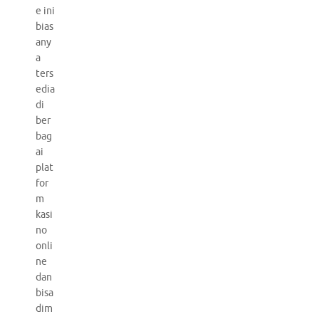
e ini
bias
any
a
ters
edia
di
ber
bag
ai
plat
for
m
kasi
no
onli
ne
dan
bisa
dim