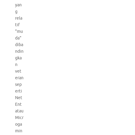
yan
g
rela
tif
"mu
da"
diba
ndin
gka
n
vet
eran
sep
erti
Net
Ent
atau
Micr
oga
min