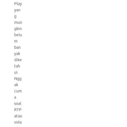
Play
yan
g
mun
gkin
belu
m
ban
yak
dike
tah
ui.
Ngg
ak
cum
a
soal
RTP
atau
vola