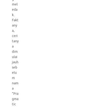
mel
eda
k.
Fakt
any
a,
ceri
tany
a
dim
ulai
jauh
seb
elu
m
nam
a
"Pra
gma
tic