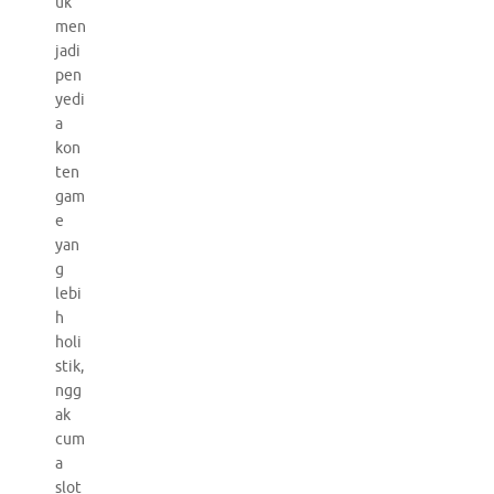
uk
men
jadi
pen
yedi
a
kon
ten
gam
e
yan
g
lebi
h
holi
stik,
ngg
ak
cum
a
slot