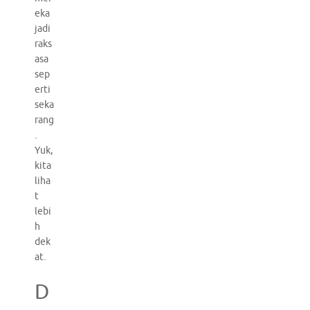
eka
jadi
raks
asa
sep
erti
seka
rang
.
Yuk,
kita
liha
t
lebi
h
dek
at.
D