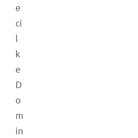
e
ci
l
k
e
D
o
m
in