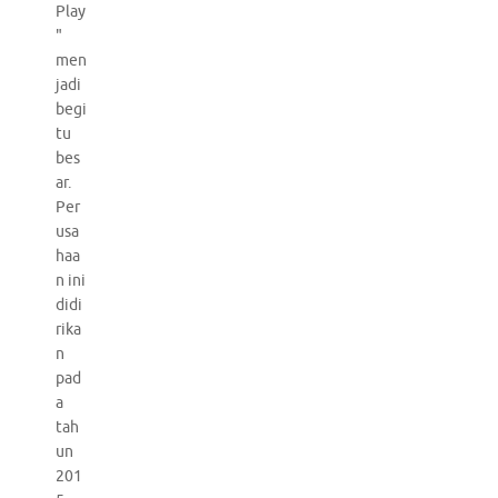
Play
"
men
jadi
begi
tu
bes
ar.
Per
usa
haa
n ini
didi
rika
n
pad
a
tah
un
201