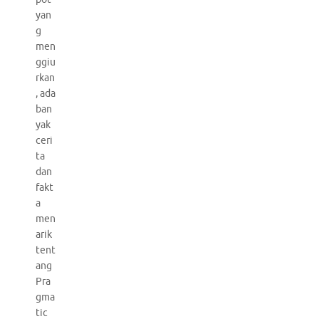
yan
g
men
ggiu
rkan
, ada
ban
yak
ceri
ta
dan
fakt
a
men
arik
tent
ang
Pra
gma
tic