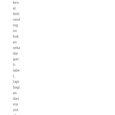
ken
al.
Reb
rand
ing
ini
buk
an
seka
dar
gan
ti
labe
l,
tapi
bagi
an
dari
visi
unt