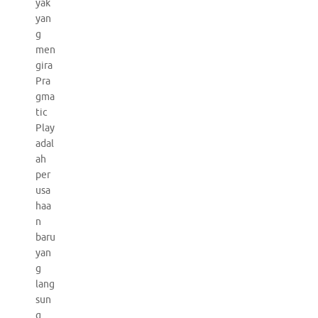
yak
yan
g
men
gira
Pra
gma
tic
Play
adal
ah
per
usa
haa
n
baru
yan
g
lang
sun
g