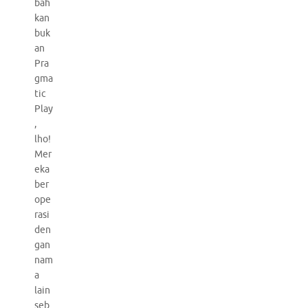
bah
kan
buk
an
Pra
gma
tic
Play
,
lho!
Mer
eka
ber
ope
rasi
den
gan
nam
a
lain
seb