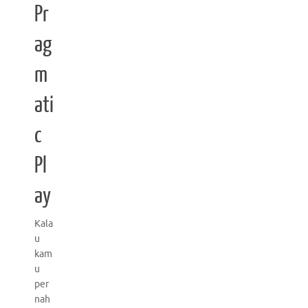
Pr
ag
m
ati
c
Pl
ay
Kala
u
kam
u
per
nah