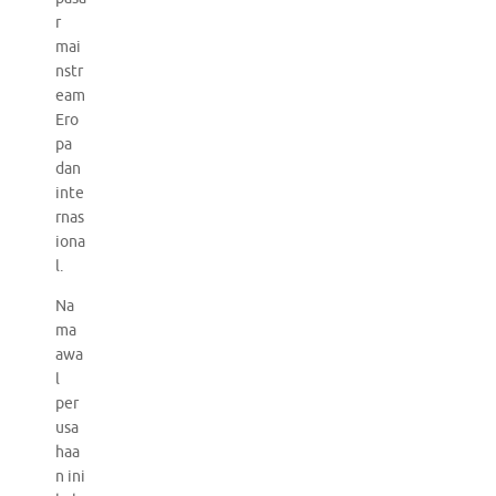
r
mai
nstr
eam
Ero
pa
dan
inte
rnas
iona
l.
Na
ma
awa
l
per
usa
haa
n ini