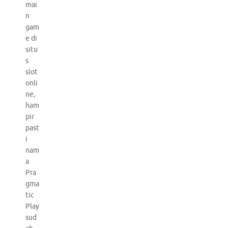
mai
n
gam
e di
situ
s
slot
onli
ne,
ham
pir
past
i
nam
a
Pra
gma
tic
Play
sud