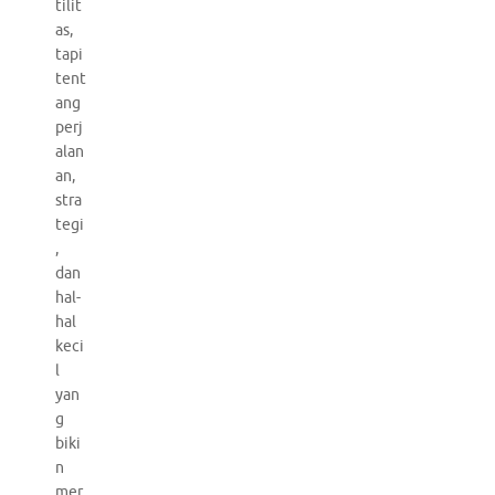
tilit
as,
tapi
tent
ang
perj
alan
an,
stra
tegi
,
dan
hal-
hal
keci
l
yan
g
biki
n
mer