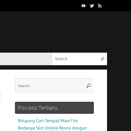
Search for:
Search
Search
Search
for:
Pos-pos Terbaru
Bingung Cari Tempat Main? Ini
Bedanya Slot Online Resmi dengan