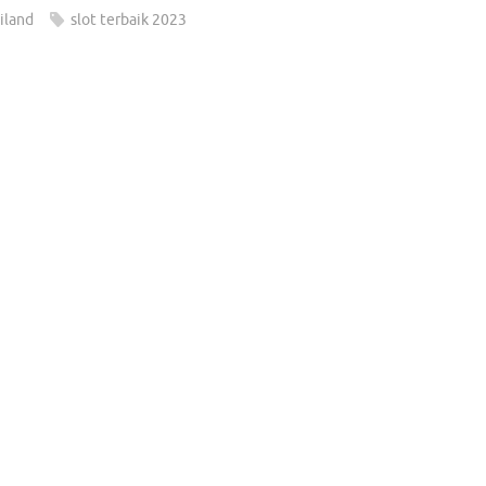
iland
slot terbaik 2023