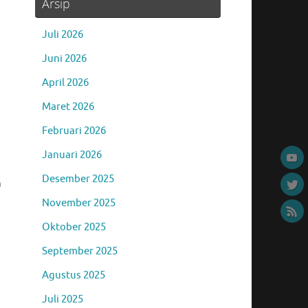
Arsip
Juli 2026
Juni 2026
April 2026
Maret 2026
Februari 2026
Januari 2026
Desember 2025
a
November 2025
Oktober 2025
September 2025
Agustus 2025
Juli 2025