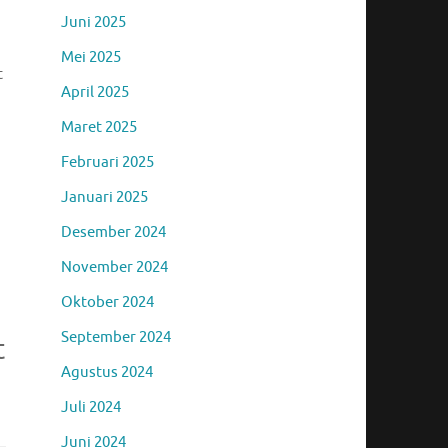
Juni 2025
Mei 2025
t
April 2025
Maret 2025
Februari 2025
Januari 2025
Desember 2024
November 2024
Oktober 2024
September 2024
t
Agustus 2024
Juli 2024
Juni 2024