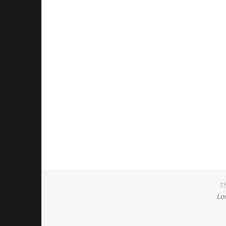
Th
Lo