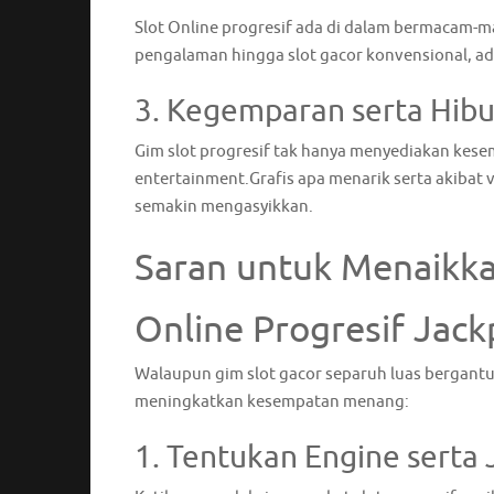
Slot Online progresif ada di dalam bermacam-m
pengalaman hingga slot gacor konvensional, ad
3. Kegemparan serta Hib
Gim slot progresif tak hanya menyediakan kes
entertainment.Grafis apa menarik serta akiba
semakin mengasyikkan.
Saran untuk Menaikka
Online Progresif Jack
Walaupun gim slot gacor separuh luas bergant
meningkatkan kesempatan menang:
1. Tentukan Engine serta 