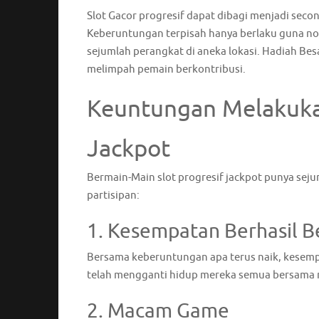
Slot Gacor progresif dapat dibagi menjadi seco
Keberuntungan terpisah hanya berlaku guna no
sejumlah perangkat di aneka lokasi. Hadiah Bes
melimpah pemain berkontribusi.
Keuntungan Melakukan
Jackpot
Bermain-Main slot progresif jackpot punya s
partisipan:
1. Kesempatan Berhasil B
Bersama keberuntungan apa terus naik, kesemp
telah mengganti hidup mereka semua bersama m
2. Macam Game