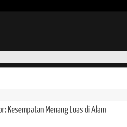
sar: Kesempatan Menang Luas di Alam