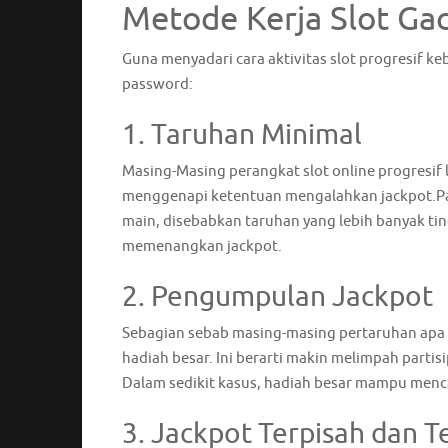
Metode Kerja Slot Gac
Guna menyadari cara aktivitas slot progresif
password:
1. Taruhan Minimal
Masing-Masing perangkat slot online progresif
menggenapi ketentuan mengalahkan jackpot.Pa
main, disebabkan taruhan yang lebih banyak tin
memenangkan jackpot.
2. Pengumpulan Jackpot
Sebagian sebab masing-masing pertaruhan apa
hadiah besar. Ini berarti makin melimpah parti
Dalam sedikit kasus, hadiah besar mampu menca
3. Jackpot Terpisah dan 