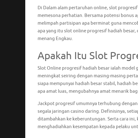
Di Dalam alam pertaruhan online, slot progresi
memesona perhatian. Bersama potensi bonus apa
melimpah partisipan apa berminat guna mencob
apa yang itu slot online progresif hadiah besar
menang Engkau.
Apakah Itu Slot Progr
Slot Online progresif hadiah besar ialah mode
meningkat seiring dengan masing-masing perta
siapa mempunyai hadiah besar stabil, hadiah b
apa amat luas, mengubahnya amat menarik bag
Jackpot progresif umumnya terhubung dengan
segala jaringan casino daring. Definisinya, set
ditambahkan ke keberuntungan. Serta cara ini,
menghadiahkan kesempatan kepada pelaku unt