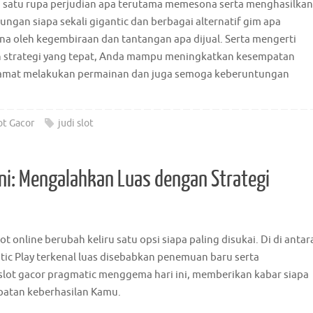
u satu rupa perjudian apa terutama memesona serta menghasilkan
gan siapa sekali gigantic dan berbagai alternatif gim apa
sona oleh kegembiraan dan tantangan apa dijual. Serta mengerti
n strategi yang tepat, Anda mampu meningkatkan kesempatan
lamat melakukan permainan dan juga semoga keberuntungan
ot Gacor
judi slot
ni: Mengalahkan Luas dengan Strategi
 online berubah keliru satu opsi siapa paling disukai. Di di antar
c Play terkenal luas disebabkan penemuan baru serta
l slot gacor pragmatic menggema hari ini, memberikan kabar siapa
atan keberhasilan Kamu.