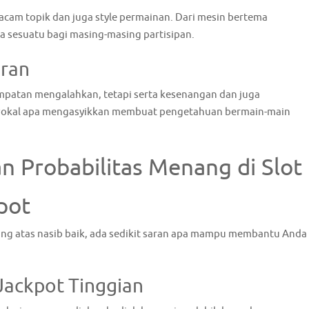
acam topik dan juga style permainan. Dari mesin bertema
a sesuatu bagi masing-masing partisipan.
uran
empatan mengalahkan, tetapi serta kesenangan dan juga
t vokal apa mengasyikkan membuat pengetahuan bermain-main
n Probabilitas Menang di Slot
pot
ung atas nasib baik, ada sedikit saran apa mampu membantu Anda
Jackpot Tinggian