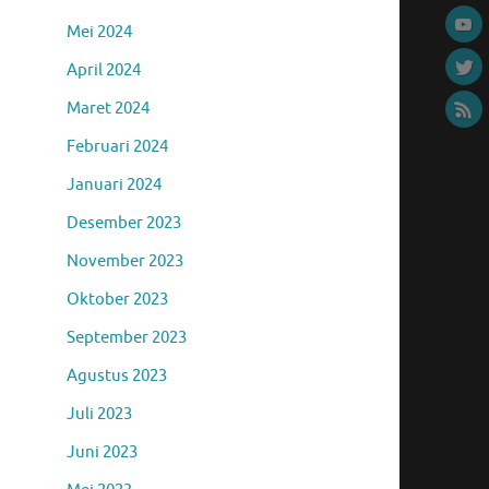
Mei 2024
April 2024
Maret 2024
Februari 2024
Januari 2024
Desember 2023
November 2023
Oktober 2023
September 2023
Agustus 2023
Juli 2023
Juni 2023