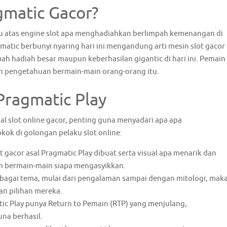
gmatic Gacor?
cu atas engine slot apa menghadiahkan berlimpah kemenangan di
gmatic berbunyi nyaring hari ini mengandung arti mesin slot gacor
h hadiah besar maupun keberhasilan gigantic di hari ini. Pemain
n pengetahuan bermain-main orang-orang itu.
Pragmatic Play
al slot online gacor, penting guna menyadari apa apa
kok di golongan pelaku slot online:
 gacor asal Pragmatic Play dibuat serta visual apa menarik dan
n bermain-main siapa mengasyikkan.
bagai tema, mulai dari pengalaman sampai dengan mitologi, mak
an pilihan mereka.
tic Play punya Return to Pemain (RTP) yang menjulang,
na berhasil.