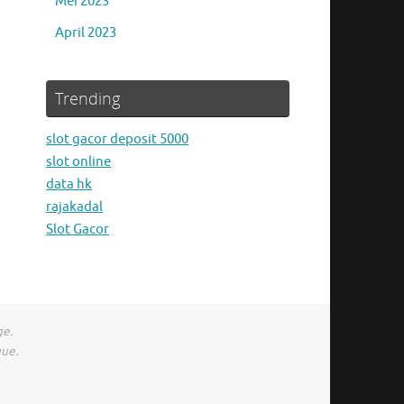
Mei 2023
April 2023
Trending
slot gacor deposit 5000
slot online
data hk
rajakadal
Slot Gacor
ge.
gue.