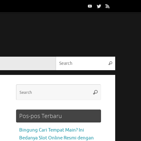
Search for:
Search
Search
Search
for:
Pos-pos Terbaru
Bingung Cari Tempat Main? Ini
Bedanya Slot Online Resmi dengan