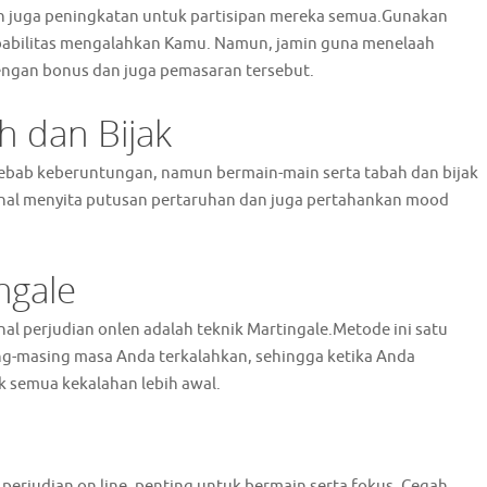
an juga peningkatan untuk partisipan mereka semua.Gunakan
babilitas mengalahkan Kamu. Namun, jamin guna menelaah
engan bonus dan juga pemasaran tersebut.
 dan Bijak
yebab keberuntungan, namun bermain-main serta tabah dan bijak
ernal menyita putusan pertaruhan dan juga pertahankan mood
ngale
nal perjudian onlen adalah teknik Martingale.Metode ini satu
-masing masa Anda terkalahkan, sehingga ketika Anda
 semua kekalahan lebih awal.
erjudian on line, penting untuk bermain serta fokus. Cegah