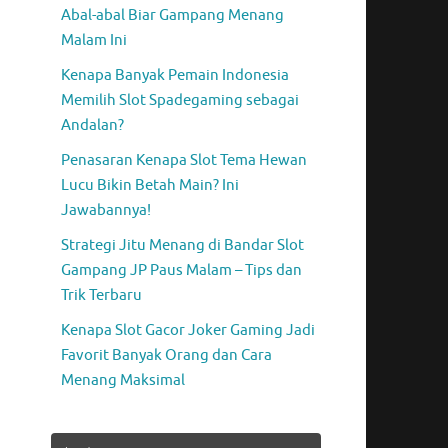
Abal-abal Biar Gampang Menang
Malam Ini
Kenapa Banyak Pemain Indonesia
Memilih Slot Spadegaming sebagai
Andalan?
Penasaran Kenapa Slot Tema Hewan
Lucu Bikin Betah Main? Ini
Jawabannya!
Strategi Jitu Menang di Bandar Slot
Gampang JP Paus Malam – Tips dan
Trik Terbaru
Kenapa Slot Gacor Joker Gaming Jadi
Favorit Banyak Orang dan Cara
Menang Maksimal