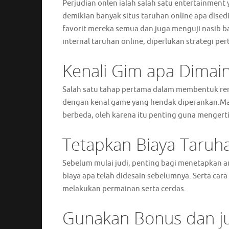
Perjudian onlen ialah salah satu entertainmen
demikian banyak situs taruhan online apa dis
favorit mereka semua dan juga menguji nasib ba
internal taruhan online, diperlukan strategi pe
Kenali Gim apa Dimai
Salah satu tahap pertama dalam membentuk renca
dengan kenal game yang hendak diperankan.M
berbeda, oleh karena itu penting guna mengerti 
Tetapkan Biaya Taruh
Sebelum mulai judi, penting bagi menetapkan an
biaya apa telah didesain sebelumnya. Serta car
melakukan permainan serta cerdas.
Gunakan Bonus dan j