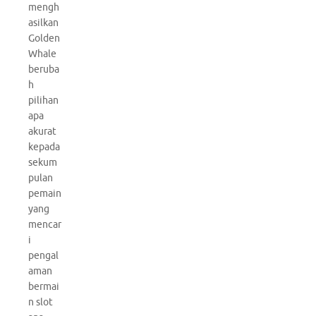
mengh
asilkan
Golden
Whale
beruba
h
pilihan
apa
akurat
kepada
sekum
pulan
pemain
yang
mencar
i
pengal
aman
bermai
n slot