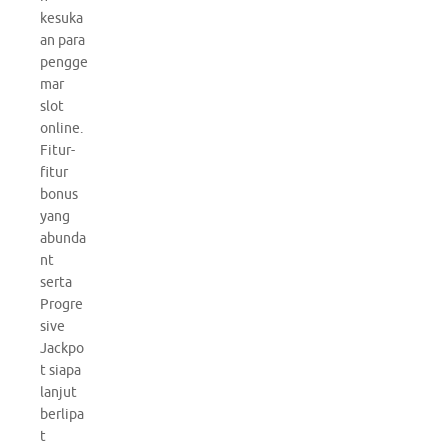
kesuka
an para
pengge
mar
slot
online.
Fitur-
fitur
bonus
yang
abunda
nt
serta
Progre
sive
Jackpo
t siapa
lanjut
berlipa
t