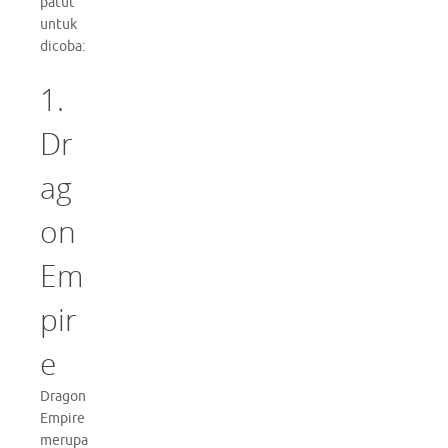
patut
untuk
dicoba:
1.
Dr
ag
on
Em
pir
e
Dragon
Empire
merupa