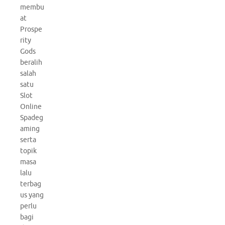
membu
at
Prospe
rity
Gods
beralih
salah
satu
Slot
Online
Spadeg
aming
serta
topik
masa
lalu
terbag
us yang
perlu
bagi