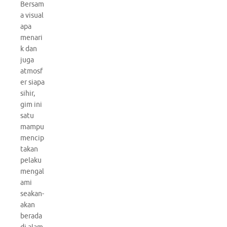
Bersam
a visual
apa
menari
k dan
juga
atmosf
er siapa
sihir,
gim ini
satu
mampu
mencip
takan
pelaku
mengal
ami
seakan-
akan
berada