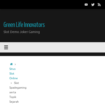
Skip
to
content
Green Life Innovators
Slot Demo Joker Gaming
Home
Situs
Slot
Online
Slot
Spadegaming
serta
Topik
Sejarah