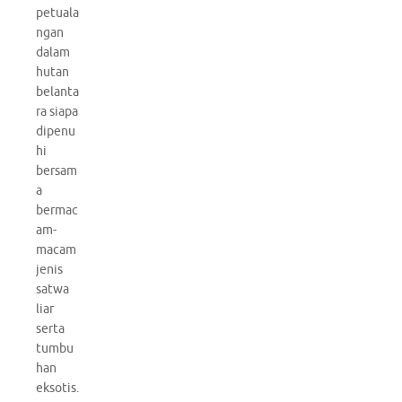
petuala
ngan
dalam
hutan
belanta
ra siapa
dipenu
hi
bersam
a
bermac
am-
macam
jenis
satwa
liar
serta
tumbu
han
eksotis.