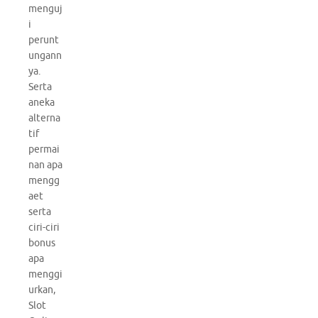
menguj
i
perunt
ungann
ya.
Serta
aneka
alterna
tif
permai
nan apa
mengg
aet
serta
ciri-ciri
bonus
apa
menggi
urkan,
Slot