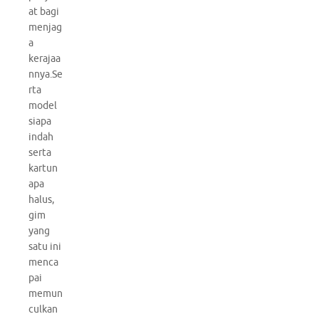
at bagi
menjag
a
kerajaa
nnya.Se
rta
model
siapa
indah
serta
kartun
apa
halus,
gim
yang
satu ini
menca
pai
memun
culkan