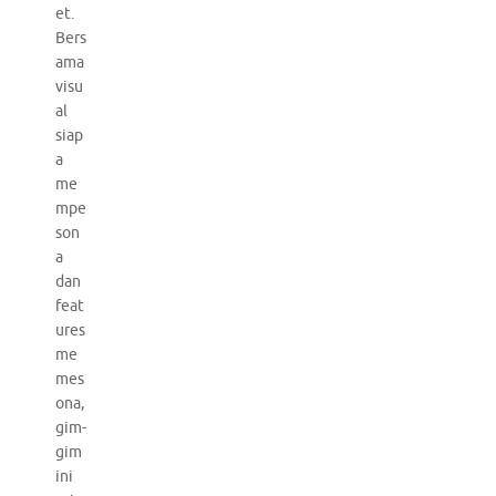
et.
Bers
ama
visu
al
siap
a
me
mpe
son
a
dan
feat
ures
me
mes
ona,
gim-
gim
ini