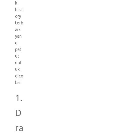
k
hist
ory
terb
aik
yan
g
pat
ut
unt
uk
dico
ba:
1.
D
ra