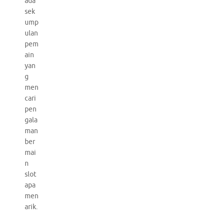
ada
sek
ump
ulan
pem
ain
yan
g
men
cari
pen
gala
man
ber
mai
n
slot
apa
men
arik.