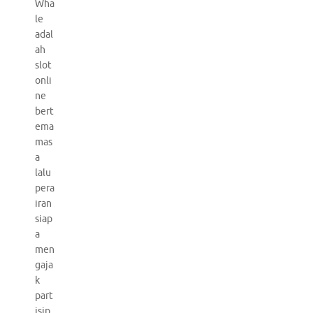
Wha
le
adal
ah
slot
onli
ne
bert
ema
mas
a
lalu
pera
iran
siap
a
men
gaja
k
part
isip