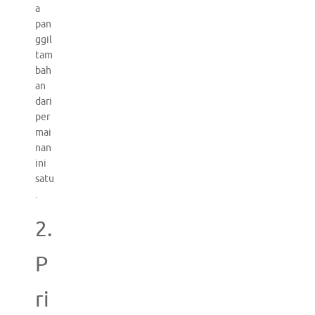
a
pan
ggil
tam
bah
an
dari
per
mai
nan
ini
satu
.
2.
P
ri