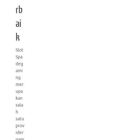
rb
ai
k
Slot
Spa
deg
ami
ng
mer
upa
kan
sala
h
satu
prov
ider
gam