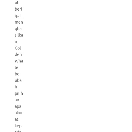
ut
berl
ipat
men
gha
silka
n
Gol
den
Wha
le
ber
uba
h
pilih
an
apa
akur
at
kep