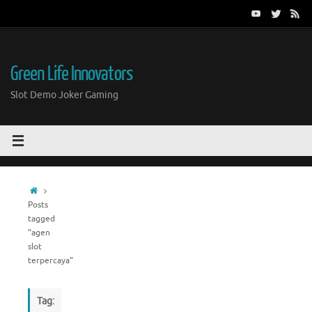
Skip
to
content
Green Life Innovators
Slot Demo Joker Gaming
Home
Posts
tagged
"agen
slot
terpercaya"
Tag: