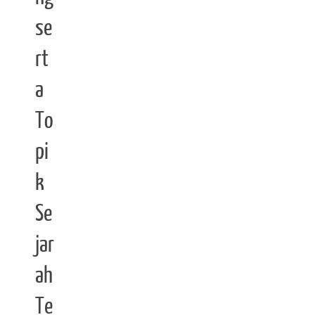
se
rt
a
To
pi
k
Se
jar
ah
Te