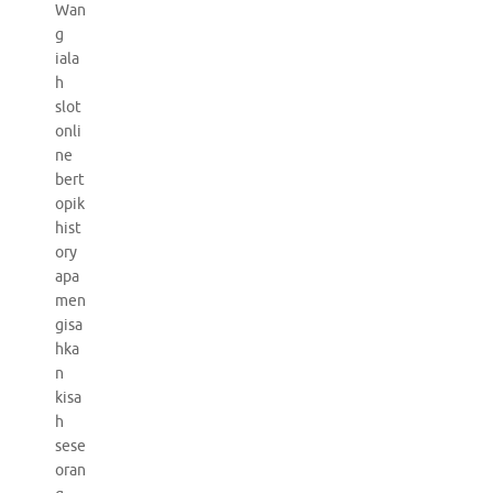
Wan
g
iala
h
slot
onli
ne
bert
opik
hist
ory
apa
men
gisa
hka
n
kisa
h
sese
oran