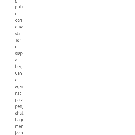
g
putr
i
dari
dina
sti
Tan
g
siap
a
berj
uan
g
agai
nst
para
penj
ahat
bagi
men
jaga