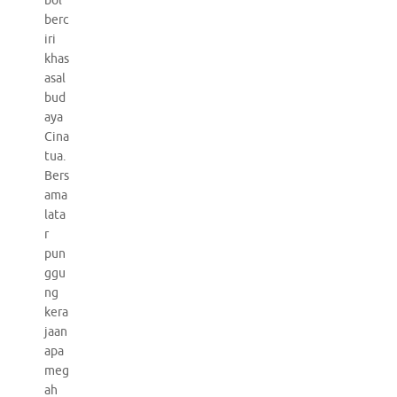
bol
berc
iri
khas
asal
bud
aya
Cina
tua.
Bers
ama
lata
r
pun
ggu
ng
kera
jaan
apa
meg
ah