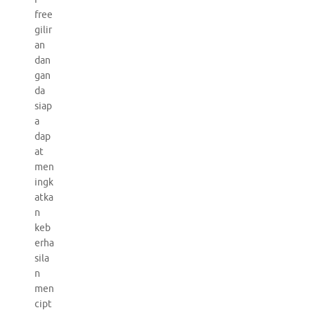
free
gilir
an
dan
gan
da
siap
a
dap
at
men
ingk
atka
n
keb
erha
sila
n
men
cipt