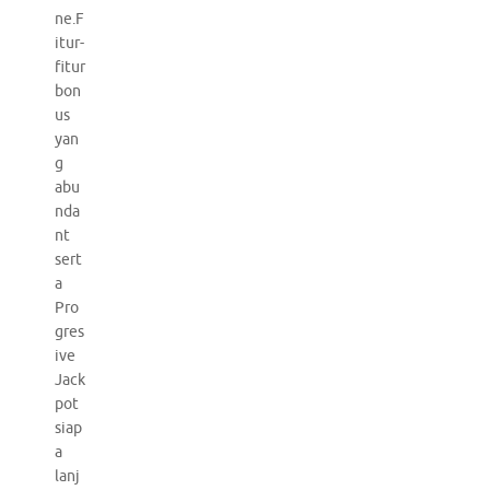
ne.F
itur-
fitur
bon
us
yan
g
abu
nda
nt
sert
a
Pro
gres
ive
Jack
pot
siap
a
lanj