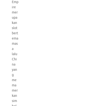
Emp
ire
mer
upa
kan
slot
bert
ema
mas
a
lalu
Chi
na
yan
g
me
ma
mer
kan
sim