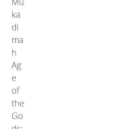
Mu
ka
di
ma
h
Ag
e
of
the
Go
ds: