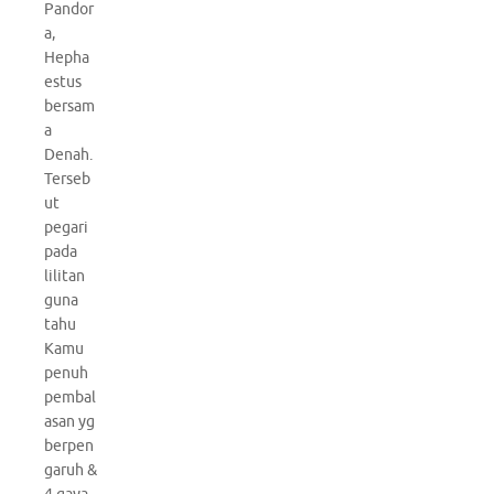
Pandor
a,
Hepha
estus
bersam
a
Denah.
Terseb
ut
pegari
pada
lilitan
guna
tahu
Kamu
penuh
pembal
asan yg
berpen
garuh &