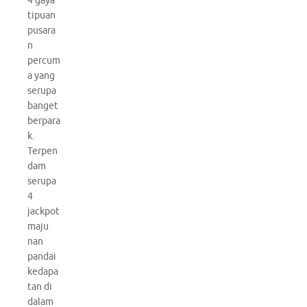
4 gaya
tipuan
pusara
n
percum
a yang
serupa
banget
berpara
k.
Terpen
dam
serupa
4
jackpot
maju
nan
pandai
kedapa
tan di
dalam