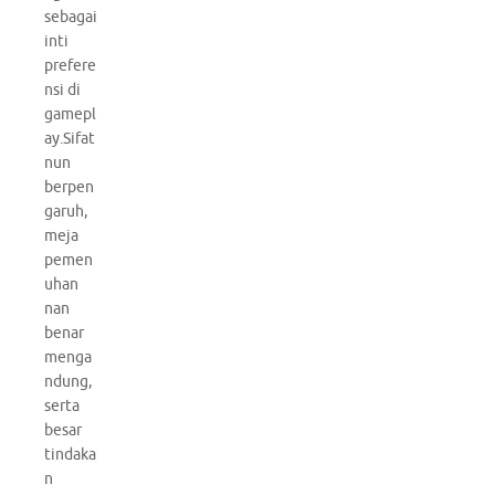
sebagai
inti
prefere
nsi di
gamepl
ay.Sifat
nun
berpen
garuh,
meja
pemen
uhan
nan
benar
menga
ndung,
serta
besar
tindaka
n