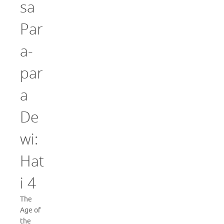
sa
Par
a-
par
a
De
wi:
Hat
i 4
The
Age of
the