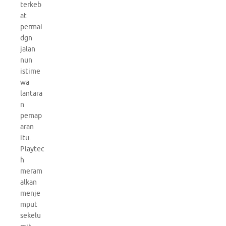
terkeb
at
permai
dgn
jalan
nun
istime
wa
lantara
n
pemap
aran
itu.
Playtec
h
meram
alkan
menje
mput
sekelu