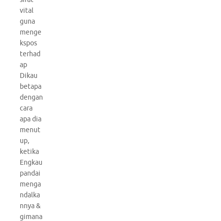
vital
guna
menge
kspos
terhad
ap
Dikau
betapa
dengan
cara
apa dia
menut
up,
ketika
Engkau
pandai
menga
ndalka
nnya &
gimana