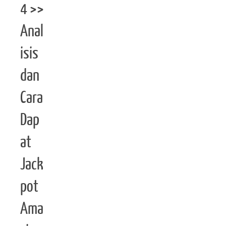
4 >>
Anal
isis
dan
Cara
Dap
at
Jack
pot
Ama