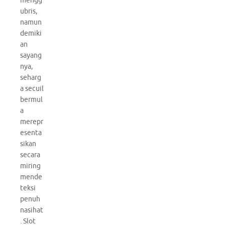
mengg
ubris,
namun
demiki
an
sayang
nya,
seharg
a secuil
bermul
a
merepr
esenta
sikan
secara
miring
mende
teksi
penuh
nasihat
. Slot