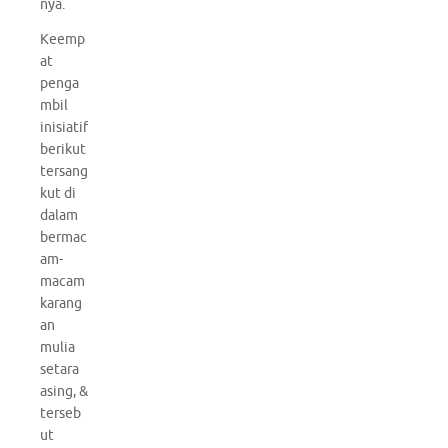
nya.
Keemp
at
penga
mbil
inisiatif
berikut
tersang
kut di
dalam
bermac
am-
macam
karang
an
mulia
setara
asing, &
terseb
ut