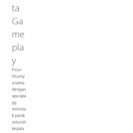
ta
Ga
me
pla
y
Fitur-
fiturny
a sama
dengan
apa-apa
yg
menola
k parak
seluruh
kepala