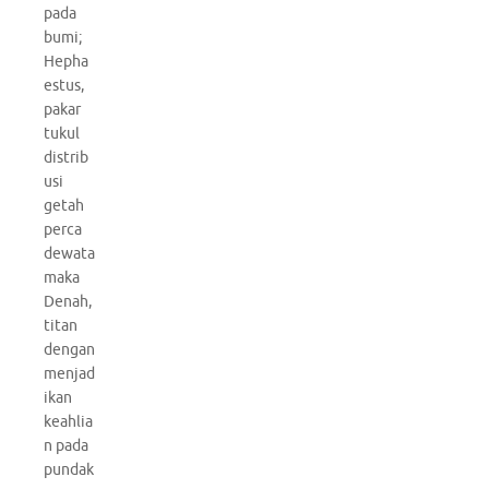
pada
bumi;
Hepha
estus,
pakar
tukul
distrib
usi
getah
perca
dewata
maka
Denah,
titan
dengan
menjad
ikan
keahlia
n pada
pundak