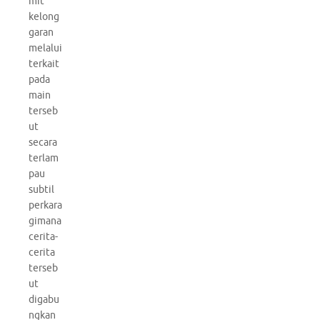
mit
kelong
garan
melalui
terkait
pada
main
terseb
ut
secara
terlam
pau
subtil
perkara
gimana
cerita-
cerita
terseb
ut
digabu
ngkan