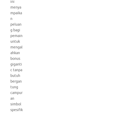
ini
menya
mpaika
n
peluan
g bagi
pemain
untuk
mengal
ahkan
bonus
giganti
c tanpa
butuh
bergan
tung
campur
an
simbol
spesifik
.