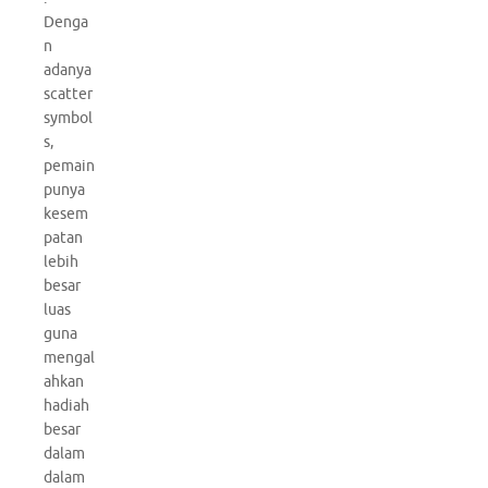
Denga
n
adanya
scatter
symbol
s,
pemain
punya
kesem
patan
lebih
besar
luas
guna
mengal
ahkan
hadiah
besar
dalam
dalam