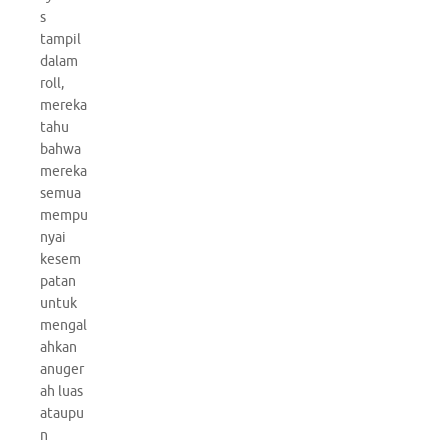
s
tampil
dalam
roll,
mereka
tahu
bahwa
mereka
semua
mempu
nyai
kesem
patan
untuk
mengal
ahkan
anuger
ah luas
ataupu
n