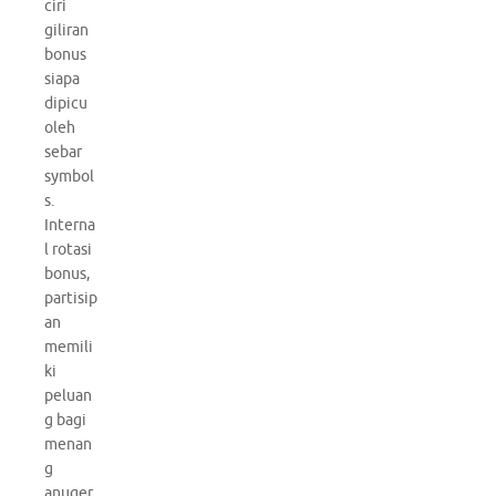
ciri
giliran
bonus
siapa
dipicu
oleh
sebar
symbol
s.
Interna
l rotasi
bonus,
partisip
an
memili
ki
peluan
g bagi
menan
g
anuger