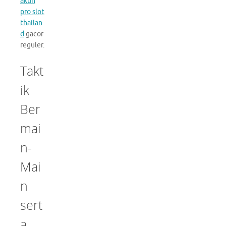
akun
pro slot
thailan
d
gacor
reguler.
Takt
ik
Ber
mai
n-
Mai
n
sert
a