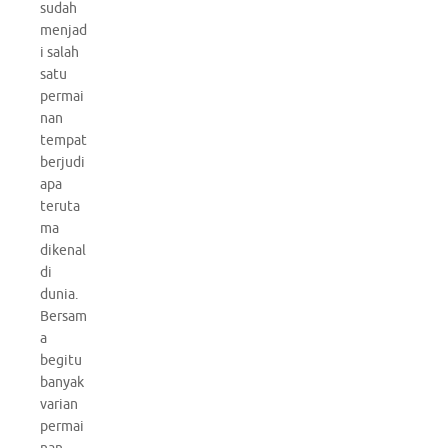
sudah
menjad
i salah
satu
permai
nan
tempat
berjudi
apa
teruta
ma
dikenal
di
dunia.
Bersam
a
begitu
banyak
varian
permai