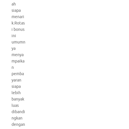
ah
siapa
menari
k.Rotas
i bonus
ini
umumn
ya
menya
mpaika
n
pemba
yaran
siapa
lebih
banyak
luas
dibandi
ngkan
dengan