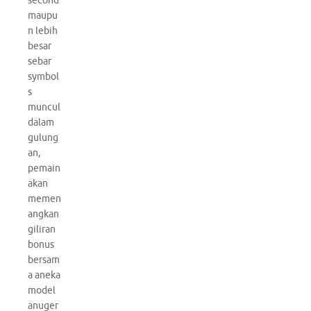
second
maupu
n lebih
besar
sebar
symbol
s
muncul
dalam
gulung
an,
pemain
akan
memen
angkan
giliran
bonus
bersam
a aneka
model
anuger