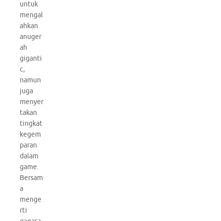
untuk
mengal
ahkan
anuger
ah
giganti
c,
namun
juga
menyer
takan
tingkat
kegem
paran
dalam
game.
Bersam
a
menge
rti