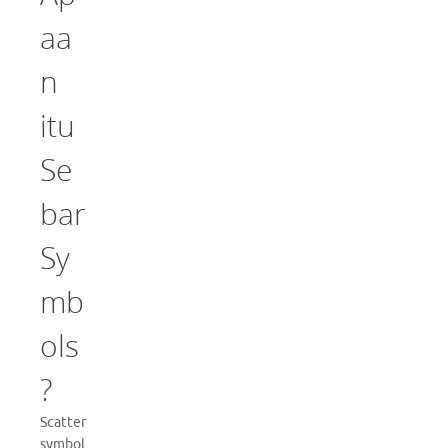
aa
n
itu
Se
bar
Sy
mb
ols
?
Scatter
symbol