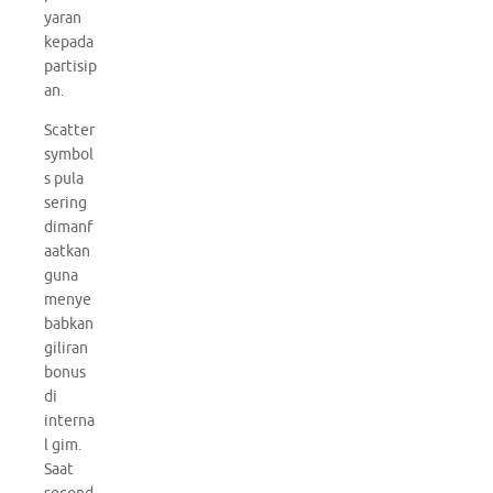
yaran
kepada
partisip
an.
Scatter
symbol
s pula
sering
dimanf
aatkan
guna
menye
babkan
giliran
bonus
di
interna
l gim.
Saat