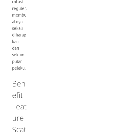
rotasi
reguler,
membu
atnya
sekali
diharap
kan
dari
sekum
pulan
pelaku.
Ben
efit
Feat
ure
Scat