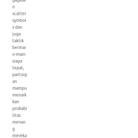
gagasa
n
scatter
symbol
s dan
juga
taktik
bermai
n-main
siapa
tepat,
partisip
an
mampu
menaik
kan
probabi
litas
menan
g
mereka