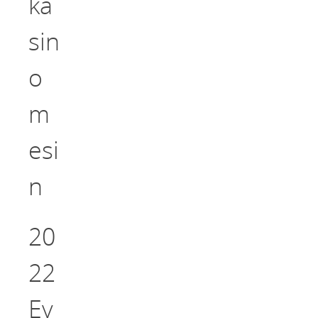
ka
sin
o
m
esi
n
20
22
Ev