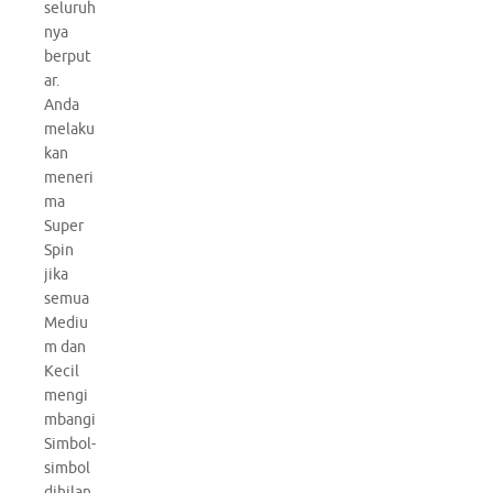
seluruh
nya
berput
ar.
Anda
melaku
kan
meneri
ma
Super
Spin
jika
semua
Mediu
m dan
Kecil
mengi
mbangi
Simbol-
simbol
dihilan