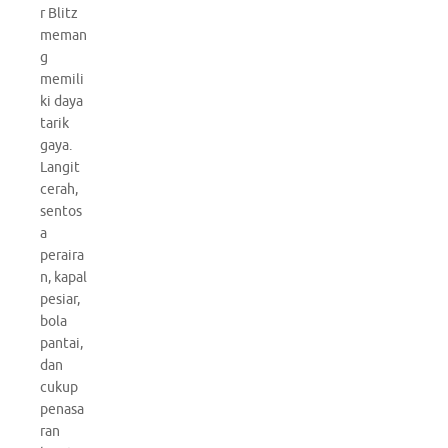
r Blitz
meman
g
memili
ki daya
tarik
gaya.
Langit
cerah,
sentos
a
peraira
n, kapal
pesiar,
bola
pantai,
dan
cukup
penasa
ran