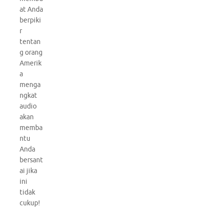
at Anda
berpiki
r
tentan
g orang
Amerik
a
menga
ngkat
audio
akan
memba
ntu
Anda
bersant
ai jika
ini
tidak
cukup!