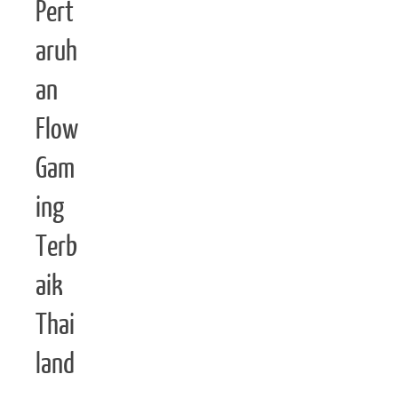
Pert
aruh
an
Flow
Gam
ing
Terb
aik
Thai
land