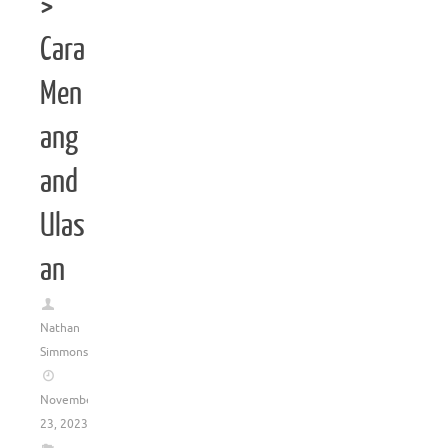
>
Cara
Men
ang
and
Ulas
an
Nathan
Simmons
November
23, 2023