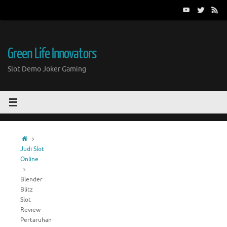
Skip
to
content
Green Life Innovators
Slot Demo Joker Gaming
Home
Judi Slot
Online
Blender
Blitz
Slot
Review
Pertaruhan