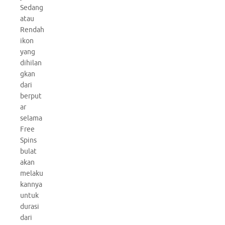
Sedang
atau
Rendah
ikon
yang
dihilan
gkan
dari
berput
ar
selama
Free
Spins
bulat
akan
melaku
kannya
untuk
durasi
dari