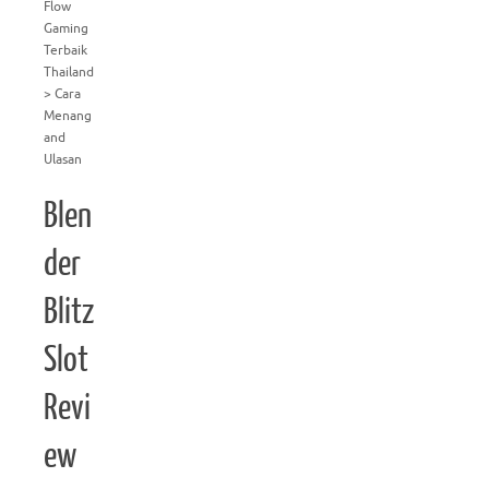
Flow
Gaming
Terbaik
Thailand
> Cara
Menang
and
Ulasan
Blen
der
Blitz
Slot
Revi
ew