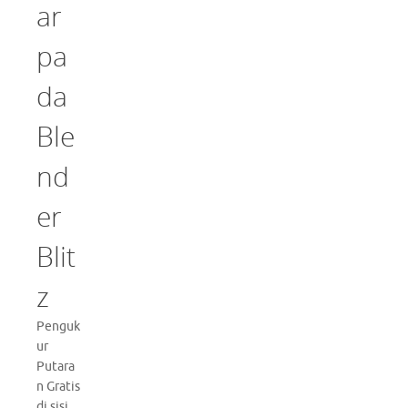
ar
pa
da
Ble
nd
er
Blit
z
Penguk
ur
Putara
n Gratis
di sisi