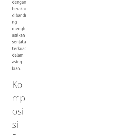
dengan
berakar
dibandi
ng
mengh
asilkan
senjata
terkuat
dalam
asing
kian.
Ko
mp
osi
si