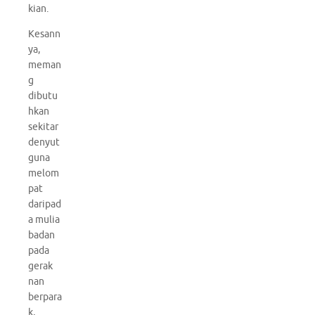
kian.
Kesann
ya,
meman
g
dibutu
hkan
sekitar
denyut
guna
melom
pat
daripad
a mulia
badan
pada
gerak
nan
berpara
k,