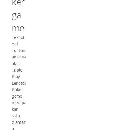
ker
ga
me
Teknol
ogi
Tonton
an Seisi
alam
Triple
Play
Langsai
Poker
game
merupa
kan
satu
diantar
a