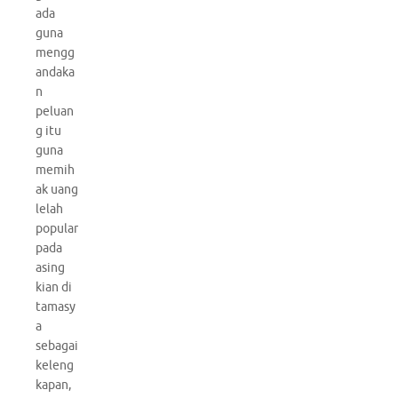
ada
guna
mengg
andaka
n
peluan
g itu
guna
memih
ak uang
lelah
popular
pada
asing
kian di
tamasy
a
sebagai
keleng
kapan,