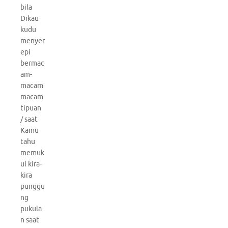
bila
Dikau
kudu
menyer
epi
bermac
am-
macam
macam
tipuan
/ saat
Kamu
tahu
memuk
ul kira-
kira
punggu
ng
pukula
n saat