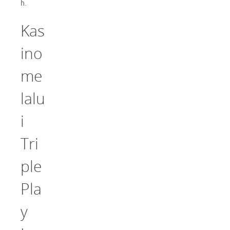
h.
Kas
ino
me
lalu
i
Tri
ple
Pla
y