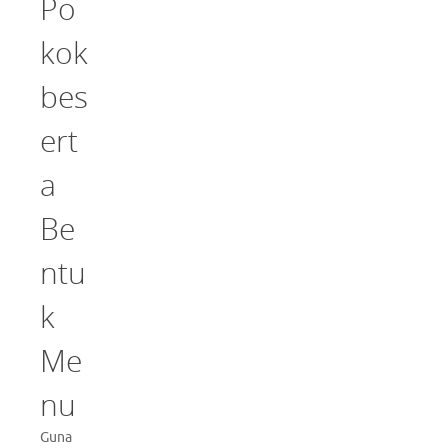
Po
kok
bes
ert
a
Be
ntu
k
Me
nu
Guna