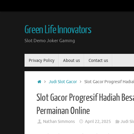
Skip
to
content
Green Life Innovators
Slot Demo Joker Gaming
Skip
Privacy Policy
About us
Contact us
to
content
Home
Judi Slot Gacor
Slot Gacor Progresif Had
Slot Gacor Progresif Hadiah Be
Permainan Online
Nathan Simmons
April 22, 2025
Judi Sl