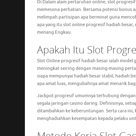
Di Dalam alam pertaruhan online, slot progresi
memesona perhatian. Bersama potensi bonus apa
melimpah partisipan apa berminat guna mencob
apa yang itu slot online progresif hadiah besar
menang Engkau.
Apakah Itu Slot Progre
Slot Online progresif hadiah besar ialah mode
meningkat seiring dengan masing-masing perta
siapa mempunyai hadiah besar stabil, hadiah b
apa amat luas, mengubahnya amat menarik bag
Jackpot progresif umumnya terhubung dengan
segala jaringan casino daring. Definisinya, set
ditambahkan ke keberuntungan. Serta cara ini,
menghadiahkan kesempatan kepada pelaku unt
Metode Kerja Slot Gac