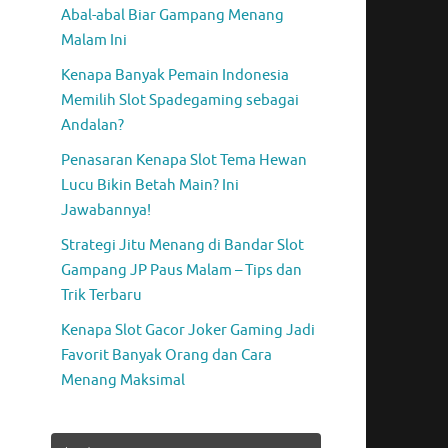
Abal-abal Biar Gampang Menang
Malam Ini
Kenapa Banyak Pemain Indonesia
Memilih Slot Spadegaming sebagai
Andalan?
Penasaran Kenapa Slot Tema Hewan
Lucu Bikin Betah Main? Ini
Jawabannya!
Strategi Jitu Menang di Bandar Slot
Gampang JP Paus Malam – Tips dan
Trik Terbaru
Kenapa Slot Gacor Joker Gaming Jadi
Favorit Banyak Orang dan Cara
Menang Maksimal