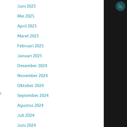
Juni 2025
Mei 2025
April 2025
Maret 2025
Februari 2025
Januari 2025
Desember 2024
November 2024
Oktober 2024
n
September 2024
Agustus 2024
Juli 2024
Juni 2024