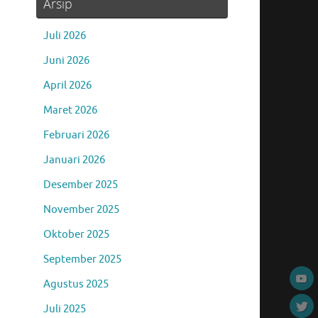
Arsip
Juli 2026
Juni 2026
April 2026
Maret 2026
Februari 2026
Januari 2026
Desember 2025
November 2025
Oktober 2025
September 2025
Agustus 2025
Juli 2025