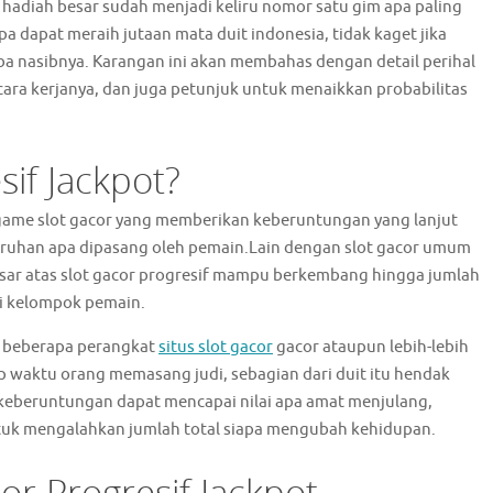
f hadiah besar sudah menjadi keliru nomor satu gim apa paling
 dapat meraih jutaan mata duit indonesia, tidak kaget jika
a nasibnya. Karangan ini akan membahas dengan detail perihal
, cara kerjanya, dan juga petunjuk untuk menaikkan probabilitas
sif Jackpot?
l game slot gacor yang memberikan keberuntungan yang lanjut
ruhan apa dipasang oleh pemain.Lain dengan slot gacor umum
esar atas slot gacor progresif mampu berkembang hingga jumlah
i kelompok pemain.
 beberapa perangkat
situs slot gacor
gacor ataupun lebih-lebih
iap waktu orang memasang judi, sebagian dari duit itu hendak
 keberuntungan dapat mencapai nilai apa amat menjulang,
uk mengalahkan jumlah total siapa mengubah kehidupan.
or Progresif Jackpot