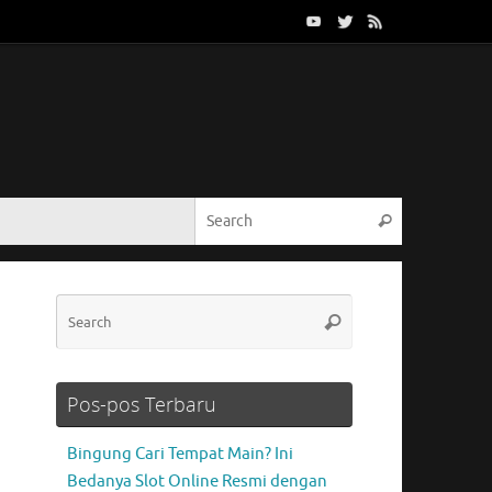
Search for:
Search
Search
Search
for:
Pos-pos Terbaru
Bingung Cari Tempat Main? Ini
Bedanya Slot Online Resmi dengan