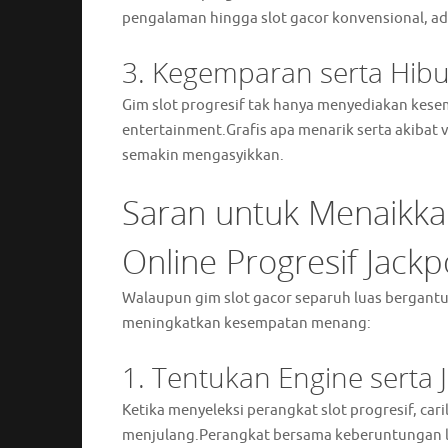
pengalaman hingga slot gacor konvensional, ad
3. Kegemparan serta Hib
Gim slot progresif tak hanya menyediakan kes
entertainment.Grafis apa menarik serta akiba
semakin mengasyikkan.
Saran untuk Menaikkan
Online Progresif Jackp
Walaupun gim slot gacor separuh luas bergant
meningkatkan kesempatan menang:
1. Tentukan Engine serta 
Ketika menyeleksi perangkat slot progresif, car
menjulang.Perangkat bersama keberuntungan leb