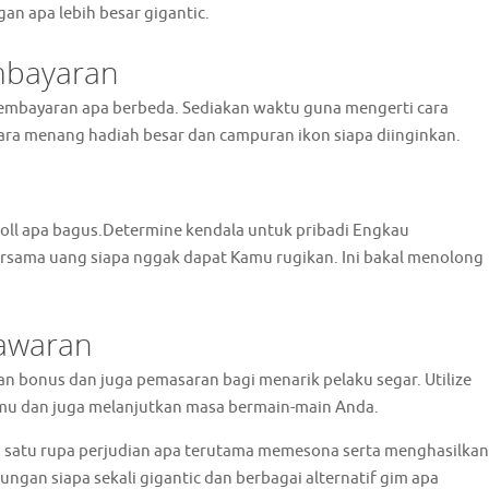
 apa lebih besar gigantic.
embayaran
pembayaran apa berbeda. Sediakan waktu guna mengerti cara
cara menang hadiah besar dan campuran ikon siapa diinginkan.
oll apa bagus.Determine kendala untuk pribadi Engkau
rsama uang siapa nggak dapat Kamu rugikan. Ini bakal menolong
nawaran
n bonus dan juga pemasaran bagi menarik pelaku segar. Utilize
mu dan juga melanjutkan masa bermain-main Anda.
u satu rupa perjudian apa terutama memesona serta menghasilkan
gan siapa sekali gigantic dan berbagai alternatif gim apa