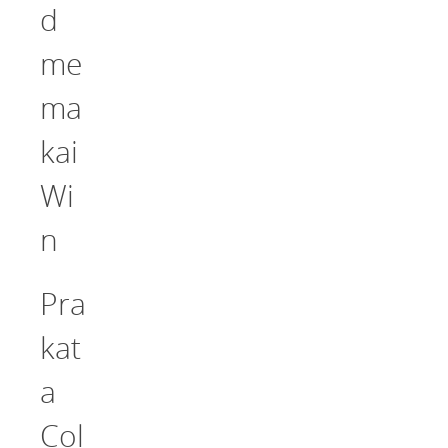
d
me
ma
kai
Wi
n
Pra
kat
a
Col