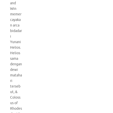
and
Win
memer
cayaka
n arca
bidadar
i
Yunani
Helios.
Helios
sama
dengan
dewi
mataha
ri
terseb
ut, &
Coloss
us of
Rhodes