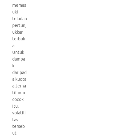
memas
uki
teladan
pertunj
ukkan
terbuk
a.
Untuk
dampa
k
daripad
a kuota
alterna
tif nun
cocok
itu,
volatili
tas
terseb
ut