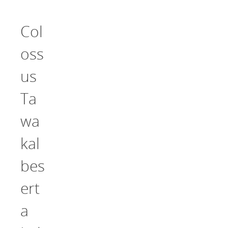
Col
oss
us
Ta
wa
kal
bes
ert
a