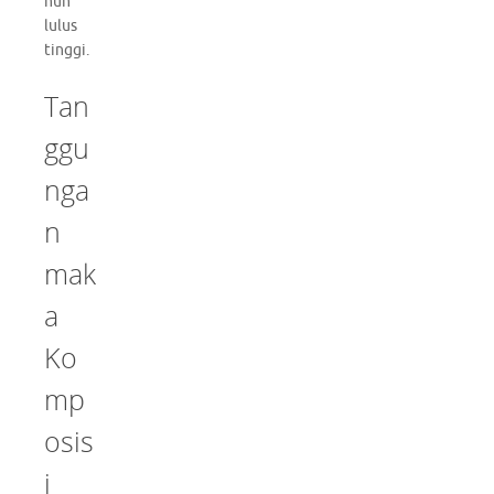
nun
lulus
tinggi.
Tan
ggu
nga
n
mak
a
Ko
mp
osis
i