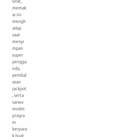
sifat,
memak
ai ini
mengh
adap
saat
menyi
mpan
super
pengga
nda,
pembal
asan
jackpot
, serta
sarwa
model
progra
m
berpara
k buat