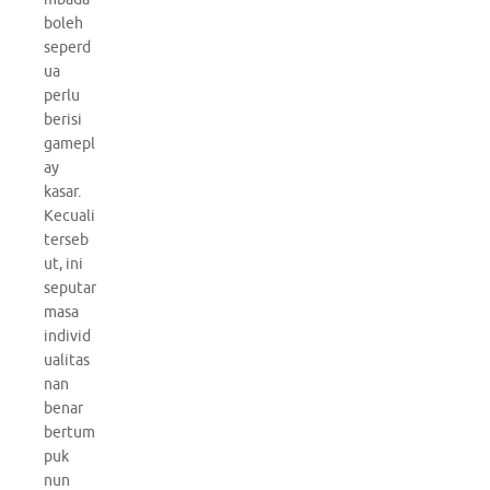
boleh
seperd
ua
perlu
berisi
gamepl
ay
kasar.
Kecuali
terseb
ut, ini
seputar
masa
individ
ualitas
nan
benar
bertum
puk
nun