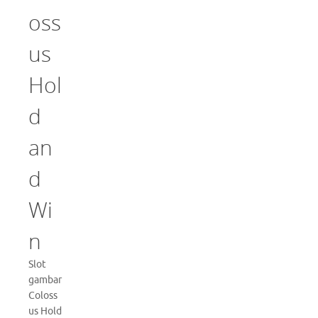
oss
us
Hol
d
an
d
Wi
n
Slot
gambar
Coloss
us Hold