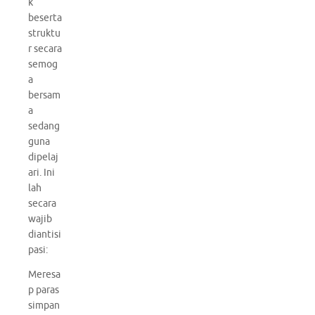
k
beserta
struktu
r secara
semog
a
bersam
a
sedang
guna
dipelaj
ari. Ini
lah
secara
wajib
diantisi
pasi:
Meresa
p paras
simpan