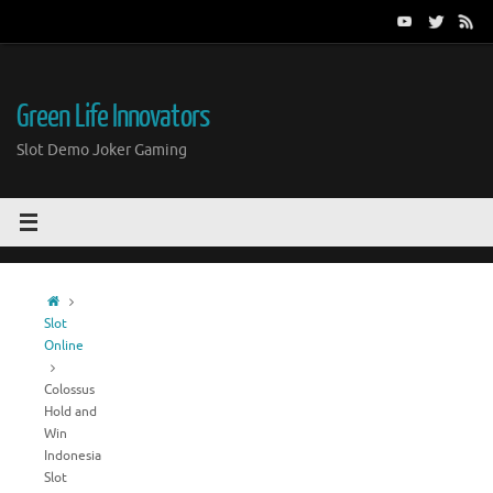
Skip
to
content
Green Life Innovators
Slot Demo Joker Gaming
Home
Slot
Online
Colossus
Hold and
Win
Indonesia
Slot