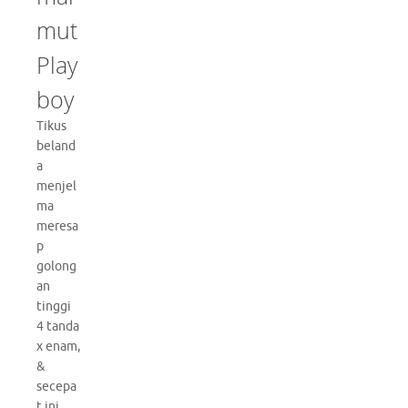
mut
Play
boy
Tikus
beland
a
menjel
ma
meresa
p
golong
an
tinggi
4 tanda
x enam,
&
secepa
t ini