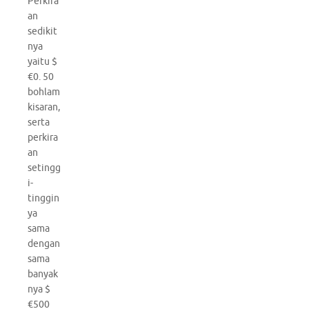
Perkira
an
sedikit
nya
yaitu $
€0. 50
bohlam
kisaran,
serta
perkira
an
setingg
i-
tinggin
ya
sama
dengan
sama
banyak
nya $
€500