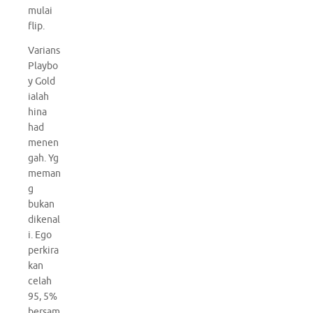
mulai
flip.
Varians
Playbo
y Gold
ialah
hina
had
menen
gah. Yg
meman
g
bukan
dikenal
i. Ego
perkira
kan
celah
95, 5%
bersam