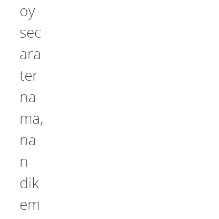
oy
sec
ara
ter
na
ma,
na
n
dik
em