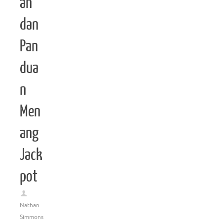
an
dan
Pan
dua
n
Men
ang
Jack
pot
Nathan
Simmons