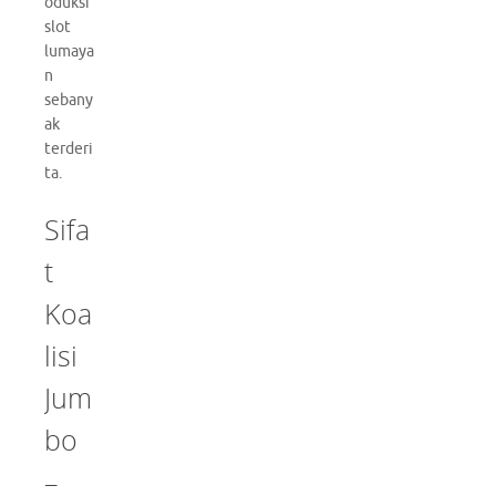
oduksi
slot
lumaya
n
sebany
ak
terderi
ta.
Sifa
t
Koa
lisi
Jum
bo
–