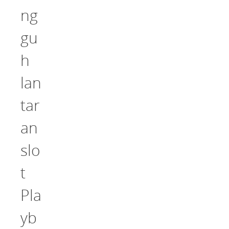
ng
gu
h
lan
tar
an
slo
t
Pla
yb