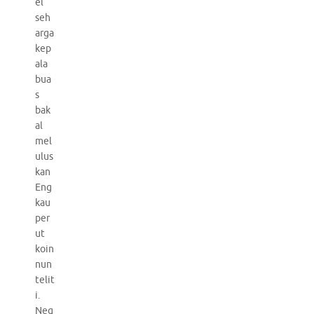
el
seh
arga
kep
ala
bua
s
bak
al
mel
ulus
kan
Eng
kau
per
ut
koin
nun
telit
i.
Neg