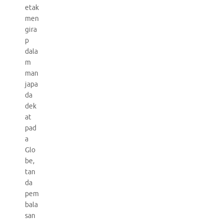
etak
men
gira
p
dala
m
man
japa
da
dek
at
pad
a
Glo
be,
tan
da
pem
bala
san