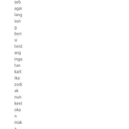
seb
agai
lang
sun
g
beri
si
tent
ang
inga
tan
kart
ika
zodi
ak
nun
keel
oka
n
mak
a