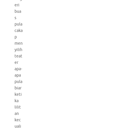
eri
bua
s
pula
caka
p
men
yilih
teat
er
apa-
apa
pula
biar
keti
ka
lilit
an
kec
uali