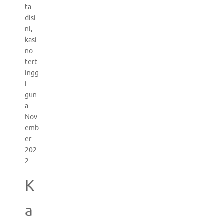
ta
disi
ni,
kasi
no
tert
ingg
i
gun
a
Nov
emb
er
202
2.
K
a