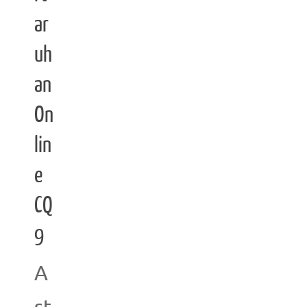
ar
uh
an
On
lin
e
CQ
9
A