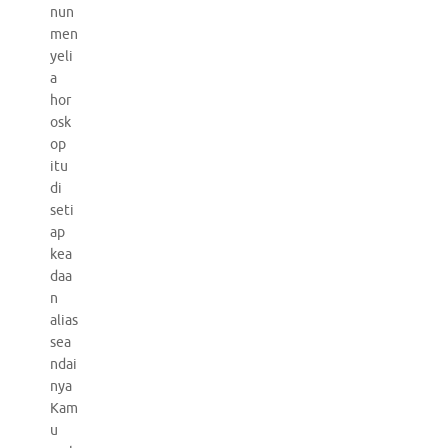
nun
men
yeli
a
hor
osk
op
itu
di
seti
ap
kea
daa
n
alias
sea
ndai
nya
Kam
u