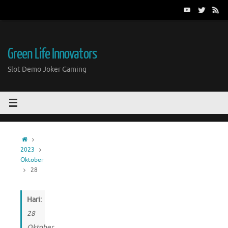
Skip
to
content
Green Life Innovators
Slot Demo Joker Gaming
Home
2023
Oktober
28
Hari:
28
Oktober