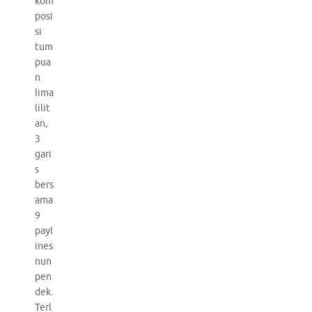
kom
posi
si
tum
pua
n
lima
lilit
an,
3
gari
s
bers
ama
9
payl
ines
nun
pen
dek.
Terl