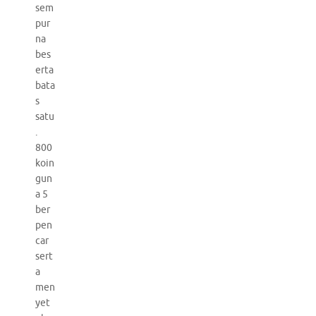
sem
pur
na
bes
erta
bata
s
satu
.
800
koin
gun
a 5
ber
pen
car
sert
a
men
yet