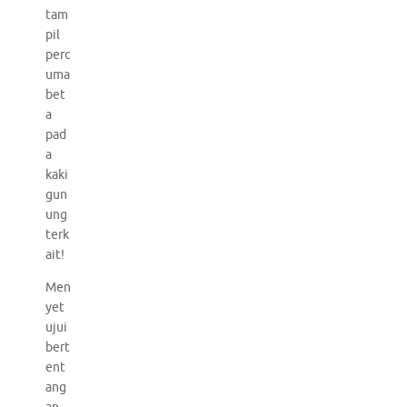
tam
pil
perc
uma
bet
a
pad
a
kaki
gun
ung
terk
ait!
Men
yet
ujui
bert
ent
ang