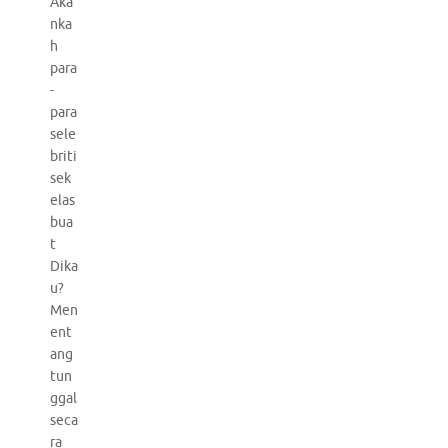
Aka
nka
h
para
-
para
sele
briti
sek
elas
bua
t
Dika
u?
Men
ent
ang
tun
ggal
seca
ra