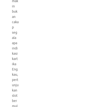
mak
in
buk
an
caka
p
seg
ala
apa
indi
kasi
kart
ika
Eng
kau,
pert
unju
kan
slot
ber
mul