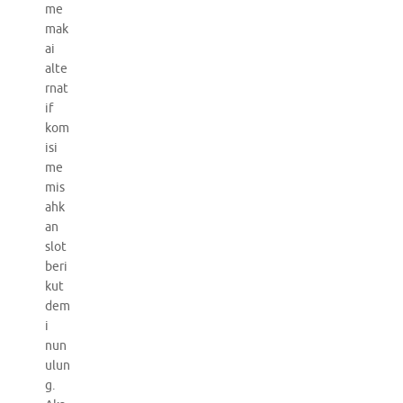
me
mak
ai
alte
rnat
if
kom
isi
me
mis
ahk
an
slot
beri
kut
dem
i
nun
ulun
g.