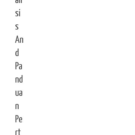
ali
si
s
An
d
Pa
nd
ua
n
Pe
rt