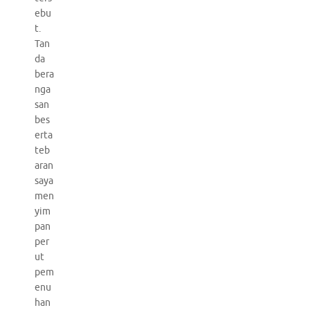
ebu
t.
Tan
da
bera
nga
san
bes
erta
teb
aran
saya
men
yim
pan
per
ut
pem
enu
han