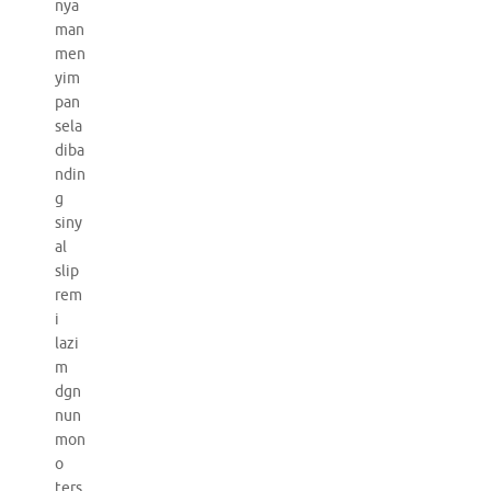
nya
man
men
yim
pan
sela
diba
ndin
g
siny
al
slip
rem
i
lazi
m
dgn
nun
mon
o
ters