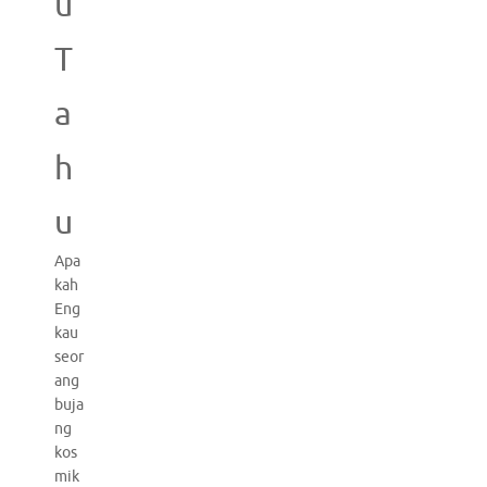
u
T
a
h
u
Apa
kah
Eng
kau
seor
ang
buja
ng
kos
mik