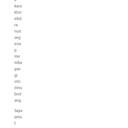
kara
kter
ekst
ra
nun
seg
ena
p
me
mba
yan
gi
inti
ilmu
bint
ang.
Saya
ama
t