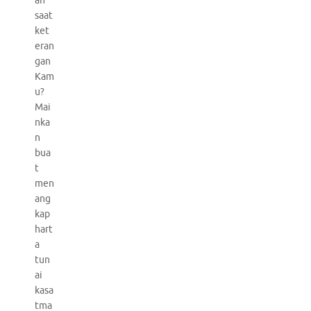
an
saat
ket
eran
gan
Kam
u?
Mai
nka
n
bua
t
men
ang
kap
hart
a
tun
ai
kasa
tma