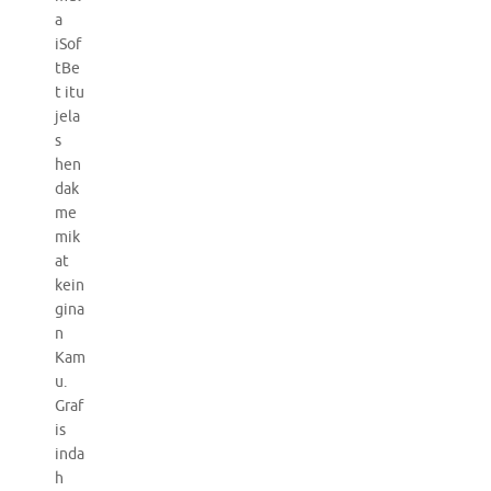
a
iSof
tBe
t itu
jela
s
hen
dak
me
mik
at
kein
gina
n
Kam
u.
Graf
is
inda
h