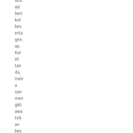
situ
asi
beri
kut
bes
erta
gen
ap.
Kar
et
tan
da,
iram
a
nan
men
gkh
awa
tirk
an
bes