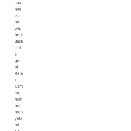
ana
nya
isti
me
wa,
berk
uasa
sert
a
get
ol.
Rela
x
Gam
ing
mak
bul
men
yela
mi