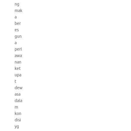
ng
mak
a
ber
es
gun
a
perl
awa
nan
ket
upa
t
dew
asa
dala
m
kon
disi
yg