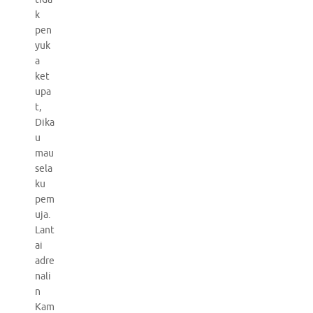
k
pen
yuk
a
ket
upa
t,
Dika
u
mau
sela
ku
pem
uja.
Lant
ai
adre
nali
n
Kam