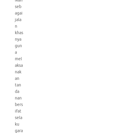
ikan
seb
agai
jala
n
khas
nya
gun
a
mel
aksa
nak
an
tan
da
nan
bers
ifat
sela
ku
gara