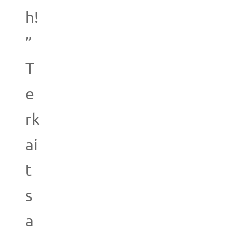
h!
”
T
e
rk
ai
t
s
a