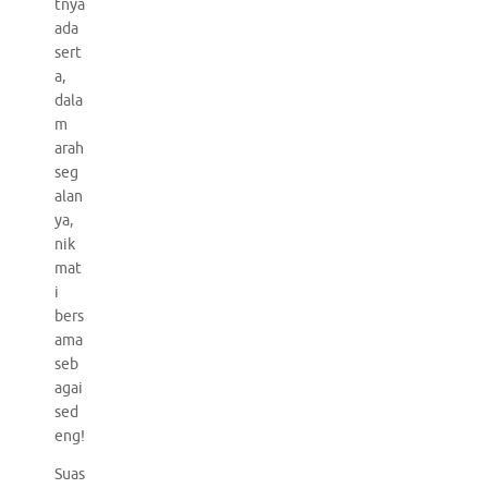
tnya
ada
sert
a,
dala
m
arah
seg
alan
ya,
nik
mat
i
bers
ama
seb
agai
sed
eng!
Suas