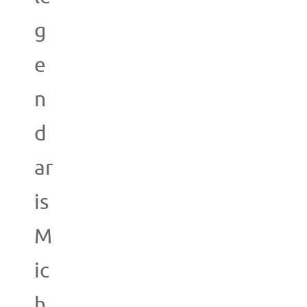
g
e
n
d
ar
is
M
ic
h