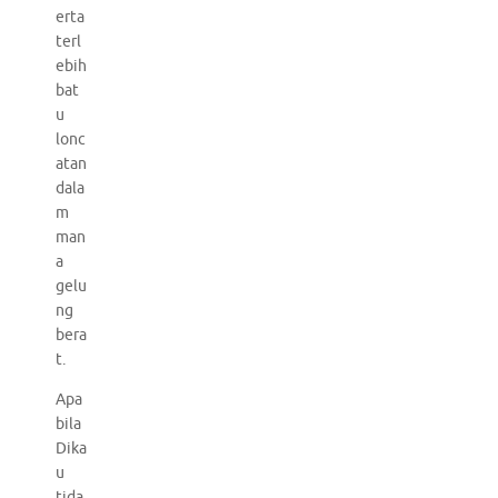
erta
terl
ebih
bat
u
lonc
atan
dala
m
man
a
gelu
ng
bera
t.
Apa
bila
Dika
u
tida