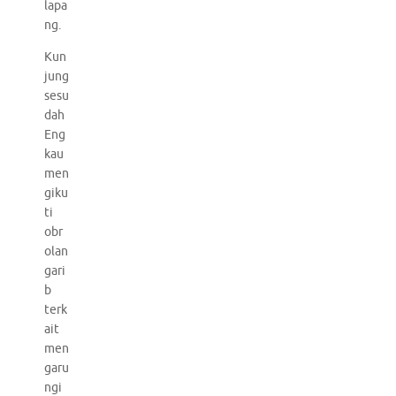
lapa
ng.
Kun
jung
sesu
dah
Eng
kau
men
giku
ti
obr
olan
gari
b
terk
ait
men
garu
ngi