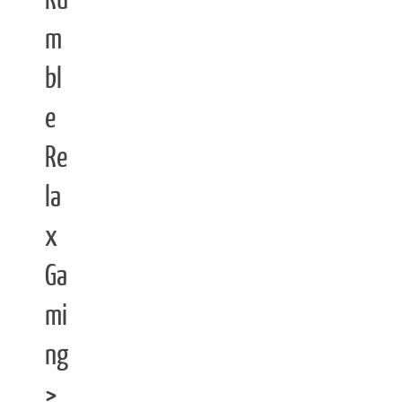
Ru
m
bl
e
Re
la
x
Ga
mi
ng
>