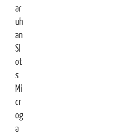
ar
uh
an
Sl
ot
s
Mi
cr
og
a