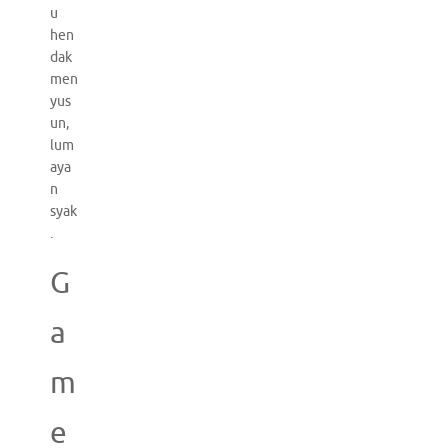
u
hen
dak
men
yus
un,
lum
aya
n
syak
.
G
a
m
e