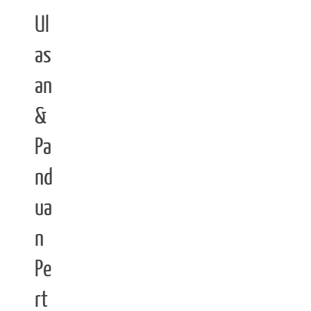
Ul
as
an
&
Pa
nd
ua
n
Pe
rt