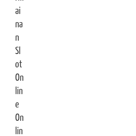
ai
na
n
Sl
ot
On
lin
e
On
lin