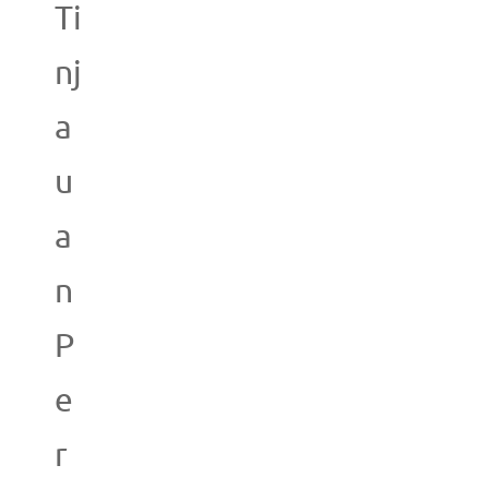
Ti
nj
a
u
a
n
P
e
r