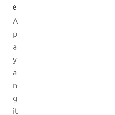
e
A
p
a
y
a
n
g
it