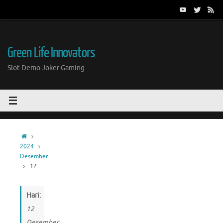
Skip
to
content
Green Life Innovators
Slot Demo Joker Gaming
Home
2024
Desember
12
Hari:
12
Desember