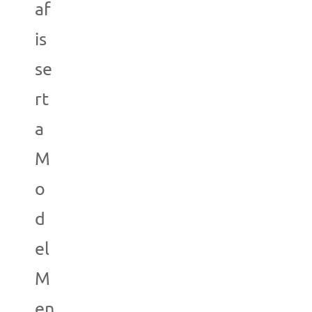
af
is
se
rt
a
M
o
d
el
M
en