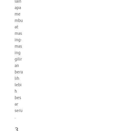
lain
apa
me
mbu
at
mas
ing-
mas
ing
gilir
an
bera
lih
lebi
h
bes
ar
seru
.
3.