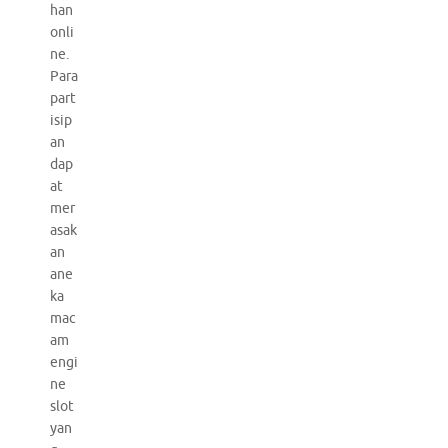
han
onli
ne.
Para
part
isip
an
dap
at
mer
asak
an
ane
ka
mac
am
engi
ne
slot
yan