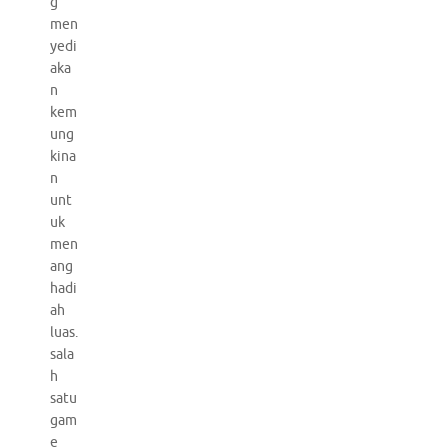
g
men
yedi
aka
n
kem
ung
kina
n
unt
uk
men
ang
hadi
ah
luas.
sala
h
satu
gam
e