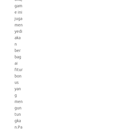
gam
e ini
juga
men
yedi
aka
n
ber
bag
ai
fitur
bon
us
yan
g
men
gun
tun
gka
n.Pa