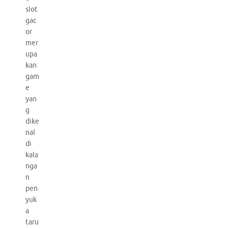
slot
gac
or
mer
upa
kan
gam
e
yan
g
dike
nal
di
kala
nga
n
pen
yuk
a
taru