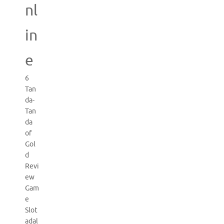
nl
in
e
6
Tan
da-
Tan
da
of
Gol
d
Revi
ew
Gam
e
Slot
adal