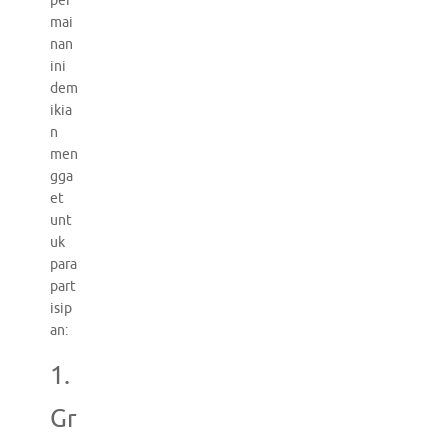
per
mai
nan
ini
dem
ikia
n
men
gga
et
unt
uk
para
part
isip
an:
1.
Gr