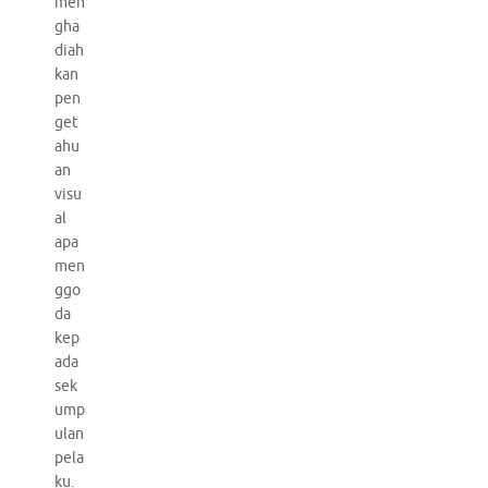
men
gha
diah
kan
pen
get
ahu
an
visu
al
apa
men
ggo
da
kep
ada
sek
ump
ulan
pela
ku.