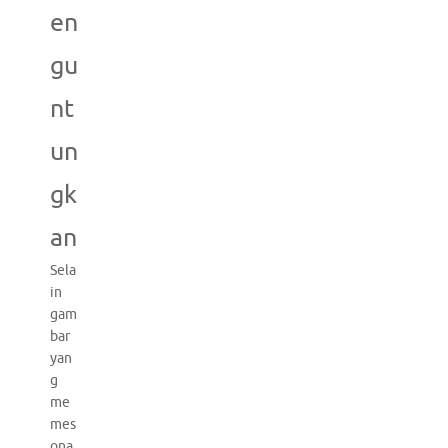
en
gu
nt
un
gk
an
Sela
in
gam
bar
yan
g
me
mes
ona,