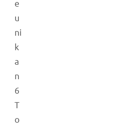
e
u
ni
k
a
n
6
T
o