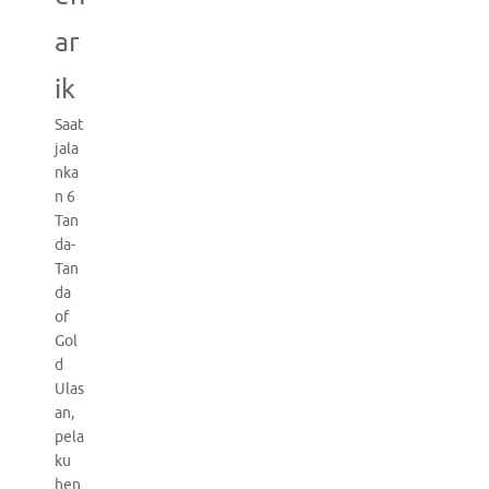
ar
ik
Saat
jala
nka
n 6
Tan
da-
Tan
da
of
Gol
d
Ulas
an,
pela
ku
hen