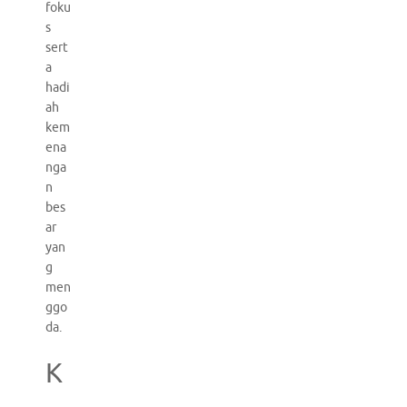
foku
s
sert
a
hadi
ah
kem
ena
nga
n
bes
ar
yan
g
men
ggo
da.
K