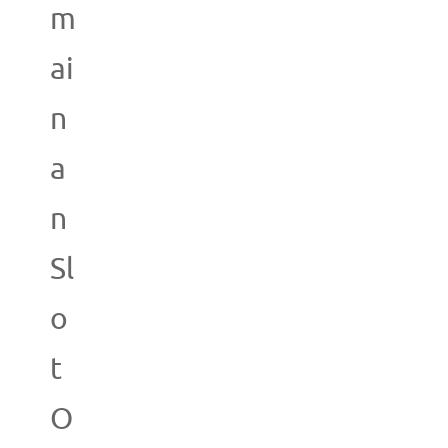
m
ai
n
a
n
Sl
o
t
O