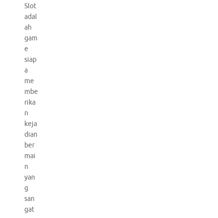
Slot
adal
ah
gam
e
siap
a
me
mbe
rika
n
keja
dian
ber
mai
n
yan
g
san
gat