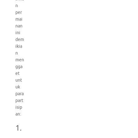
n
per
mai
nan
ini
dem
ikia
n
men
gga
et
unt
uk
para
part
isip
an:
1.