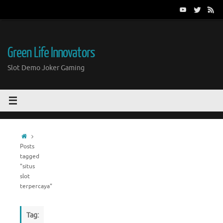
Skip
to
content
Green Life Innovators
Slot Demo Joker Gaming
Home
Posts
tagged
"situs
slot
terpercaya"
Tag: