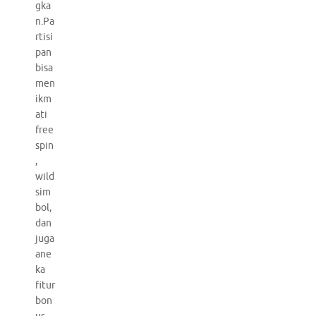
gka
n.Pa
rtisi
pan
bisa
men
ikm
ati
free
spin
,
wild
sim
bol,
dan
juga
ane
ka
fitur
bon