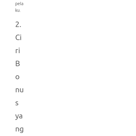
pela
ku.
2.
Ci
ri
B
o
nu
s
ya
ng