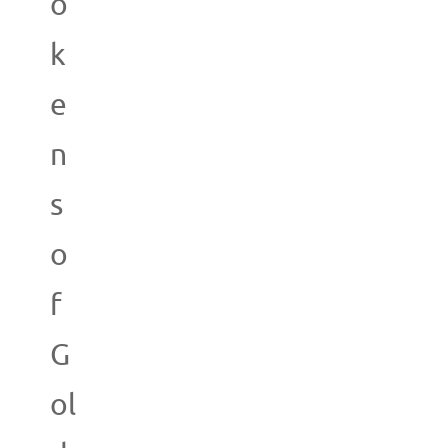
o
k
e
n
s
o
f
G
ol