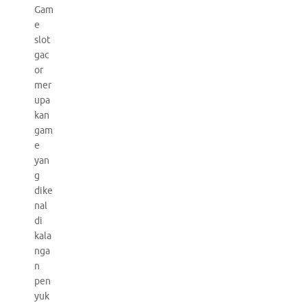
Gam
e
slot
gac
or
mer
upa
kan
gam
e
yan
g
dike
nal
di
kala
nga
n
pen
yuk