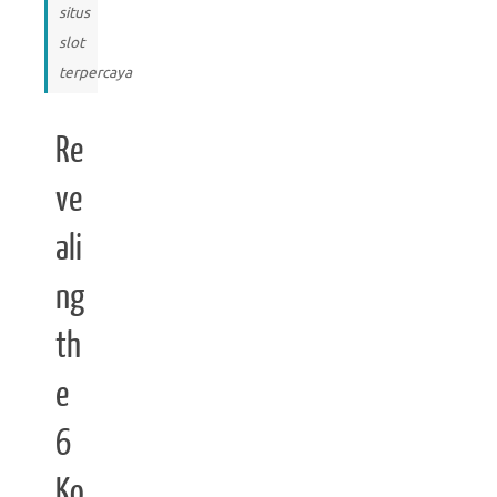
situs
slot
terpercaya
Re
ve
ali
ng
th
e
6
Ko