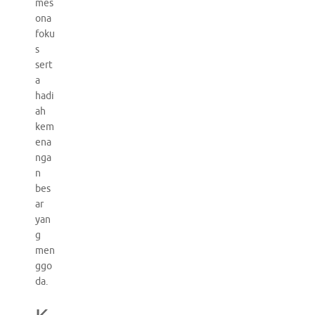
mes
ona
foku
s
sert
a
hadi
ah
kem
ena
nga
n
bes
ar
yan
g
men
ggo
da.