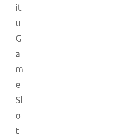
it
u
G
a
m
e
Sl
o
t