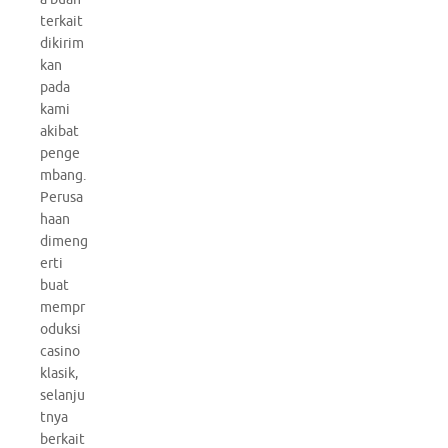
terkait
dikirim
kan
pada
kami
akibat
penge
mbang.
Perusa
haan
dimeng
erti
buat
mempr
oduksi
casino
klasik,
selanju
tnya
berkait