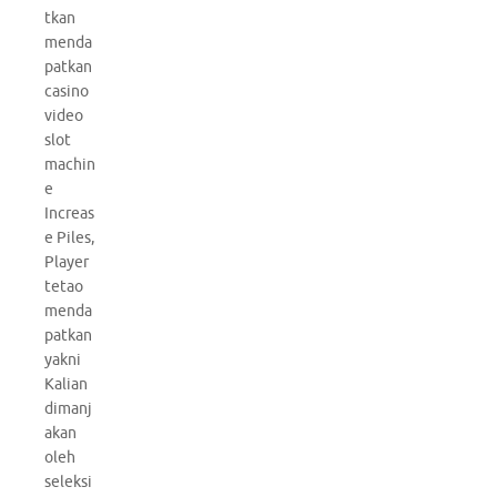
tkan
menda
patkan
casino
video
slot
machin
e
Increas
e Piles,
Player
tetao
menda
patkan
yakni
Kalian
dimanj
akan
oleh
seleksi