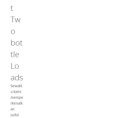
t
Tw
o
bot
tle
Lo
ads
Sewakt
u kami
mempe
rkenalk
an
judul