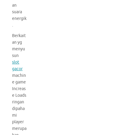
an
suara
energik
.
Berkait
an yg
menyu
sun
slot
gacor
machin
e game
Increas
e Loads
ringan
dipaha
mi
player
merupa