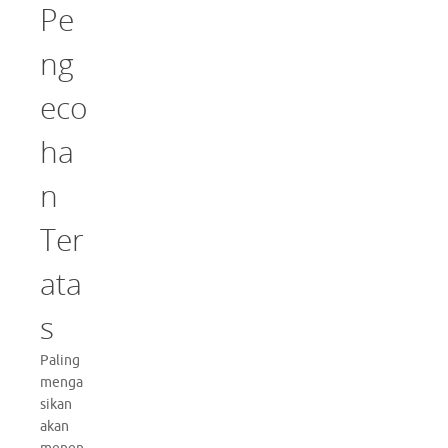
Pe
ng
eco
ha
n
Ter
ata
s
Paling
menga
sikan
akan