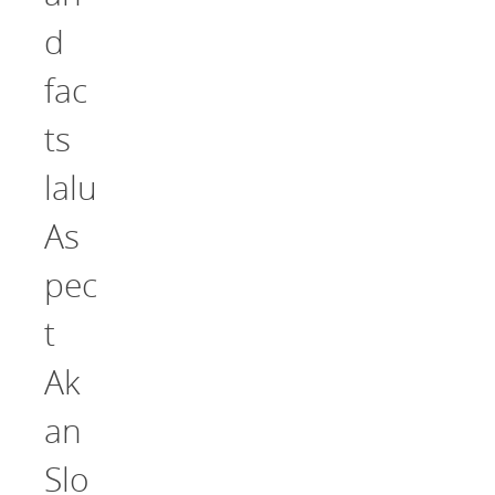
d
fac
ts
lalu
As
pec
t
Ak
an
Slo