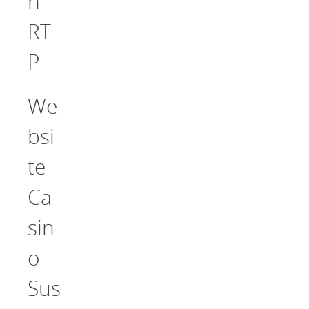
n
RT
P
We
bsi
te
Ca
sin
o
Sus