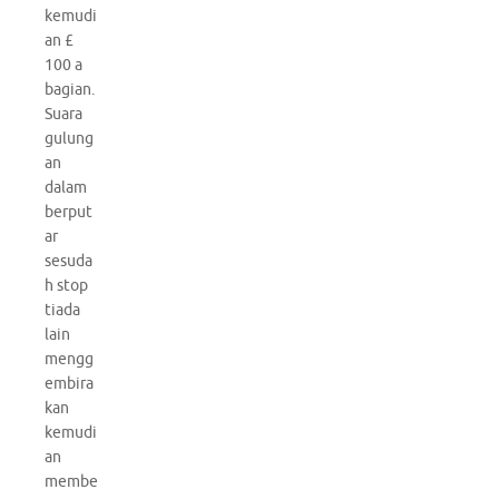
kemudi
an £
100 a
bagian.
Suara
gulung
an
dalam
berput
ar
sesuda
h stop
tiada
lain
mengg
embira
kan
kemudi
an
membe