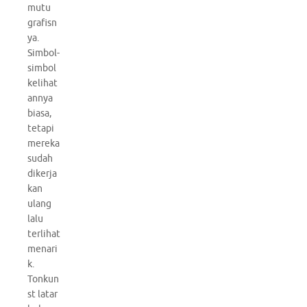
mutu
grafisn
ya.
Simbol-
simbol
kelihat
annya
biasa,
tetapi
mereka
sudah
dikerja
kan
ulang
lalu
terlihat
menari
k.
Tonkun
st latar