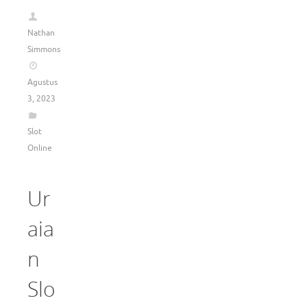
Nathan
Simmons
Agustus
3, 2023
Slot
Online
Ur
aia
n
Slo