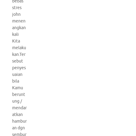
bebas
stres
john
menen
angkan
kali
Kita
melaku
kan.Ter
sebut
penyes
uaian
bila
Kamu
berunt
ung /
mendar
atkan
hambur
an dgn
sembur