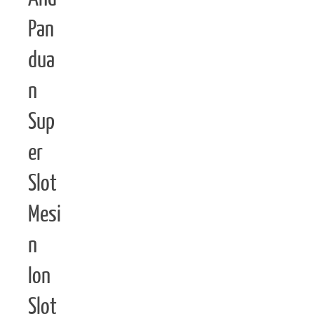
Pan
dua
n
Sup
er
Slot
Mesi
n
Ion
Slot