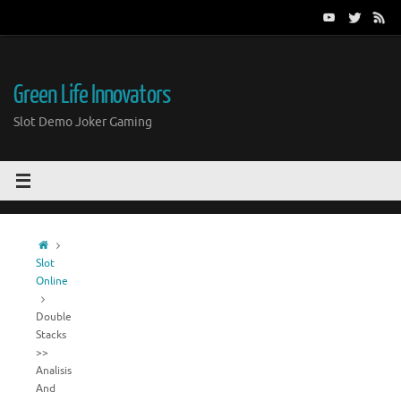
Skip
to
content
Green Life Innovators
Slot Demo Joker Gaming
Home
Slot
Online
Double
Stacks
>>
Analisis
And