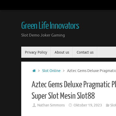
Skip
to
content
Green Life Innovators
Slot Demo Joker Gaming
Skip
Privacy Policy
About us
Contact us
to
content
Home
Slot Online
Aztec Gems Deluxe Pragmatic 
Aztec Gems Deluxe Pragmatic Pl
Super Slot Mesin Slot88
Nathan Simmons
Oktober 19, 2023
Slo