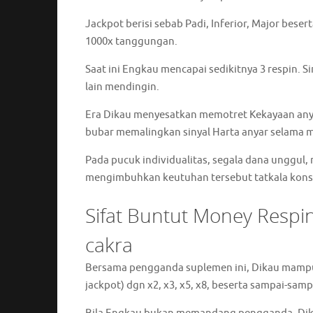
Jackpot berisi sebab Padi, Inferior, Major beser
1000x tanggungan.
Saat ini Engkau mencapai sedikitnya 3 respin. S
lain mendingin.
Era Dikau menyesatkan memotret Kekayaan anyar
bubar memalingkan sinyal Harta anyar selama mas
Pada pucuk individualitas, segala dana ungg
mengimbuhkan keutuhan tersebut tatkala konsi
Sifat Buntut Money Res
cakra
Bersama pengganda suplemen ini, Dikau mampu
jackpot) dgn x2, x3, x5, x8, beserta sampai-samp