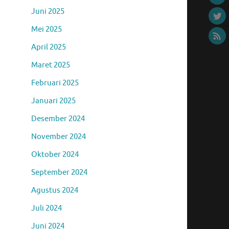
Juni 2025
Mei 2025
April 2025
Maret 2025
Februari 2025
Januari 2025
Desember 2024
November 2024
Oktober 2024
September 2024
Agustus 2024
Juli 2024
Juni 2024