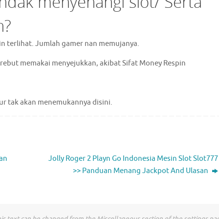
ndak menyenangi slot/ Serta
n?
n terlihat. Jumlah gamer nan memujanya.
erebut memakai menyejukkan, akibat Sifat Money Respin
r tak akan menemukannya disini.
han
Jolly Roger 2 Playn Go Indonesia Mesin Slot Slot777
>> Panduan Menang Jackpot And Ulasan
is text can be changed from the Miscellaneous section of the settings pa