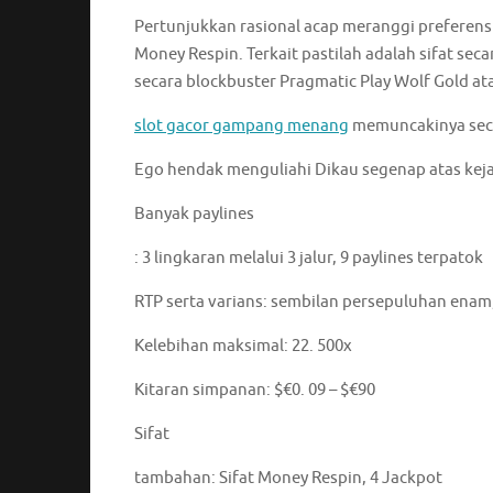
Pertunjukkan rasional acap meranggi preferensi
Money Respin. Terkait pastilah adalah sifat 
secara blockbuster Pragmatic Play Wolf Gold a
slot gacor gampang menang
memuncakinya seca
Ego hendak menguliahi Dikau segenap atas keja
Banyak paylines
: 3 lingkaran melalui 3 jalur, 9 paylines terpatok
RTP serta varians: sembilan persepuluhan enam
Kelebihan maksimal: 22. 500x
Kitaran simpanan: $€0. 09 – $€90
Sifat
tambahan: Sifat Money Respin, 4 Jackpot