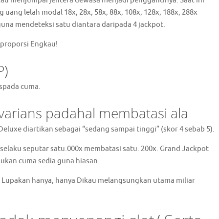
u menjumpai jentera dewasa menjadi penggantinya. Saat ini
ang lelah modal 18x, 28x, 58x, 88x, 108x, 128x, 188x, 288x
una mendeteksi satu diantara daripada 4 jackpot.
 proporsi Engkau!
P)
aspada cuma.
 varians padahal membatasi ala
eluxe diartikan sebagai “sedang sampai tinggi” (skor 4 sebab 5).
 selaku seputar satu.000x membatasi satu. 200x. Grand Jackpot
bukan cuma sedia guna hiasan.
k? Lupakan hanya, hanya Dikau melangsungkan utama miliar