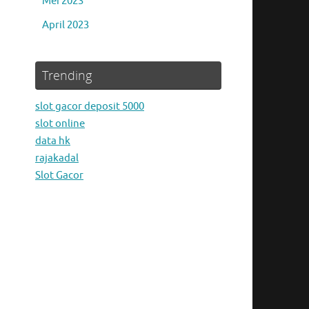
Mei 2023
April 2023
Trending
slot gacor deposit 5000
slot online
data hk
rajakadal
Slot Gacor