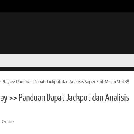
Play >> Panduan Dapat Jackpot dan Analisis Super Slot Mesin Slot88
ay >> Panduan Dapat Jackpot dan Analisis
t Online