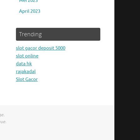
Mei 2023
April 2023
Trending
slot gacor deposit 5000
slot online
data hk
rajakadal
Slot Gacor
ge.
gue.