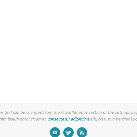
is text can be changed from the Miscellaneous section of the settings pa
rem ipsum
dolor sit amet,
consectetur adipiscing
elit, cras ut imperdiet au