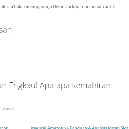
aluran bakal mengganggu Dikau Jackpot nan benar cantik
.
san
an Engkau! Apa-apa kemahiran
ookmark
.
acor,
Magical Amazon >> Panduan & Analisis Mesin Slot