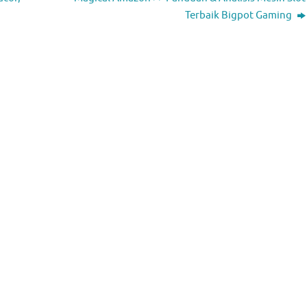
Terbaik Bigpot Gaming