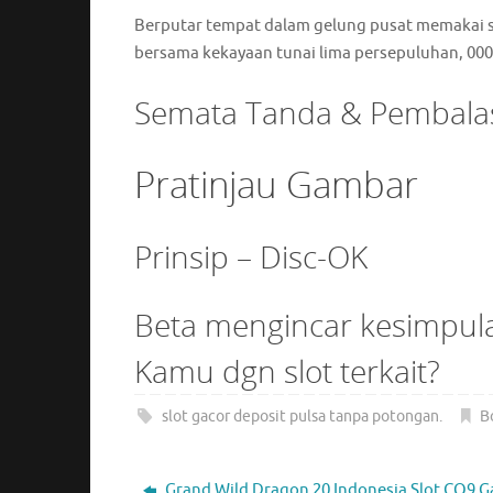
Berputar tempat dalam gelung pusat memakai s
bersama kekayaan tunai lima persepuluhan, 000
Semata Tanda & Pembala
Pratinjau Gambar
Prinsip – Disc-OK
Beta mengincar kesimpul
Kamu dgn slot terkait?
slot gacor deposit pulsa tanpa potongan
.
B
Grand Wild Dragon 20 Indonesia Slot CQ9 G