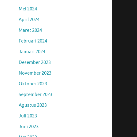
Mei 2024
April 2024
Maret 2024
Februari 2024
Januari 2024
Desember 2023
November 2023
Oktober 2023
September 2023
Agustus 2023
Juli 2023
Juni 2023