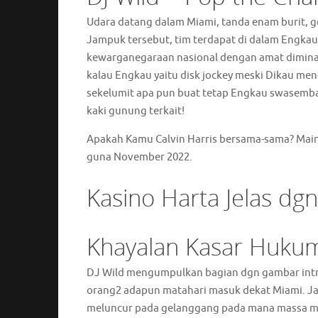
Udara datang dalam Miami, tanda enam burit, 
Jampuk tersebut, tim terdapat di dalam Engkau
kewarganegaraan nasional dengan amat diminati
kalau Engkau yaitu disk jockey meski Dikau m
sekelumit apa pun buat tetap Engkau swasemb
kaki gunung terkait!
Apakah Kamu Calvin Harris bersama-sama? Maink
guna November 2022.
Kasino Harta Jelas dgn
Khayalan Kasar Hukum
DJ Wild mengumpulkan bagian dgn gambar intro
orang2 adapun matahari masuk dekat Miami. Ja
meluncur pada gelanggang pada mana massa m