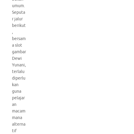
umum.
Seputa
r jalur
berikut
,
bersam
a slot
gambar
Dewi
Yunani,
terlalu
diperlu
kan
guna
pelajar
an
macam
mana
alterna
tif