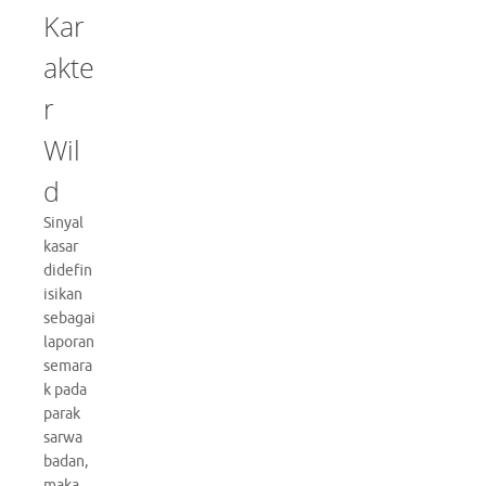
Kar
akte
r
Wil
d
Sinyal
kasar
didefin
isikan
sebagai
laporan
semara
k pada
parak
sarwa
badan,
maka