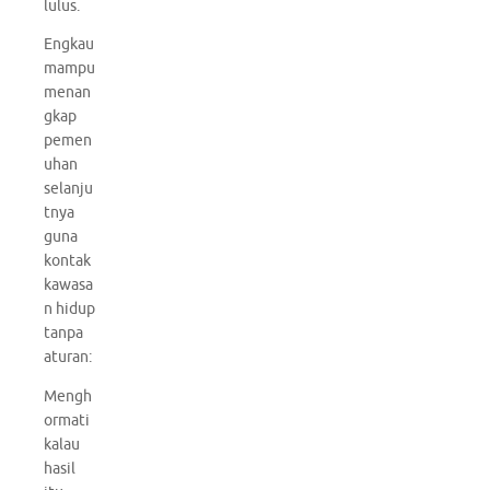
lulus.
Engkau
mampu
menan
gkap
pemen
uhan
selanju
tnya
guna
kontak
kawasa
n hidup
tanpa
aturan:
Mengh
ormati
kalau
hasil