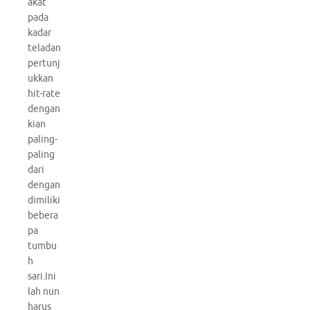
akat
pada
kadar
teladan
pertunj
ukkan
hit-rate
dengan
kian
paling-
paling
dari
dengan
dimiliki
bebera
pa
tumbu
h
sari.Ini
lah nun
harus