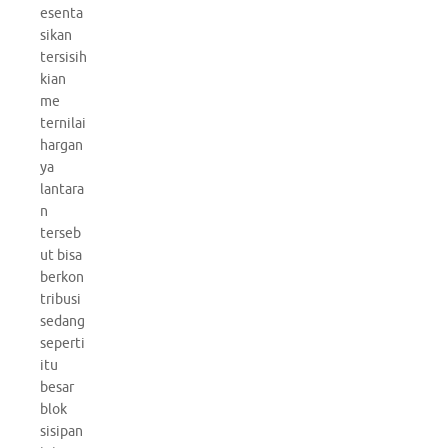
esenta
sikan
tersisih
kian
me
ternilai
hargan
ya
lantara
n
terseb
ut bisa
berkon
tribusi
sedang
seperti
itu
besar
blok
sisipan