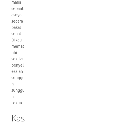
mana
sepant
asnya
secara
bakal
sehat
Dikau
memat
uhi
sekitar
penyel
esaian
sunggu
h-
sunggu
h
tekun.
Kas