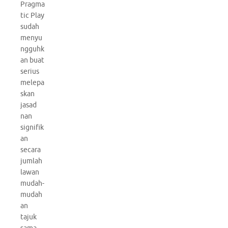
Pragma
tic Play
sudah
menyu
ngguhk
an buat
serius
melepa
skan
jasad
nan
signifik
an
secara
jumlah
lawan
mudah-
mudah
an
tajuk