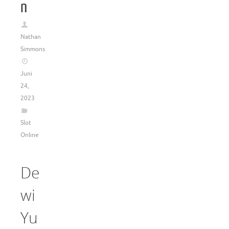
n
Nathan
Simmons
Juni
24,
2023
Slot
Online
De
wi
Yu