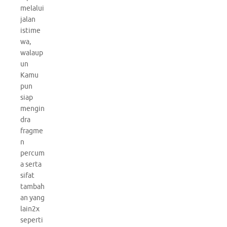
melalui
jalan
istime
wa,
walaup
un
Kamu
pun
siap
mengin
dra
fragme
n
percum
a serta
sifat
tambah
an yang
lain2x
seperti