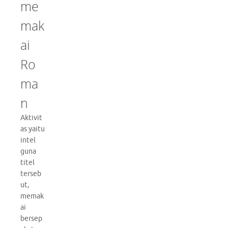
me
mak
ai
Ro
ma
n
Aktivit
as yaitu
intel
guna
titel
terseb
ut,
memak
ai
bersep