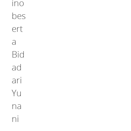
ino
bes
ert
a
Bid
ad
ari
Yu
na
ni