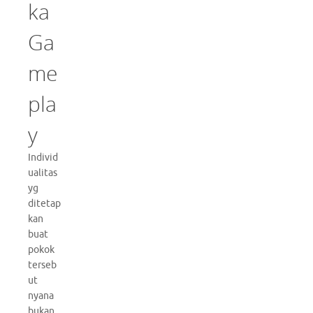
ka
Ga
me
pla
y
Individ
ualitas
yg
ditetap
kan
buat
pokok
terseb
ut
nyana
bukan