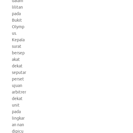
dalam
lilitan
pada
Bukit
Olymp
us.
Kepala
surat
bersep
akat
dekat
seputar
perset
ujuan
arbitrer
dekat
unit
pada
lingkar
an nan
dipicu