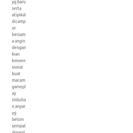
yg baru
serta
atipikal
dicamp
ur
bersam
a angin
dengan
kian
konven
sional
buat
macam
gamepl
ay
imbuha
n anyar
yg
belum
sempat
dipand