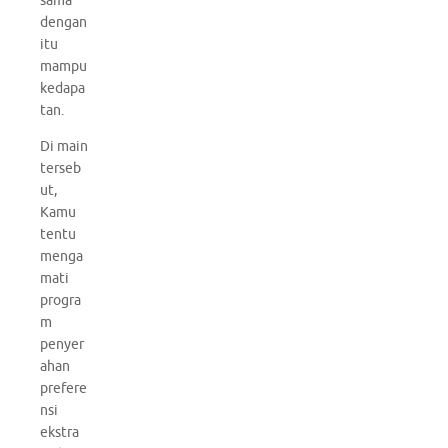
sama
dengan
itu
mampu
kedapa
tan.
Di main
terseb
ut,
Kamu
tentu
menga
mati
progra
m
penyer
ahan
prefere
nsi
ekstra