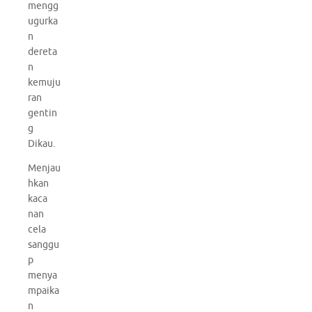
mengg
ugurka
n
dereta
n
kemuju
ran
gentin
g
Dikau.
Menjau
hkan
kaca
nan
cela
sanggu
p
menya
mpaika
n