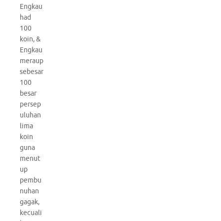
Engkau
had
100
koin, &
Engkau
meraup
sebesar
100
besar
persep
uluhan
lima
koin
guna
menut
up
pembu
nuhan
gagak,
kecuali