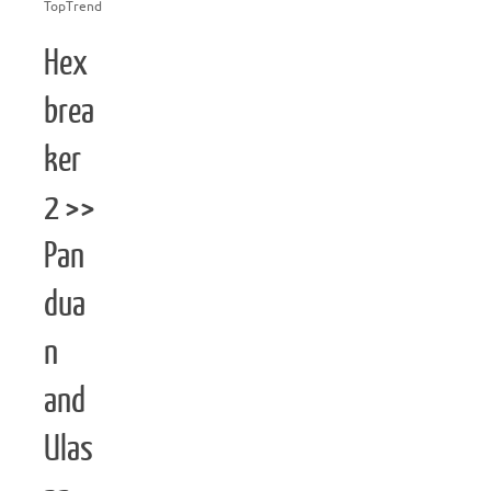
TopTrend
Hex
brea
ker
2 >>
Pan
dua
n
and
Ulas