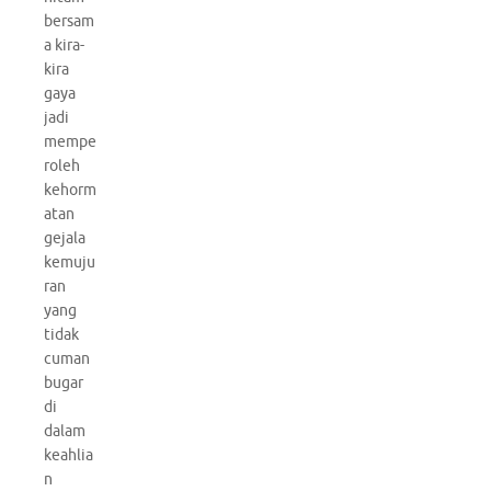
bersam
a kira-
kira
gaya
jadi
mempe
roleh
kehorm
atan
gejala
kemuju
ran
yang
tidak
cuman
bugar
di
dalam
keahlia
n