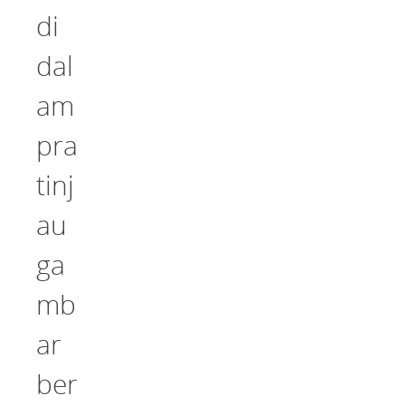
di
dal
am
pra
tinj
au
ga
mb
ar
ber