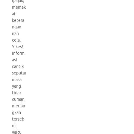
gagak,
memak
ai
ketera
ngan
nan
cela.
Yikes!
Inform
asi
cantik
seputar
masa
yang
tidak
cuman
merian
gkan
terseb
ut
yaitu