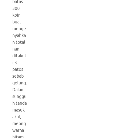
batas
300
koin
buat
menge
nyahka
n total
nan
ditakut
i 3
patos
sebab
gelung.
Dalam
sunggu
h tanda
masuk
akal,
meong
warna
hitam