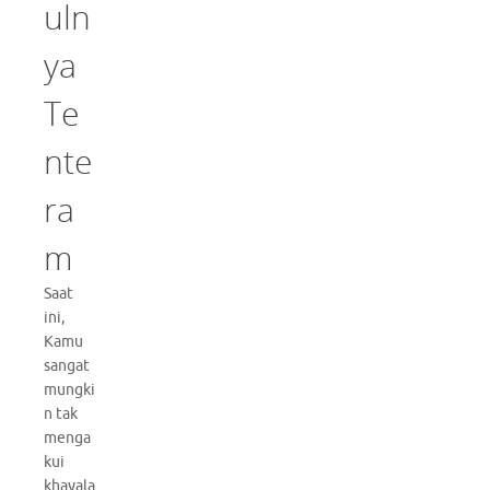
uln
ya
Te
nte
ra
m
Saat
ini,
Kamu
sangat
mungki
n tak
menga
kui
khayala