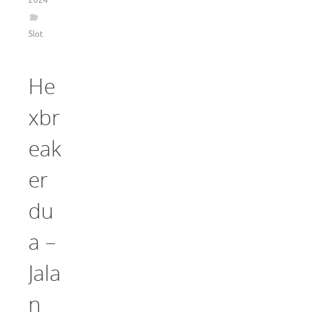
2024
Slot
He
xbr
eak
er
du
a –
Jala
n