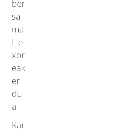
ber
sa
ma
He
xbr
eak
er
du
a
Kar