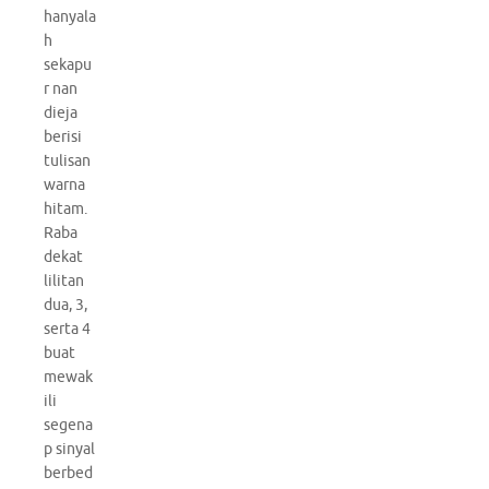
hanyala
h
sekapu
r nan
dieja
berisi
tulisan
warna
hitam.
Raba
dekat
lilitan
dua, 3,
serta 4
buat
mewak
ili
segena
p sinyal
berbed