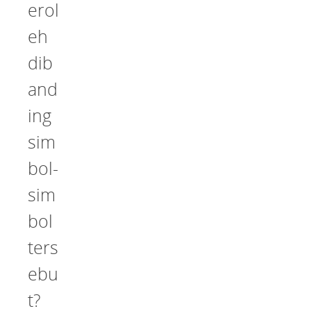
erol
eh
dib
and
ing
sim
bol-
sim
bol
ters
ebu
t?