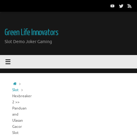
Skip
to
content
Green Life Innovators
Slot Demo Joker Gaming
Home
Slot
Hexbreaker
2 >>
Panduan
and
Ulasan
Gacor
Slot