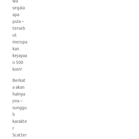
wa
segala
apa
pula –
terseb
ut
merupa
kan
kejayaa
n 500
koin!
Berkat
a akan
halnya
jinx –
sunggu
h
karakte
r
Scatter