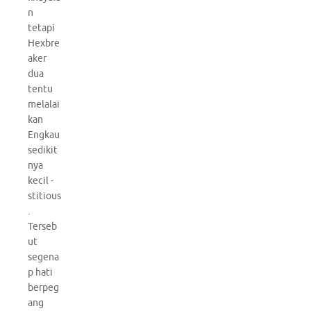
n
tetapi
Hexbre
aker
dua
tentu
melalai
kan
Engkau
sedikit
nya
kecil -
stitious
.
Terseb
ut
segena
p hati
berpeg
ang