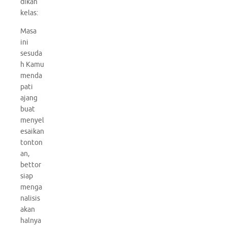
dikan
kelas:
Masa
ini
sesuda
h Kamu
menda
pati
ajang
buat
menyel
esaikan
tonton
an,
bettor
siap
menga
nalisis
akan
halnya