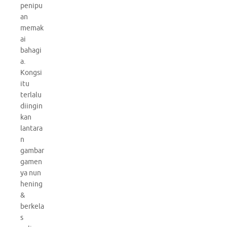
penipu
an
memak
ai
bahagi
a.
Kongsi
itu
terlalu
diingin
kan
lantara
n
gambar
gamen
ya nun
hening
&
berkela
s