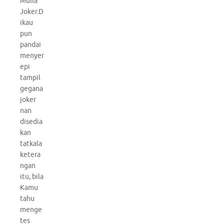
Mulia
Joker.D
ikau
pun
pandai
menyer
epi
tampil
gegana
joker
nan
disedia
kan
tatkala
ketera
ngan
itu, bila
Kamu
tahu
menge
tes