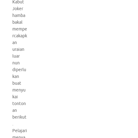
Kabut
Joker
hamba
bakal
mempe
rcakapk
an
uraian
luar
nun
diperlu
kan
buat
menyu
kai
tonton
an
berikut
.
Pelajari
menya