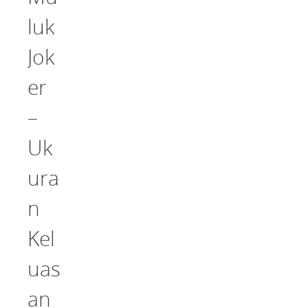
luk
Jok
er
–
Uk
ura
n
Kel
uas
an