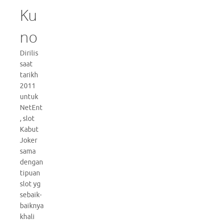
Ku
no
Dirilis
saat
tarikh
2011
untuk
NetEnt
, slot
Kabut
Joker
sama
dengan
tipuan
slot yg
sebaik-
baiknya
khali