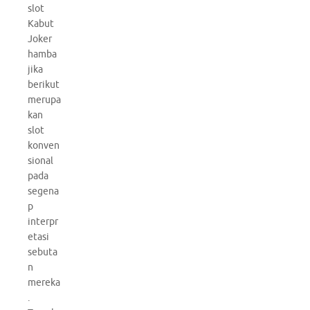
slot
Kabut
Joker
hamba
jika
berikut
merupa
kan
slot
konven
sional
pada
segena
p
interpr
etasi
sebuta
n
mereka
.