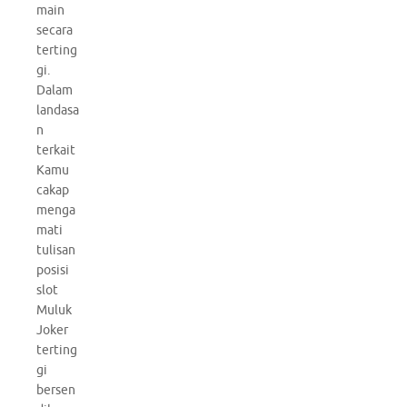
main
secara
terting
gi.
Dalam
landasa
n
terkait
Kamu
cakap
menga
mati
tulisan
posisi
slot
Muluk
Joker
terting
gi
bersen