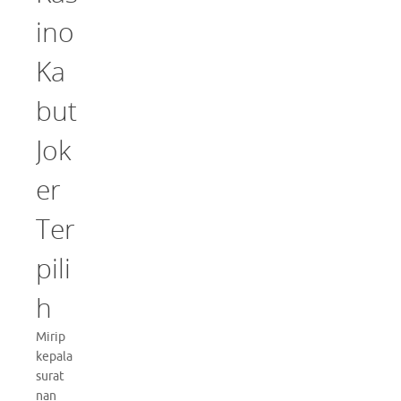
ino
Ka
but
Jok
er
Ter
pili
h
Mirip
kepala
surat
nan