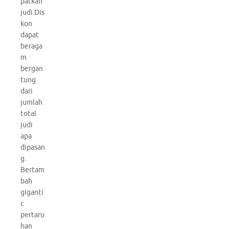
patkan
judi.Dis
kon
dapat
beraga
m
bergan
tung
dari
jumlah
total
judi
apa
dipasan
g.
Bertam
bah
giganti
c
pertaru
han