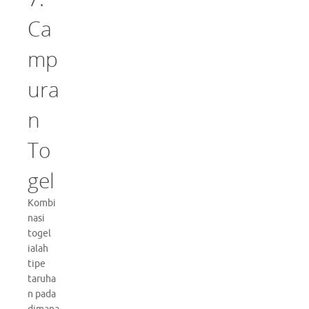
Ca
mp
ura
n
To
gel
Kombi
nasi
togel
ialah
tipe
taruha
n pada