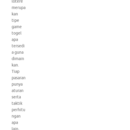
lotere
merupa
kan
tipe
game
togel
apa
tersedi
a guna
dimain
kan.
Tiap
pasaran
punya
aturan
serta
taktik
perhitu
ngan
apa
lain,