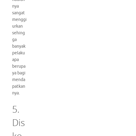
nya
sangat
menggi
urkan
sehing
ga
banyak
pelaku
apa
berupa
ya bagi
menda
patkan
nya.
5.
Dis
ko