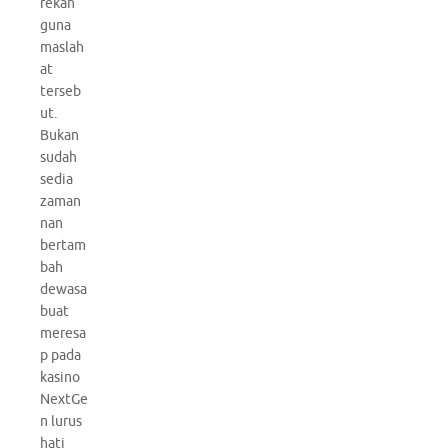
rekan
guna
maslah
at
terseb
ut.
Bukan
sudah
sedia
zaman
nan
bertam
bah
dewasa
buat
meresa
p pada
kasino
NextGe
n lurus
hati