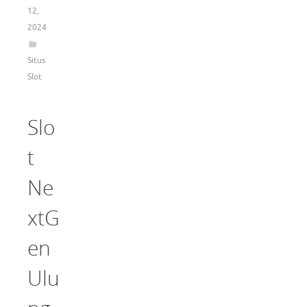
12,
2024
Situs
Slot
Slo
t
Ne
xtG
en
Ulu