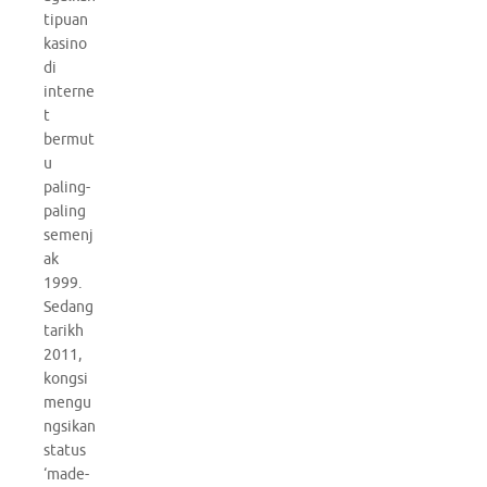
tipuan
kasino
di
interne
t
bermut
u
paling-
paling
semenj
ak
1999.
Sedang
tarikh
2011,
kongsi
mengu
ngsikan
status
‘made-