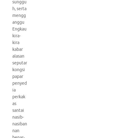
sunggu
h, serta
mengg
anggu
Engkau
kira-
kira
kabar
alasan
seputar
kongsi
papar
penyed
ia
perkak
as
santai
nasib-
nasiban
nan
benar-