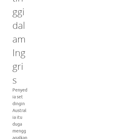
ggi
dal
am
Ing
gri
s
Penyed
ia set
dingin
Austral
ia itu
duga
mengg
agalkan