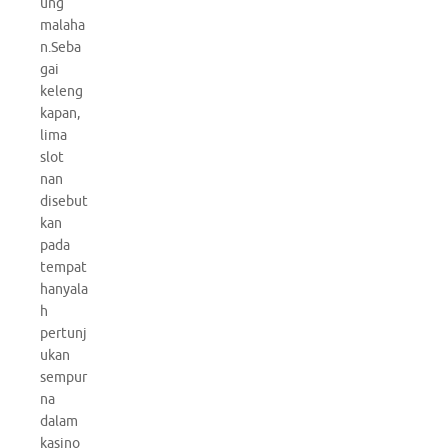
ung
malaha
n.Seba
gai
keleng
kapan,
lima
slot
nan
disebut
kan
pada
tempat
hanyala
h
pertunj
ukan
sempur
na
dalam
kasino