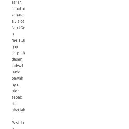
askan
seputar
seharg
a 5 slot
NextGe
n
melalui
gaji
terpilih
dalam
jadwal
pada
bawah
nya,
oleh
sebab
itu
lihatlah
.
Pastila