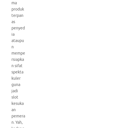
ma
produk
terpan
as
penyed
ia
ataupu
n
mempe
rsiapka
n sifat
spekta
kuler
guna
jadi
slot
kesuka
an
pemera
n. Yah,