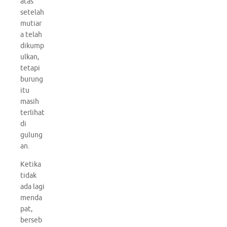
atas
setelah
mutiar
a telah
dikump
ulkan,
tetapi
burung
itu
masih
terlihat
di
gulung
an.
Ketika
tidak
ada lagi
menda
pat,
berseb