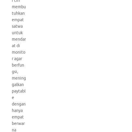
r ciri
membu
tuhkan
empat
satwa
untuk
mendar
at di
monito
r agar
berfun
gsi,
mening
galkan
paytabl
e
dengan
hanya
empat
berwar
na