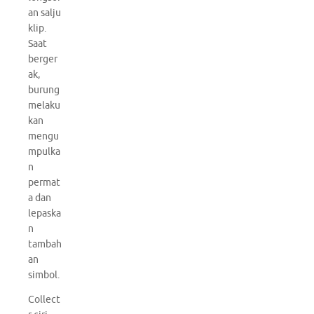
an salju
klip.
Saat
berger
ak,
burung
melaku
kan
mengu
mpulka
n
permat
a dan
lepaska
n
tambah
an
simbol.
Collect