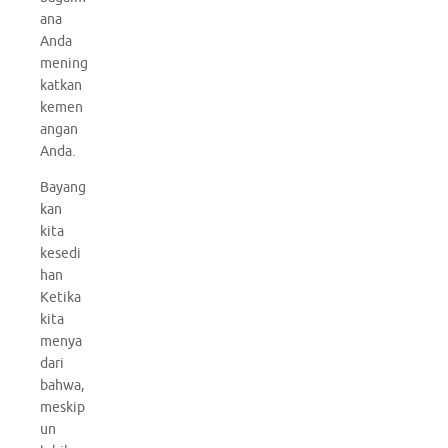
ana
Anda
mening
katkan
kemen
angan
Anda.
Bayang
kan
kita
kesedi
han
Ketika
kita
menya
dari
bahwa,
meskip
un