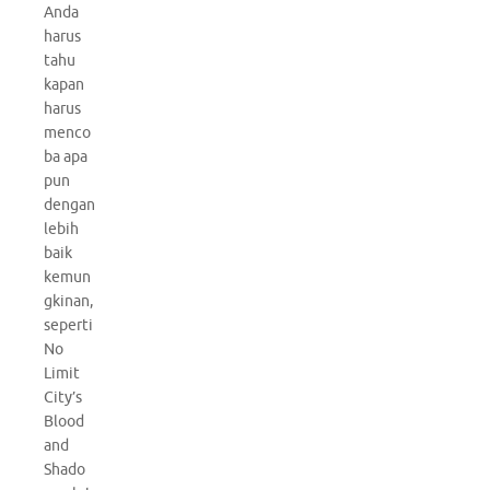
Anda
harus
tahu
kapan
harus
menco
ba apa
pun
dengan
lebih
baik
kemun
gkinan,
seperti
No
Limit
City’s
Blood
and
Shado