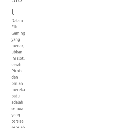
t
Dalam
Elk
Gaming
yang
menakj
ubkan
ini slot,
cerah
Pirots
dan
brilian
mereka
batu
adalah
semua
yang
tersisa
setelah