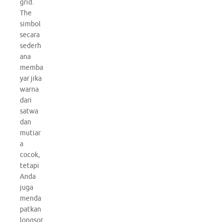
grid.
The
simbol
secara
sederh
ana
memba
yar jika
warna
dari
satwa
dan
mutiar
a
cocok,
tetapi
Anda
juga
menda
patkan
longsor