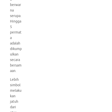
berwar
na
serupa.
Hingga
5
permat
a
adalah
dikump
ulkan
secara
bersam
aan.
Lebih
simbol
melaku
kan
jatuh
dari