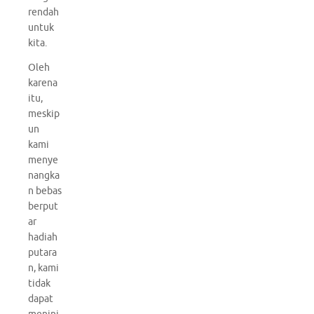
rendah
untuk
kita.
Oleh
karena
itu,
meskip
un
kami
menye
nangka
n bebas
berput
ar
hadiah
putara
n, kami
tidak
dapat