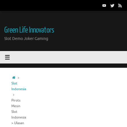
Skip
to
content
Green Life Innovators
Slot Demo Joker Gaming
Home
Slot
Indonesia
Pirots
Mesin
Slot
Indonesia
> Ulasan