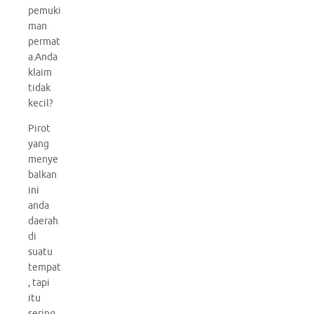
pemuki
man
permat
a.Anda
klaim
tidak
kecil?
Pirot
yang
menye
balkan
ini
anda
daerah
di
suatu
tempat
, tapi
itu
sering