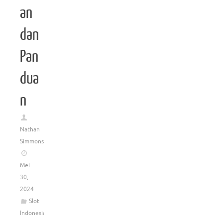
an
dan
Pan
dua
n
Nathan
Simmons
Mei
30,
2024
Slot
Indonesia