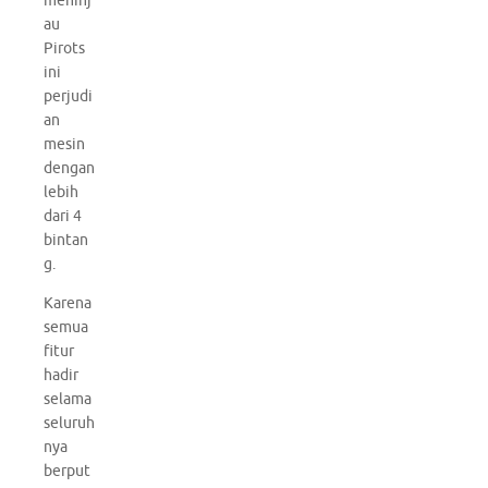
meninj
au
Pirots
ini
perjudi
an
mesin
dengan
lebih
dari 4
bintan
g.
Karena
semua
fitur
hadir
selama
seluruh
nya
berput