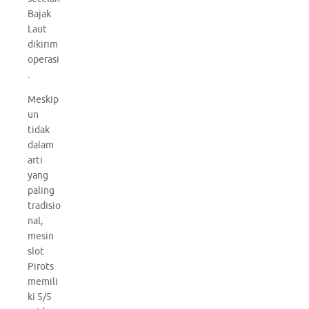
Bajak
Laut
dikirim
operasi
.
Meskip
un
tidak
dalam
arti
yang
paling
tradisio
nal,
mesin
slot
Pirots
memili
ki 5/5