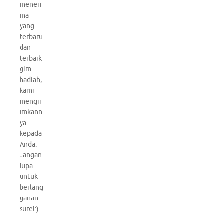
meneri
ma
yang
terbaru
dan
terbaik
gim
hadiah,
kami
mengir
imkann
ya
kepada
Anda.
Jangan
lupa
untuk
berlang
ganan
surel:)