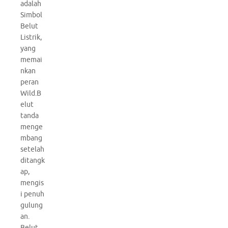
adalah
Simbol
Belut
Listrik,
yang
memai
nkan
peran
Wild.B
elut
tanda
menge
mbang
setelah
ditangk
ap,
mengis
i penuh
gulung
an.
Belut