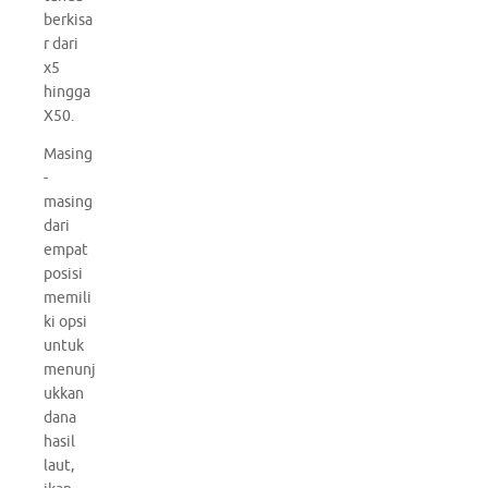
berkisa
r dari
x5
hingga
X50.
Masing
-
masing
dari
empat
posisi
memili
ki opsi
untuk
menunj
ukkan
dana
hasil
laut,