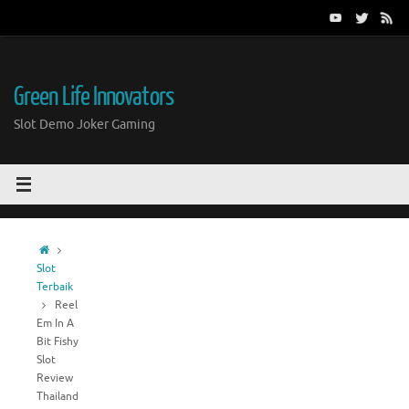
Skip
to
content
Green Life Innovators
Slot Demo Joker Gaming
Home
Slot
Terbaik
Reel
Em In A
Bit Fishy
Slot
Review
Thailand