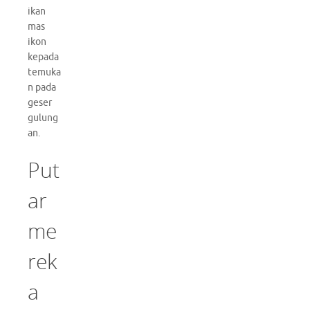
ikan
mas
ikon
kepada
temuka
n pada
geser
gulung
an.
Put
ar
me
rek
a