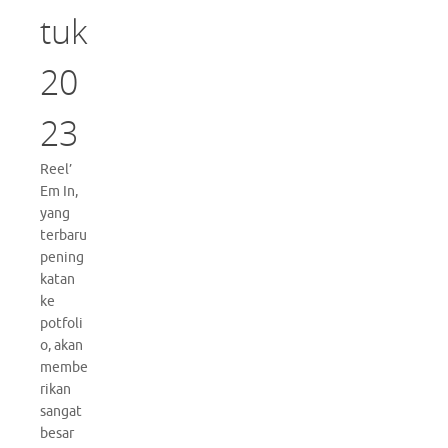
tuk
20
23
Reel’
Em In,
yang
terbaru
pening
katan
ke
potfoli
o, akan
membe
rikan
sangat
besar