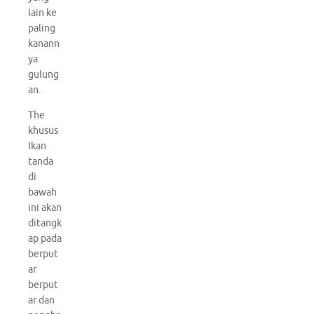
lain ke
paling
kanann
ya
gulung
an.
The
khusus
Ikan
tanda
di
bawah
ini akan
ditangk
ap pada
berput
ar
berput
ar dan