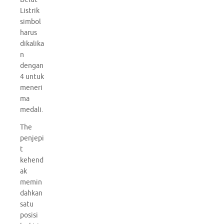
Listrik
simbol
harus
dikalika
n
dengan
4 untuk
meneri
ma
medali.
The
penjepi
t
kehend
ak
memin
dahkan
satu
posisi