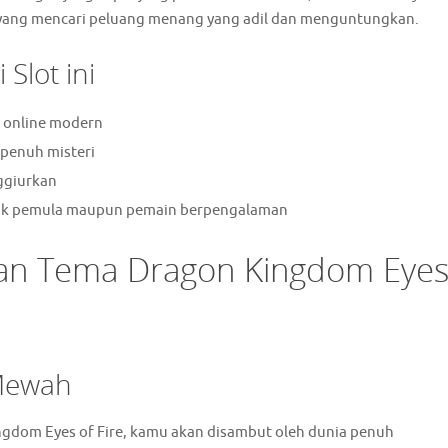
t yang mencari peluang menang yang adil dan menguntungkan.
Slot ini
t online modern
penuh misteri
ggiurkan
uk pemula maupun pemain berpengalaman
an Tema Dragon Kingdom Eye
 Mewah
ngdom Eyes of Fire, kamu akan disambut oleh dunia penuh