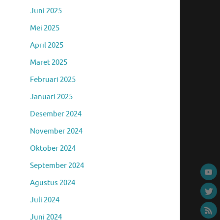
Juni 2025
Mei 2025
April 2025
Maret 2025
Februari 2025
Januari 2025
Desember 2024
November 2024
Oktober 2024
September 2024
Agustus 2024
Juli 2024
Juni 2024