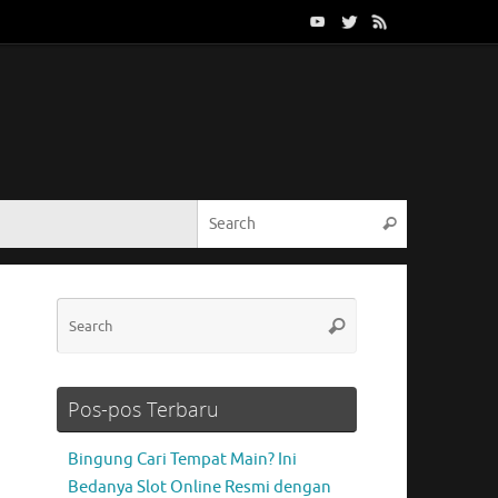
Search for:
Search
Search
Search
for:
Pos-pos Terbaru
Bingung Cari Tempat Main? Ini
Bedanya Slot Online Resmi dengan