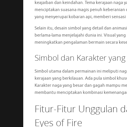
keajaiban dan keindahan. Tema kerajaan naga 
menciptakan suasana magis penuh keberanian d
yang menyerupai kobaran api, memberi sensasi
Selain itu, desain simbol yang detail dan ani
berlama-lama menjelajahi dunia ini. Visual yang
meningkatkan pengalaman bermain secara kese
Simbol dan Karakter yang
Simbol utama dalam permainan ini meliputi nag
kerajaan yang berkilauan. Ada pula simbol khu
Karakter naga yang besar dan gagah mampu me
membantu menciptakan kombinasi kemenangan
Fitur-Fitur Unggulan 
Eyes of Fire