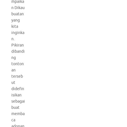
mpaika
n Dikau
buatan
yang
kita
inginka
n.
Pikiran
dibandi
ng
tonton
an
terseb
ut
didefin
isikan
sebagai
buat
memba
ca
adonan