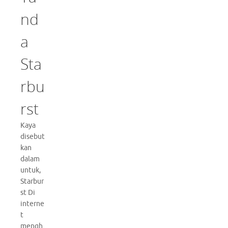
nd
a
Sta
rbu
rst
Kaya
disebut
kan
dalam
untuk,
Starbur
st Di
interne
t
mengh