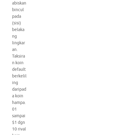
abiskan
bincul
pada
(sisi)
belaka
ng
lingkar
an.
Taksira
n koin
default
berkelil
ing
daripad
a koin
hampa.
01
sampai
$1 dgn
10 rival