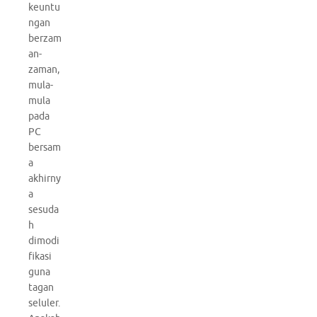
keuntu
ngan
berzam
an-
zaman,
mula-
mula
pada
PC
bersam
a
akhirny
a
sesuda
h
dimodi
fikasi
guna
tagan
seluler.