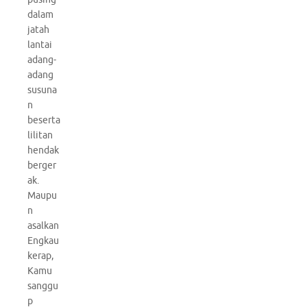
dalam
jatah
lantai
adang-
adang
susuna
n
beserta
lilitan
hendak
berger
ak.
Maupu
n
asalkan
Engkau
kerap,
Kamu
sanggu
p