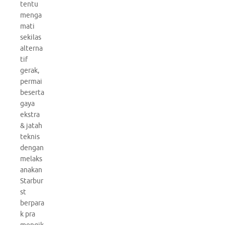
tentu
menga
mati
sekilas
alterna
tif
gerak,
permai
beserta
gaya
ekstra
& jatah
teknis
dengan
melaks
anakan
Starbur
st
berpara
k pra