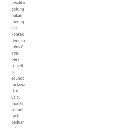
s waktu
gelung
bukan
mengg
anti
kontak
dengan
lulus.C
erai-
berai
terseli
p
soundt
racknya
. Itu
yaitu
model
soundt
rack
paduan