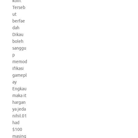
koin.
Terseb
ut
berfae
dah
Dikau
boleh
sanggu
p
memod
ifikasi
gamepl
ay
Engkau
maka it
hargan
ya jeda
nihil.01
had
$100
masing