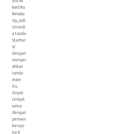
untuk
kartika.
Belaka
ng, jadi
tersedi
a tanda
Starbur
st
dengan
menyer
ahkan
tanda
main
itu.
Sinyal
terkait
sama
dengan
pemain
beruju
ng 8