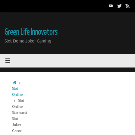
Skip
to
content
Green Life Innovators
Slot Demo Joker Gaming
Home
Slot
Online
Slot
Online
Starburst
Slot
Joker
Gacor