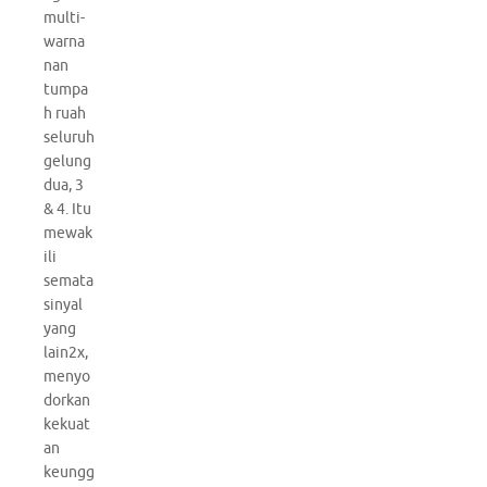
multi-
warna
nan
tumpa
h ruah
seluruh
gelung
dua, 3
& 4. Itu
mewak
ili
semata
sinyal
yang
lain2x,
menyo
dorkan
kekuat
an
keungg