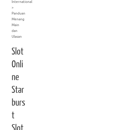
International
>
Panduan
Menang
Main
dan
Ulasan
Slot
Onli
ne
Star
burs
t
Slot