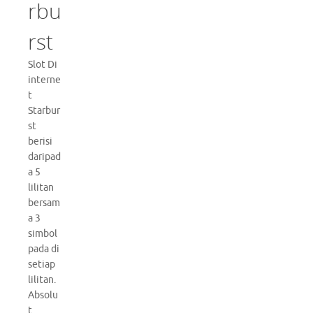
rbu
rst
Slot Di
interne
t
Starbur
st
berisi
daripad
a 5
lilitan
bersam
a 3
simbol
pada di
setiap
lilitan.
Absolu
t