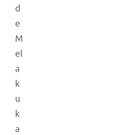
d
e
M
el
a
k
u
k
a