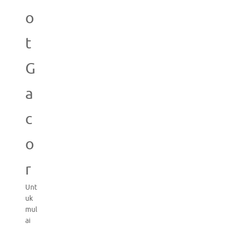
o
t
G
a
c
o
r
Unt
uk
mul
ai