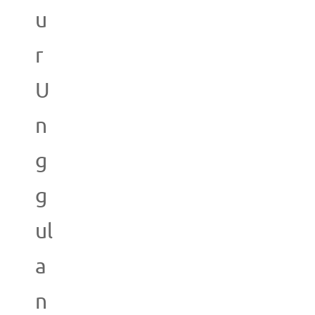
u
r
U
n
g
g
ul
a
n