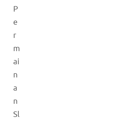
P
e
r
m
ai
n
a
n
Sl