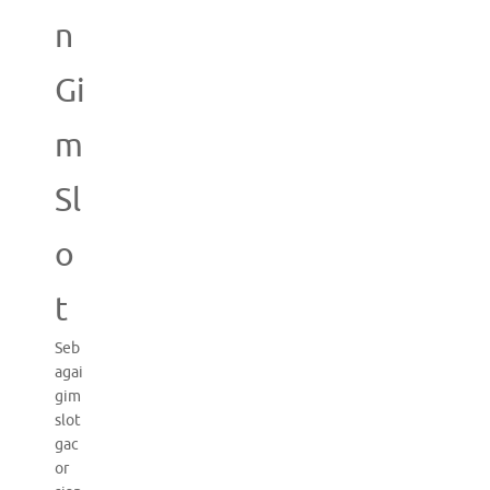
n
Gi
m
Sl
o
t
Seb
agai
gim
slot
gac
or