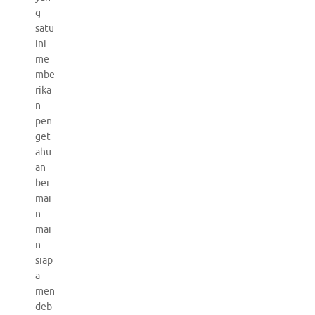
g
satu
ini
me
mbe
rika
n
pen
get
ahu
an
ber
mai
n-
mai
n
siap
a
men
deb