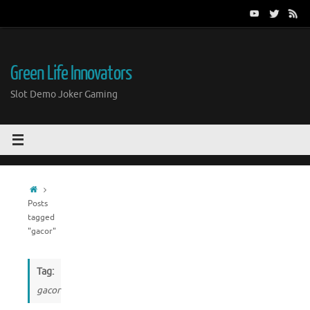
Skip
to
content
Green Life Innovators
Slot Demo Joker Gaming
Home
Posts
tagged
"gacor"
Tag:
gacor