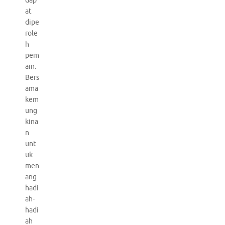
dap
at
dipe
role
h
pem
ain.
Bers
ama
kem
ung
kina
n
unt
uk
men
ang
hadi
ah-
hadi
ah