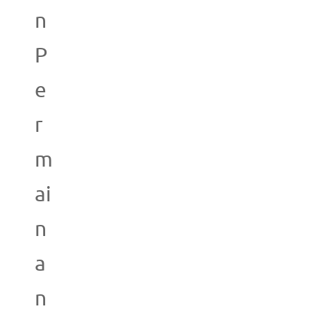
n
P
e
r
m
ai
n
a
n