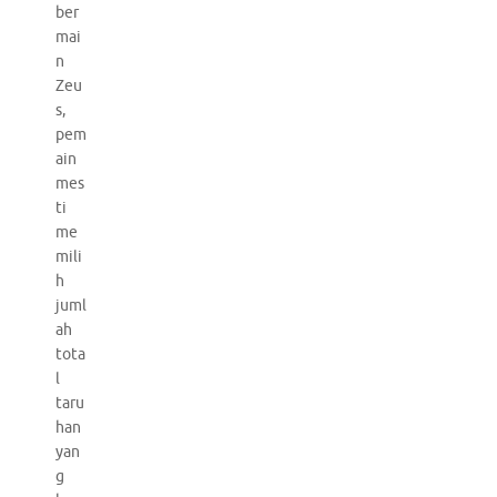
ber
mai
n
Zeu
s,
pem
ain
mes
ti
me
mili
h
juml
ah
tota
l
taru
han
yan
g