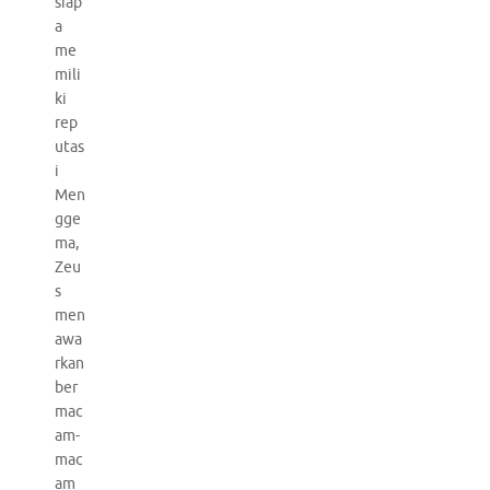
siap
a
me
mili
ki
rep
utas
i
Men
gge
ma,
Zeu
s
men
awa
rkan
ber
mac
am-
mac
am