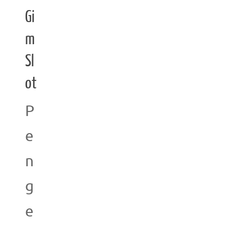
Gi
m
Sl
ot
P
e
n
g
e