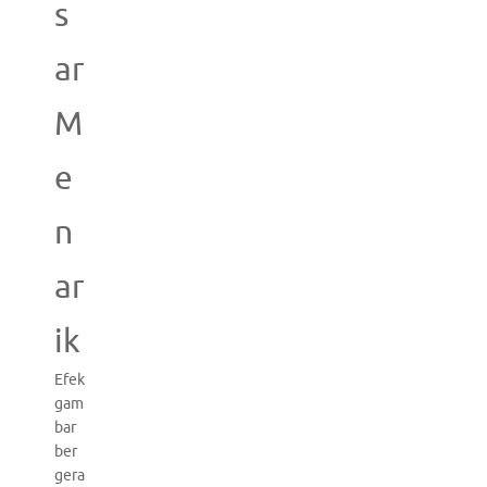
s
ar
M
e
n
ar
ik
Efek
gam
bar
ber
gera