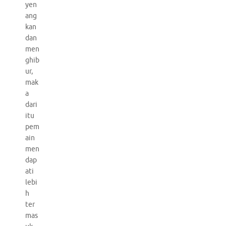
yen
ang
kan
dan
men
ghib
ur,
mak
a
dari
itu
pem
ain
men
dap
ati
lebi
h
ter
mas