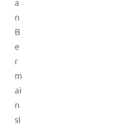
a
n
B
e
r
m
ai
n
si