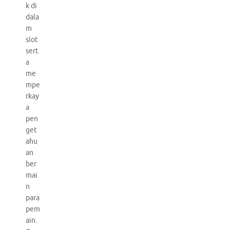
k di
dala
m
slot
sert
a
me
mpe
rkay
a
pen
get
ahu
an
ber
mai
n
para
pem
ain.