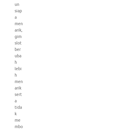
un
siap
a
men
arik,
gim
slot
ber
uba
h
lebi
h
men
arik
sert
a
tida
k
me
mbo