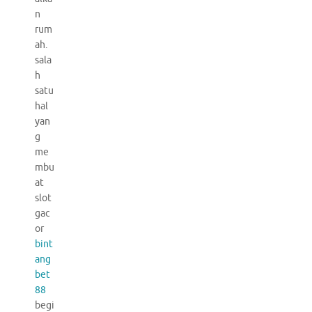
n
rum
ah.
sala
h
satu
hal
yan
g
me
mbu
at
slot
gac
or
bint
ang
bet
88
begi