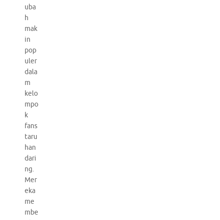
uba
h
mak
in
pop
uler
dala
m
kelo
mpo
k
fans
taru
han
dari
ng.
Mer
eka
me
mbe