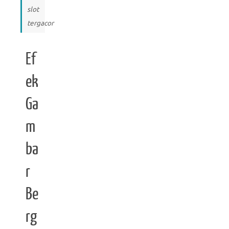
slot
tergacor
Ef
ek
Ga
m
ba
r
Be
rg