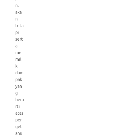
n,
aka
n
teta
pi
sert
a
me
mili
ki
dam
pak
yan
g
bera
rti
atas
pen
get
ahu