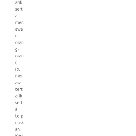
arik
sert
a
men
awa
n,
oran
g-
oran
g
itu
mer
asa
tert
arik
sert
a
terp
uask
an.