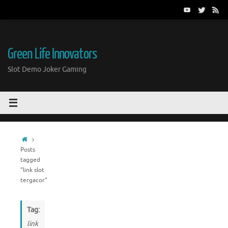
Skip
to
content
Green Life Innovators
Slot Demo Joker Gaming
Home
Posts
tagged
"link slot
tergacor"
Tag:
link