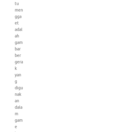
tu
men
gga
et
adal
ah
gam
bar
ber
gera
k
yan
g
digu
nak
an
dala
m
gam
e