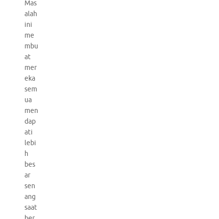
Mas
alah
ini
me
mbu
at
mer
eka
sem
ua
men
dap
ati
lebi
h
bes
ar
sen
ang
saat
ber