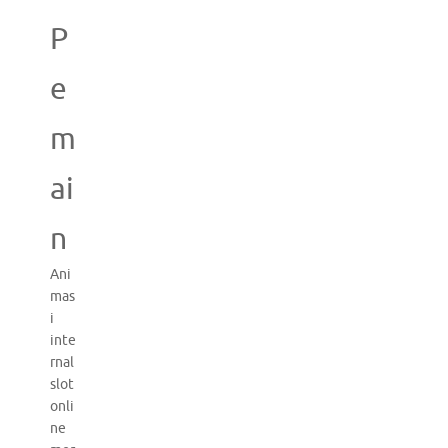
P
e
m
ai
n
Ani
mas
i
inte
rnal
slot
onli
ne