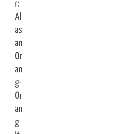
r:
Al
as
an
Or
an
g-
Or
an
g